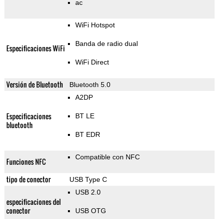
ac
WiFi Hotspot
Banda de radio dual
Especificaciones WiFi
WiFi Direct
Versión de Bluetooth
Bluetooth 5.0
A2DP
Especificaciones
BT LE
bluetooth
BT EDR
Compatible con NFC
Funciones NFC
tipo de conector
USB Type C
USB 2.0
especificaciones del
conector
USB OTG