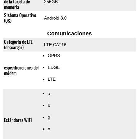
de la tarjeta de
256GB
memoria
Sistema Operativo
Android 8.0
(OS)
Comunicaciones
Categoría de LTE
LTE CAT16
(descargar)
GPRS
especificaciones del
EDGE
módem
LTE
a
b
g
Estándares WiFi
n