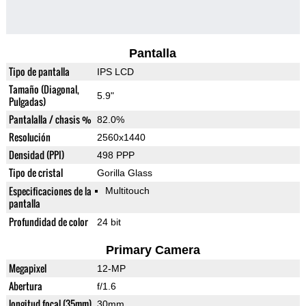
Pantalla
Tipo de pantalla
IPS LCD
Tamaño (Diagonal,
5.9"
Pulgadas)
Pantalalla / chasis %
82.0%
Resolución
2560x1440
Densidad (PPI)
498 PPP
Tipo de cristal
Gorilla Glass
Especificaciones de la
Multitouch
pantalla
Profundidad de color
24 bit
Primary Camera
Megapixel
12-MP
Abertura
f/1.6
longitud focal (35mm)
30mm