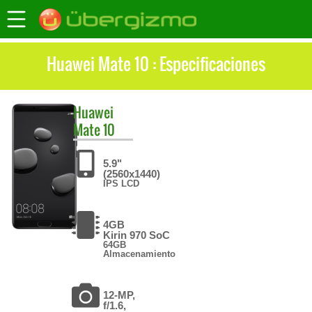
Huawei Mate 10 : Especificaciones
Huawei
Mate 10
5.9"
(2560x1440)
IPS LCD
4GB
Kirin 970 SoC
64GB
Almacenamiento
12-MP,
f/1.6,