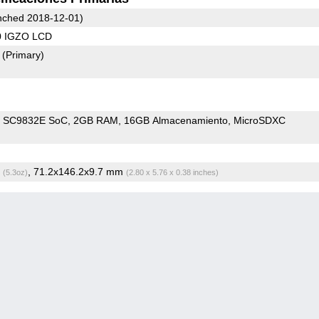
ched 2018-12-01)
0 IGZO LCD
2
(Primary)
m SC9832E SoC
2GB RAM
16GB Almacenamiento
MicroSDXC
g
, 71.2x146.2x9.7 mm
(5.3oz)
(2.80 x 5.76 x 0.38 inches)