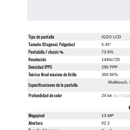
Tipo de pantalla
IGZO LCD
Tamaño (Diagonal, Pulgadas)
5.45"
Pantalalla / chasis %
73.6%
Resolución
1440x720
Densidad (PPI)
295 PPP
Teórico Nivel máximo de Brillo
350 NITs
Multitouch
Especificaciones de la pantalla
Profundidad de color
24 bit
(16,777,216
Megapixel
13-MP
Abertura
f/2.2