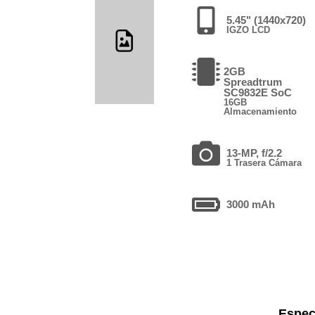
5.45" (1440x720)
IGZO LCD
2GB
Spreadtrum
SC9832E SoC
16GB
Almacenamiento
13-MP, f/2.2
1 Trasera Cámara
3000 mAh
Espec