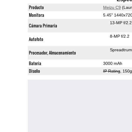
Producto
Meizu C9
(Laun
Monitora
5.45" 1440x72
13-MP f/2.
Cámara Primaria
8-MP f/2.2
Autofoto
Spreadtru
Procesador, Almacenamiento
Bateria
3000 mAh
Diseño
IP Rating
, 150