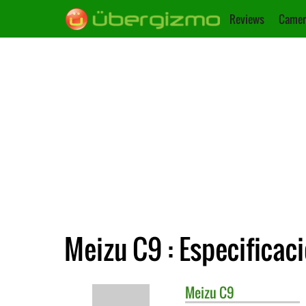
Reviews
Camer
Meizu C9 : Especificac
Meizu
C9