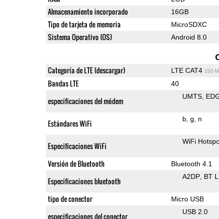
Almacenamiento incorporado
16GB
Tipo de tarjeta de memoria
MicroSDXC
Sistema Operativo (OS)
Android 8.0
Categoría de LTE (descargar)
LTE CAT4
150 M
Bandas LTE
40
UMTS
ED
especificaciones del módem
b
g
n
Estándares WiFi
WiFi Hotspo
Especificaciones WiFi
Versión de Bluetooth
Bluetooth 4.1
A2DP
BT 
Especificaciones bluetooth
tipo de conector
Micro USB
USB 2.0
especificaciones del conector