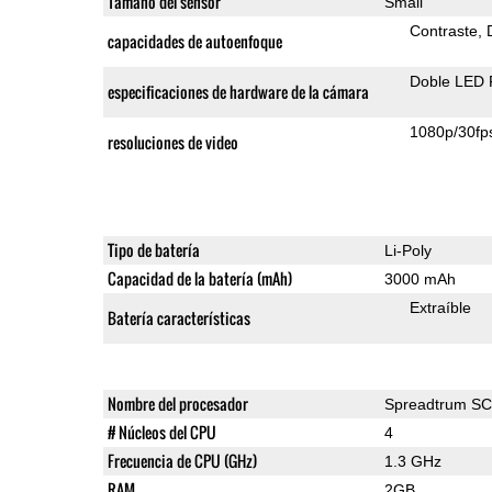
Tamaño del sensor
Small
Contraste
capacidades de autoenfoque
Doble LED 
especificaciones de hardware de la cámara
1080p/30fp
resoluciones de video
Tipo de batería
Li-Poly
Capacidad de la batería (mAh)
3000 mAh
Extraíble
Batería características
Nombre del procesador
Spreadtrum S
# Núcleos del CPU
4
Frecuencia de CPU (GHz)
1.3 GHz
RAM
2GB