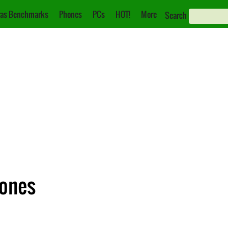
as Benchmarks
Phones
PCs
HOT!
More
Search
iones