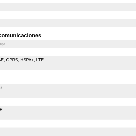
Comunicaciones
bps
GE
GPRS
HSPA+
LTE
t
LE