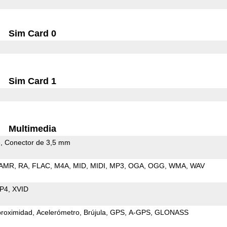
Sim Card 0
Sim Card 1
Multimedia
e
Conector de 3,5 mm
AMR
RA
FLAC
M4A
MID
MIDI
MP3
OGA
OGG
WMA
WAV
P4
XVID
proximidad
Acelerómetro
Brújula
GPS
A-GPS
GLONASS