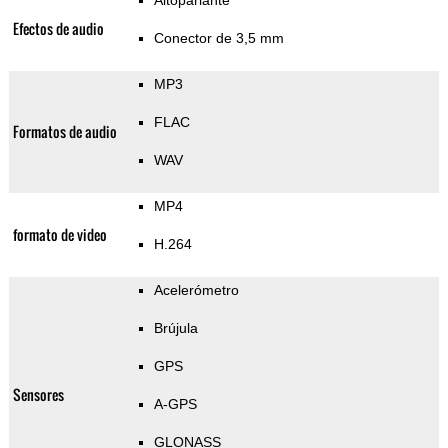
Altoparlante
Efectos de audio
Conector de 3,5 mm
MP3
FLAC
Formatos de audio
WAV
MP4
formato de video
H.264
Acelerómetro
Brújula
GPS
Sensores
A-GPS
GLONASS