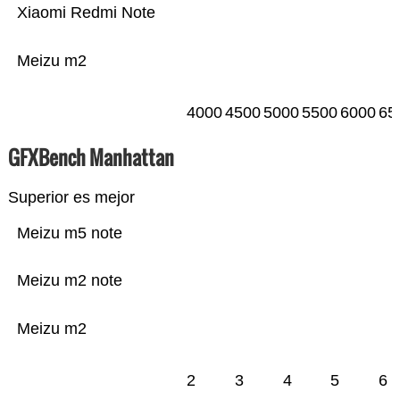
Xiaomi Redmi Note
Meizu m2
4000
4500
5000
5500
6000
65
GFXBench Manhattan
Superior es mejor
Meizu m5 note
Meizu m2 note
Meizu m2
2
3
4
5
6