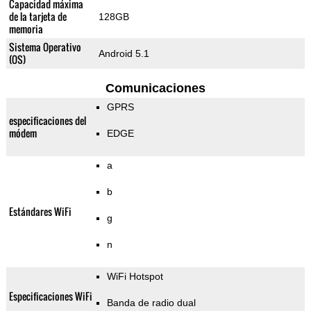
Capacidad máxima
de la tarjeta de
128GB
memoria
Sistema Operativo
Android 5.1
(OS)
Comunicaciones
GPRS
especificaciones del
módem
EDGE
a
b
Estándares WiFi
g
n
WiFi Hotspot
Especificaciones WiFi
Banda de radio dual