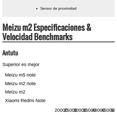
Sensor de proximidad
Meizu m2 Especificaciones &
Velocidad Benchmarks
Antutu
Superior es mejor
Meizu m5 note
Meizu m2 note
Meizu m2
Xiaomi Redmi Note
20000
25000
30000
35000
40000
45000
50