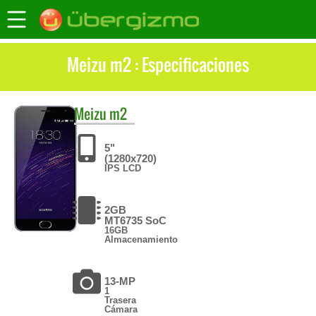
Meizu m2 : Especificaciones
Meizu
m2
5"
(1280x720)
IPS LCD
2GB
MT6735 SoC
16GB
Almacenamiento
13-MP
1
Trasera
Cámara