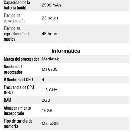
Capacidad de la
2500 mAh
batería (mAh)
Tiempo de
23 hours
conversación
Tiempo en
reproducción de
45 hours
música
Informática
Marca del procesador
Mediatek
Nombre del
MT6735
procesador
# Núcleos del CPU
4
Frecuencia de CPU
1.3 GHz
(GHz)
RAM
2GB
Almacenamiento
16GB
incorporado
Tipo de tarjeta de
MicroSD
memoria