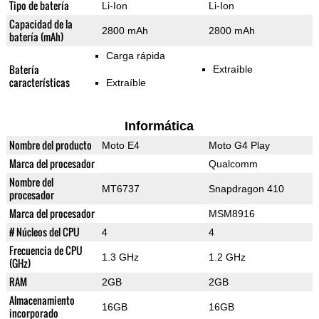
Tipo de batería
Li-Ion
Li-Ion
Capacidad de la
2800 mAh
2800 mAh
batería (mAh)
Carga rápida
Batería
Extraíble
características
Extraíble
Informática
Nombre del producto
Moto E4
Moto G4 Play
Marca del procesador
Qualcomm
Nombre del
MT6737
Snapdragon 410
procesador
Marca del procesador
MSM8916
# Núcleos del CPU
4
4
Frecuencia de CPU
1.3 GHz
1.2 GHz
(GHz)
RAM
2GB
2GB
Almacenamiento
16GB
16GB
incorporado