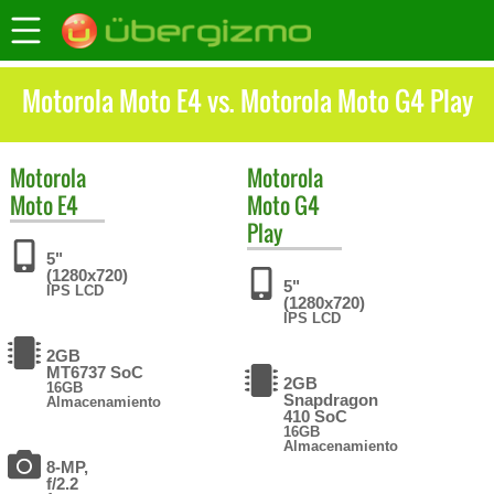
Motorola Moto E4 vs. Motorola Moto G4 Play
Motorola
Motorola
Moto E4
Moto G4
Play
5"
(1280x720)
5"
IPS LCD
(1280x720)
IPS LCD
2GB
MT6737 SoC
2GB
16GB
Snapdragon
Almacenamiento
410 SoC
16GB
Almacenamiento
8-MP,
f/2.2