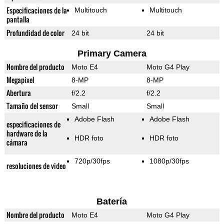
Especificaciones de la
Multitouch
Multitouch
pantalla
Profundidad de color
24 bit
24 bit
Primary Camera
Nombre del producto
Moto E4
Moto G4 Play
Megapixel
8-MP
8-MP
Abertura
f/2.2
f/2.2
Tamaño del sensor
Small
Small
Adobe Flash
Adobe Flash
especificaciones de
hardware de la
HDR foto
HDR foto
cámara
720p/30fps
1080p/30fps
resoluciones de video
Batería
Nombre del producto
Moto E4
Moto G4 Play