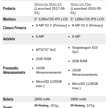
Motorola Moto E4
Moto G4 Play
Producto
(Launched 2017-06-
(Launched 2016-05-
01)
01)
Monitora
5" 1280x720 IPS LCD
5" 1280x720 IPS LCD
8-MP f/2.2
(Primary)
8-MP f/2.2
(Primary)
Cámara Primaria
5-MP
5-MP
Autofoto
Snapdragon 410
MT6737 SoC
SoC
2GB RAM
2GB RAM
Procesador,
16GB
16GB
Almacenamiento
Almacenamiento
Almacenamiento
MicroSD (128GB
MicroSD (128GB
max.)
max.)
Bateria
2800 mAh
2800 mAh
IP Rating
, 151g
,
IP Rating
, 137g
,
Diseño