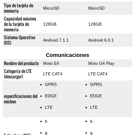
Tipo de tarjeta de
MicroSD
MicroSD
memoria
Capacidad máxima
de la tarjeta de
128GB
128GB
memoria
Sistema Operativo
Android 7.1.1
Android 6.0.1
(OS)
Comunicaciones
Nombre del producto
Moto E4
Moto G4 Play
Categoría de LTE
LTE CAT4
LTE CAT4
(descargar)
GPRS
GPRS
especificaciones del
EDGE
EDGE
módem
LTE
LTE
b
b
g
g