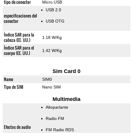
tipo de conector
Micro USB
USB 2.0
especificaciones del
conector
USB OTG
Índice SAR para la
1.18 W/Kg
cabeza (EE. UU.)
Índice SAR para el
1.42 W/Kg
cuerpo (EE. UU.)
Sim Card 0
Name
SIM0
Tipo de SIM
Nano SIM
Multimedia
Altoparlante
Radio FM
Efectos de audio
FM Radio RDS