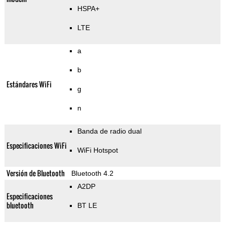
HSPA+
LTE
a
b
Estándares WiFi
g
n
Banda de radio dual
Especificaciones WiFi
WiFi Hotspot
Versión de Bluetooth
Bluetooth 4.2
A2DP
Especificaciones
bluetooth
BT LE