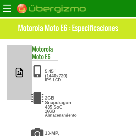
Motorola Moto E6 : Especificaciones
Motorola
Moto E6
5.45"
(1440x720)
IPS LCD
2GB
Snapdragon
435 SoC
16GB
Almacenamiento
13-MP,