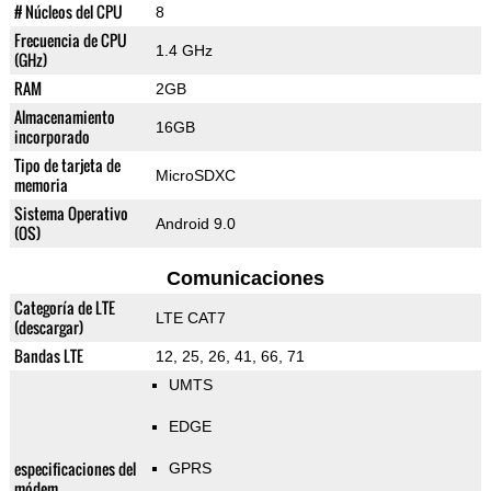
# Núcleos del CPU
8
Frecuencia de CPU
1.4 GHz
(GHz)
RAM
2GB
Almacenamiento
16GB
incorporado
Tipo de tarjeta de
MicroSDXC
memoria
Sistema Operativo
Android 9.0
(OS)
Comunicaciones
Categoría de LTE
LTE CAT7
(descargar)
Bandas LTE
12, 25, 26, 41, 66, 71
UMTS
EDGE
especificaciones del
GPRS
módem