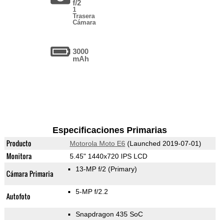
f/2
1
Trasera
Cámara
3000
mAh
Especificaciones Primarias
Producto
Motorola Moto E6
(Launched 2019-07-01)
Monitora
5.45" 1440x720 IPS LCD
13-MP f/2
(Primary)
Cámara Primaria
5-MP f/2.2
Autofoto
Snapdragon 435 SoC