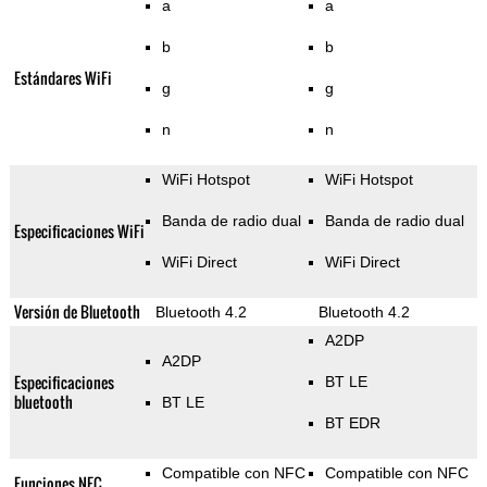
a
a
b
b
Estándares WiFi
g
g
n
n
WiFi Hotspot
WiFi Hotspot
Banda de radio dual
Banda de radio dual
Especificaciones WiFi
WiFi Direct
WiFi Direct
Versión de Bluetooth
Bluetooth 4.2
Bluetooth 4.2
A2DP
A2DP
Especificaciones
BT LE
bluetooth
BT LE
BT EDR
Compatible con NFC
Compatible con NFC
Funciones NFC