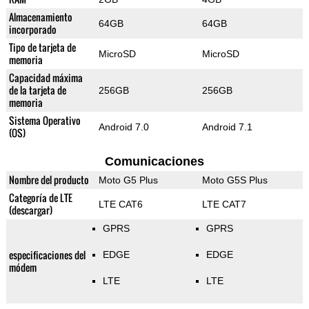
Almacenamiento
64GB
64GB
incorporado
Tipo de tarjeta de
MicroSD
MicroSD
memoria
Capacidad máxima
de la tarjeta de
256GB
256GB
memoria
Sistema Operativo
Android 7.0
Android 7.1
(OS)
Comunicaciones
Nombre del producto
Moto G5 Plus
Moto G5S Plus
Categoría de LTE
LTE CAT6
LTE CAT7
(descargar)
GPRS
GPRS
especificaciones del
EDGE
EDGE
módem
LTE
LTE