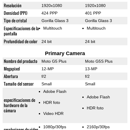
Resolución
1920x1080
1920x1080
Densidad (PPI)
424 PPP
401 PPP
Tipo de cristal
Gorilla Glass 3
Gorilla Glass 3
Especificaciones de la
Multitouch
Multitouch
pantalla
Profundidad de color
24 bit
24 bit
Primary Camera
Nombre del producto
Moto G5 Plus
Moto G5S Plus
Megapixel
12-MP
13-MP
Abertura
f/2
f/2
Tamaño del sensor
Small
Small
Adobe Flash
Adobe Flash
especificaciones de
HDR foto
hardware de la
HDR foto
cámara
Video HDR
1080p/30fps
2160p/30fps
resoluciones de video