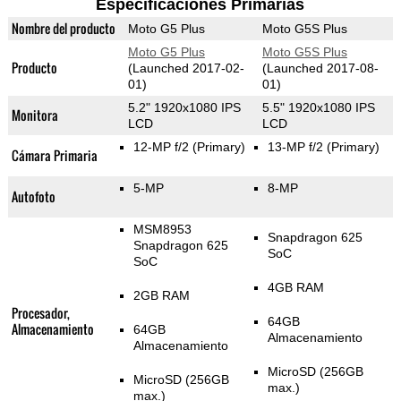
Especificaciones Primarias
Nombre del producto
Moto G5 Plus
Moto G5S Plus
Moto G5 Plus
Moto G5S Plus
Producto
(Launched 2017-02-
(Launched 2017-08-
01)
01)
5.2" 1920x1080 IPS
5.5" 1920x1080 IPS
Monitora
LCD
LCD
12-MP f/2
(Primary)
13-MP f/2
(Primary)
Cámara Primaria
5-MP
8-MP
Autofoto
MSM8953
Snapdragon 625
Snapdragon 625
SoC
SoC
4GB RAM
2GB RAM
Procesador,
64GB
Almacenamiento
64GB
Almacenamiento
Almacenamiento
MicroSD (256GB
MicroSD (256GB
max.)
max.)