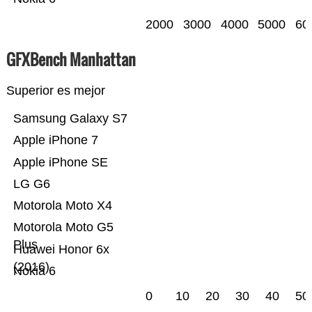
2000
3000
4000
5000
60
GFXBench Manhattan
Superior es mejor
Samsung Galaxy S7
Apple iPhone 7
Apple iPhone SE
LG G6
Motorola Moto X4
Motorola Moto G5
Plus
Huawei Honor 6x
(2016)
Nokia 6
0
10
20
30
40
50