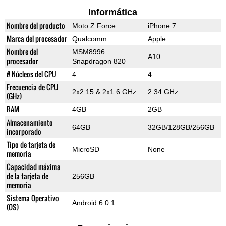
Informática
Nombre del producto
Moto Z Force
iPhone 7
Marca del procesador
Qualcomm
Apple
Nombre del
MSM8996
A10
procesador
Snapdragon 820
# Núcleos del CPU
4
4
Frecuencia de CPU
2x2.15 & 2x1.6 GHz
2.34 GHz
(GHz)
RAM
4GB
2GB
Almacenamiento
64GB
32GB/128GB/256GB
incorporado
Tipo de tarjeta de
MicroSD
None
memoria
Capacidad máxima
de la tarjeta de
256GB
memoria
Sistema Operativo
Android 6.0.1
(OS)