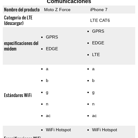
Comunicaciones
Nombre del producto
Moto Z Force
iPhone 7
Categoría de LTE
LTE CAT6
(descargar)
GPRS
GPRS
especificaciones del
EDGE
módem
EDGE
LTE
a
a
b
b
g
g
Estándares WiFi
n
n
ac
ac
WiFi Hotspot
WiFi Hotspot