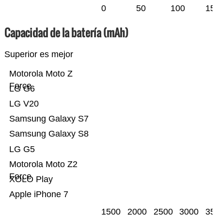
0
50
100
15
Capacidad de la batería (mAh)
Superior es mejor
Motorola Moto Z
Force
LG G6
LG V20
Samsung Galaxy S7
Samsung Galaxy S8
LG G5
Motorola Moto Z2
Force
XOLO Play
Apple iPhone 7
1500
2000
2500
3000
35