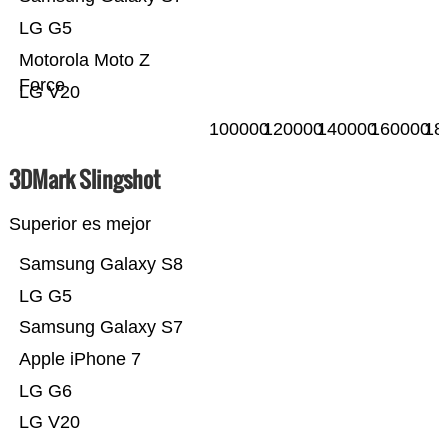
LG G5
Motorola Moto Z
Force
LG V20
100000
120000
140000
160000
18
3DMark Slingshot
Superior es mejor
Samsung Galaxy S8
LG G5
Samsung Galaxy S7
Apple iPhone 7
LG G6
LG V20