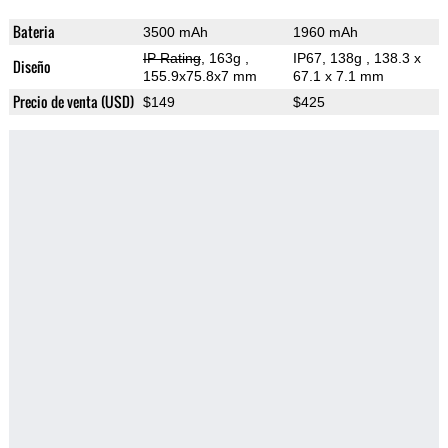
Bateria
3500 mAh
1960 mAh
IP Rating
, 163g
,
IP67, 138g
, 138.3 x
Diseño
155.9x75.8x7 mm
67.1 x 7.1 mm
Precio de venta (USD)
$149
$425