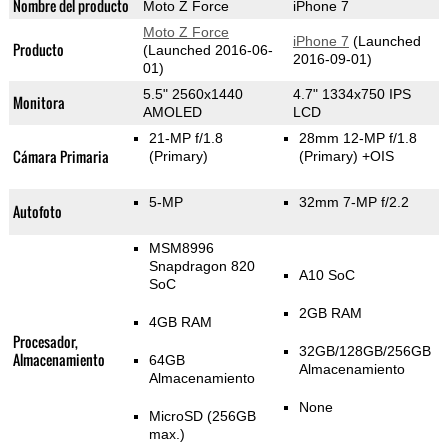
Nombre del producto
Moto Z Force
iPhone 7
Moto Z Force
iPhone 7
(Launched
Producto
(Launched 2016-06-
2016-09-01)
01)
5.5" 2560x1440
4.7" 1334x750 IPS
Monitora
AMOLED
LCD
21-MP f/1.8
28mm 12-MP f/1.8
Cámara Primaria
(Primary)
(Primary)
+OIS
5-MP
32mm 7-MP f/2.2
Autofoto
MSM8996
Snapdragon 820
A10 SoC
SoC
2GB RAM
4GB RAM
Procesador,
32GB/128GB/256GB
Almacenamiento
64GB
Almacenamiento
Almacenamiento
None
MicroSD (256GB
max.)