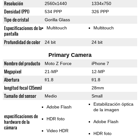
Resolución
2560x1440
1334x750
Densidad (PPI)
534 PPP
326 PPP
Tipo de cristal
Gorilla Glass
Especificaciones de la
Multitouch
Multitouch
pantalla
Profundidad de color
24 bit
24 bit
Primary Camera
Nombre del producto
Moto Z Force
iPhone 7
Megapixel
21-MP
12-MP
Abertura
f/1.8
f/1.8
longitud focal (35mm)
28mm
Tamaño del sensor
Medio
Small
Estabilización óptica
Adobe Flash
de la imagen
especificaciones de
HDR foto
hardware de la
Adobe Flash
cámara
Video HDR
HDR foto