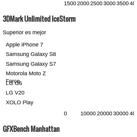
1500
2000
2500
3000
3500
40
3DMark Unlimited IceStorm
Superior es mejor
Apple iPhone 7
Samsung Galaxy S8
Samsung Galaxy S7
Motorola Moto Z
Force
LG G6
LG V20
XOLO Play
0
10000
20000
30000
40
GFXBench Manhattan