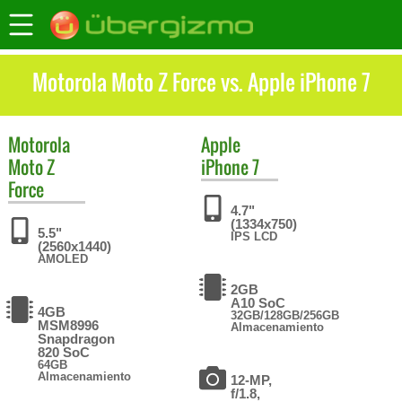
Motorola Moto Z Force vs. Apple iPhone 7
Motorola
Apple
Moto Z
iPhone 7
Force
4.7"
(1334x750)
5.5"
IPS LCD
(2560x1440)
AMOLED
2GB
A10 SoC
4GB
32GB/128GB/256GB
MSM8996
Almacenamiento
Snapdragon
820 SoC
64GB
Almacenamiento
12-MP,
f/1.8,