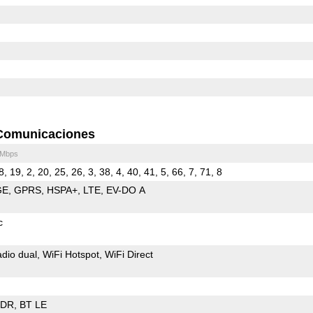
Comunicaciones
 Mbps
8, 19, 2, 20, 25, 26, 3, 38, 4, 40, 41, 5, 66, 7, 71, 8
GE
GPRS
HSPA+
LTE
EV-DO A
c
dio dual
WiFi Hotspot
WiFi Direct
EDR
BT LE