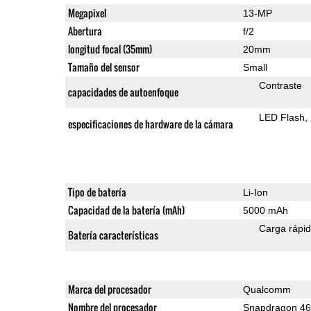
Megapixel
13-MP
Abertura
f/2
longitud focal (35mm)
20mm
Tamaño del sensor
Small
Contraste
capacidades de autoenfoque
LED Flash
especificaciones de hardware de la cámara
Tipo de batería
Li-Ion
Capacidad de la batería (mAh)
5000 mAh
Carga rápi
Batería características
Marca del procesador
Qualcomm
Nombre del procesador
Snapdragon 4