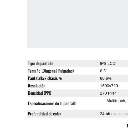
Tipo de pantalla
IPS LCD
Tamaño (Diagonal, Pulgadas)
6.5"
Pantalalla / chasis %
80.6%
Resolución
1600x720
Densidad (PPI)
270 PPP
Multitouch
Especificaciones de la pantalla
Profundidad de color
24 bit
(16,777,216