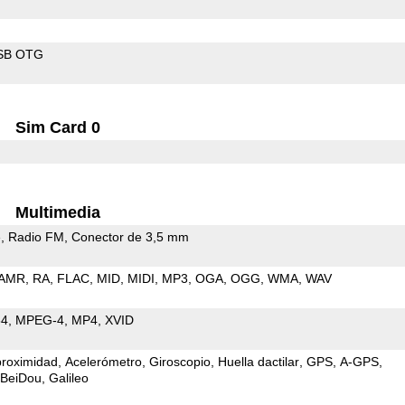
SB OTG
Sim Card 0
Multimedia
e
Radio FM
Conector de 3,5 mm
AMR
RA
FLAC
MID
MIDI
MP3
OGA
OGG
WMA
WAV
64
MPEG-4
MP4
XVID
proximidad
Acelerómetro
Giroscopio
Huella dactilar
GPS
A-GPS
BeiDou
Galileo