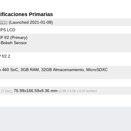
ificaciones Primarias
021)
(Launched 2021-01-08)
 IPS LCD
P f/2
(Primary)
+Bokeh Sensor
f/2.2
n 460 SoC
3GB RAM
32GB Almacenamiento
MicroSDXC
g
, 75.99x166.59x9.36 mm
(7.2oz)
(2.99 x 6.56 x 0.37 inches)