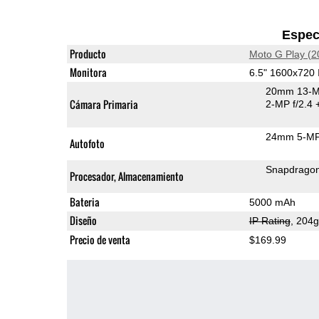
Espec
Producto
Moto G Play (2
Monitora
6.5" 1600x720
20mm 13-M
Cámara Primaria
2-MP f/2.4
24mm 5-MP 
Autofoto
Snapdrago
Procesador, Almacenamiento
Bateria
5000 mAh
Diseño
IP Rating
, 204
Precio de venta
$169.99