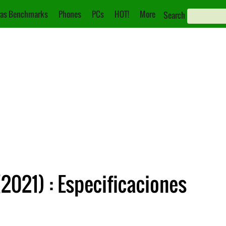
as Benchmarks
Phones
PCs
HOT!
More
Search
2021) : Especificaciones