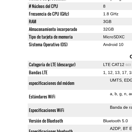
# Núcleos del CPU
8
Frecuencia de CPU (GHz)
1.8 GHz
RAM
3GB
Almacenamiento incorporado
32GB
Tipo de tarjeta de memoria
MicroSDXC
Sistema Operativo (OS)
Android 10
Categoría de LTE (descargar)
LTE CAT12
603
Bandas LTE
1, 12, 13, 17, 1
UMTS
ED
especificaciones del módem
a
b
g
n
a
Estándares WiFi
Banda de ra
Especificaciones WiFi
Versión de Bluetooth
Bluetooth 5.0
A2DP
BT 
Especificaciones bluetooth