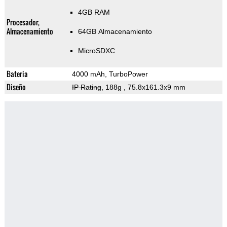
4GB RAM
Procesador,
Almacenamiento
64GB Almacenamiento
MicroSDXC
Bateria
4000 mAh, TurboPower
Diseño
IP Rating
, 188g
, 75.8x161.3x9 mm