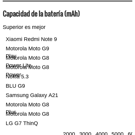
Capacidad de la batería (mAh)
Superior es mejor
Xiaomi Redmi Note 9
Motorola Moto G9
Play
Motorola Moto G8
Power Lite
Motorola Moto G8
Power
Nokia 5.3
BLU G9
Samsung Galaxy A21
Motorola Moto G8
Plus
Motorola Moto G8
LG G7 ThinQ
2000
3000
4000
5000
60