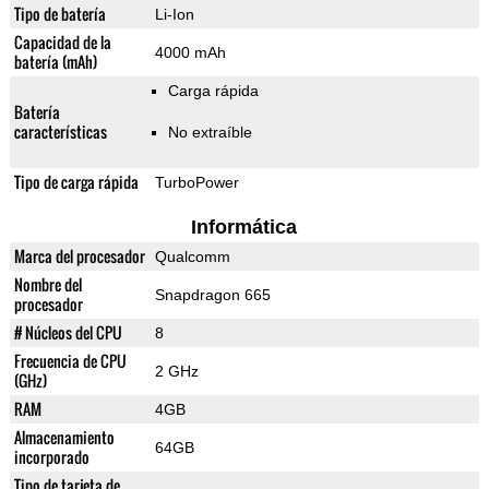
Tipo de batería
Li-Ion
Capacidad de la
4000 mAh
batería (mAh)
Carga rápida
Batería
características
No extraíble
Tipo de carga rápida
TurboPower
Informática
Marca del procesador
Qualcomm
Nombre del
Snapdragon 665
procesador
# Núcleos del CPU
8
Frecuencia de CPU
2 GHz
(GHz)
RAM
4GB
Almacenamiento
64GB
incorporado
Tipo de tarjeta de