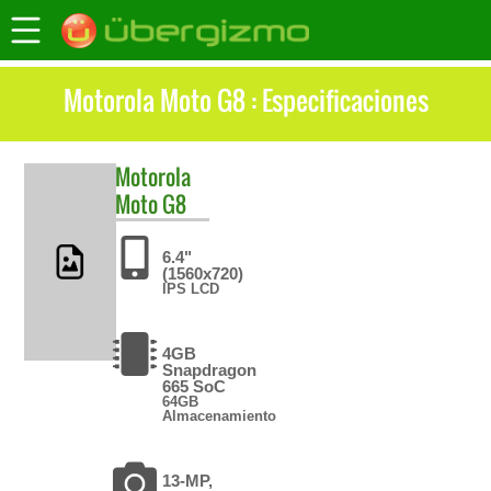
Motorola Moto G8 : Especificaciones
Motorola
Moto G8
6.4"
(1560x720)
IPS LCD
4GB
Snapdragon
665 SoC
64GB
Almacenamiento
13-MP,