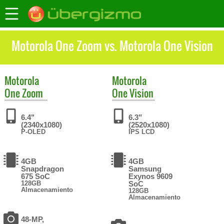
Motorola One Zoom vs. Motorola One Vision
Motorola
Motorola
One Zoom
One Vision
6.4"
6.3"
(2340x1080)
(2520x1080)
P-OLED
IPS LCD
4GB
4GB
Snapdragon
Samsung
675 SoC
Exynos 9609
128GB
SoC
Almacenamiento
128GB
Almacenamiento
48-MP,