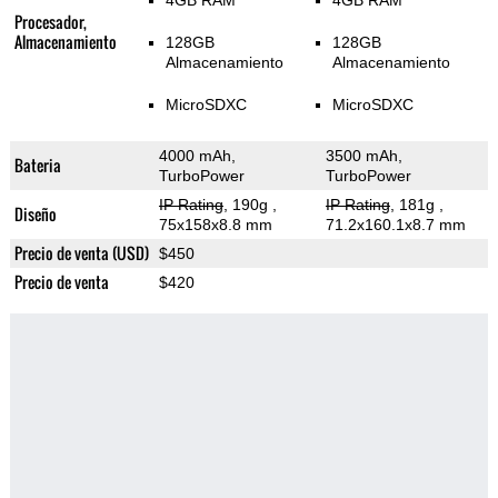
4GB RAM
4GB RAM
Procesador,
Almacenamiento
128GB
128GB
Almacenamiento
Almacenamiento
MicroSDXC
MicroSDXC
4000 mAh,
3500 mAh,
Bateria
TurboPower
TurboPower
IP Rating
, 190g
,
IP Rating
, 181g
,
Diseño
75x158x8.8 mm
71.2x160.1x8.7 mm
Precio de venta (USD)
$450
Precio de venta
$420