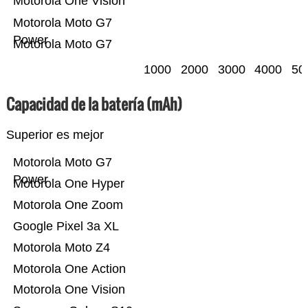
Motorola One Vision
Motorola Moto G7
Power
Motorola Moto G7
1000
2000
3000
4000
50
Capacidad de la batería (mAh)
Superior es mejor
Motorola Moto G7
Power
Motorola One Hyper
Motorola One Zoom
Google Pixel 3a XL
Motorola Moto Z4
Motorola One Action
Motorola One Vision