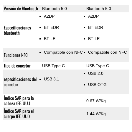
Versión de Bluetooth
Bluetooth 5.0
Bluetooth 5.0
A2DP
A2DP
Especificaciones
BT EDR
BT EDR
bluetooth
BT LE
BT LE
Compatible con NFC
Compatible con NFC
Funciones NFC
tipo de conector
USB Type C
USB Type C
USB 2.0
especificaciones del
USB 3.1
conector
USB OTG
Índice SAR para la
0.67 W/Kg
cabeza (EE. UU.)
Índice SAR para el
1.44 W/Kg
cuerpo (EE. UU.)