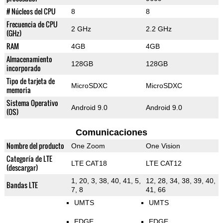
# Núcleos del CPU
8
8
Frecuencia de CPU
2 GHz
2.2 GHz
(GHz)
RAM
4GB
4GB
Almacenamiento
128GB
128GB
incorporado
Tipo de tarjeta de
MicroSDXC
MicroSDXC
memoria
Sistema Operativo
Android 9.0
Android 9.0
(OS)
Comunicaciones
Nombre del producto
One Zoom
One Vision
Categoría de LTE
LTE CAT18
LTE CAT12
(descargar)
1, 20, 3, 38, 40, 41, 5,
12, 28, 34, 38, 39, 40,
Bandas LTE
7, 8
41, 66
UMTS
UMTS
EDGE
EDGE