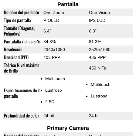
Pantalla
Nombre del producto
One Zoom
One Vision
Tipo de pantalla
P-OLED
IPS LCD
Tamaño (Diagonal,
6.4"
6.3"
Pulgadas)
Pantalalla / chasis %
84.8%
81.3%
Resolución
2340x1080
2520x1080
Densidad (PPI)
403 PPP
435 PPP
Teórico Nivel máximo
450 NITs
de Brillo
Multitouch
Multitouch
Especificaciones de la
Lustroso
pantalla
Lustroso
2.5D
Profundidad de color
24 bit
24 bit
Primary Camera