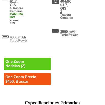
f/1.7,
48-MP,
OIS
f/1.7,
4 Trasera
OIS
Cameras
2
CAMERA
Trasera
HW
Cameras
score:
139
3500 mAh
TurboPower
4000 mAh
TurboPower
One Zoom
Noticias (2)
One Zoom Precio
$450. Buscar
Especificaciones Primarias