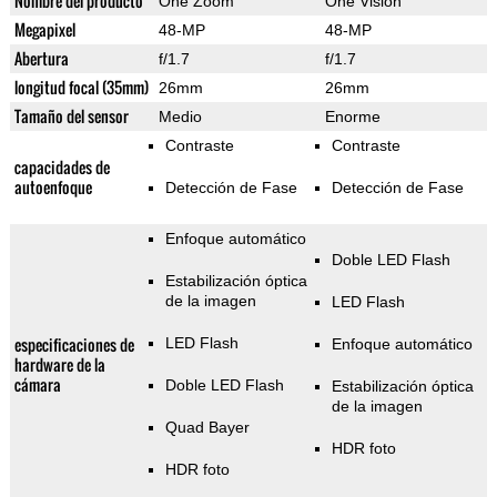
Nombre del producto
One Zoom
One Vision
Megapixel
48-MP
48-MP
Abertura
f/1.7
f/1.7
longitud focal (35mm)
26mm
26mm
Tamaño del sensor
Medio
Enorme
Contraste
Contraste
capacidades de
autoenfoque
Detección de Fase
Detección de Fase
Enfoque automático
Doble LED Flash
Estabilización óptica
de la imagen
LED Flash
especificaciones de
LED Flash
Enfoque automático
hardware de la
cámara
Doble LED Flash
Estabilización óptica
de la imagen
Quad Bayer
HDR foto
HDR foto