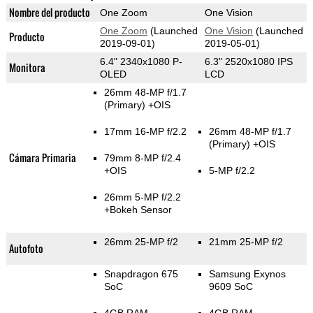
Nombre del producto
One Zoom
One Vision
One Zoom
(Launched
One Vision
(Launched
Producto
2019-09-01)
2019-05-01)
6.4" 2340x1080 P-
6.3" 2520x1080 IPS
Monitora
OLED
LCD
26mm 48-MP f/1.7
(Primary)
+OIS
17mm 16-MP f/2.2
26mm 48-MP f/1.7
(Primary)
+OIS
Cámara Primaria
79mm 8-MP f/2.4
+OIS
5-MP f/2.2
26mm 5-MP f/2.2
+Bokeh Sensor
26mm 25-MP f/2
21mm 25-MP f/2
Autofoto
Snapdragon 675
Samsung Exynos
SoC
9609 SoC