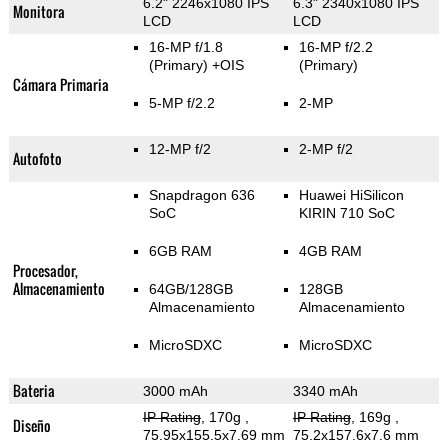
6.2" 2246x1080 IPS
6.3" 2340x1080 IPS
Monitora
LCD
LCD
16-MP f/1.8
16-MP f/2.2
(Primary)
+OIS
(Primary)
Cámara Primaria
5-MP f/2.2
2-MP
12-MP f/2
2-MP f/2
Autofoto
Snapdragon 636
Huawei HiSilicon
SoC
KIRIN 710 SoC
6GB RAM
4GB RAM
Procesador,
Almacenamiento
64GB/128GB
128GB
Almacenamiento
Almacenamiento
MicroSDXC
MicroSDXC
Bateria
3000 mAh
3340 mAh
IP Rating
, 170g
,
IP Rating
, 169g
,
Diseño
75.95x155.5x7.69 mm
75.2x157.6x7.6 mm