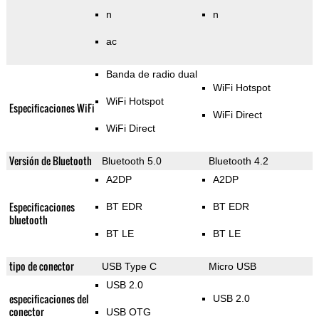
n
n
ac
Banda de radio dual
WiFi Hotspot
WiFi Hotspot
Especificaciones WiFi
WiFi Direct
WiFi Direct
Versión de Bluetooth
Bluetooth 5.0
Bluetooth 4.2
A2DP
A2DP
Especificaciones
BT EDR
BT EDR
bluetooth
BT LE
BT LE
tipo de conector
USB Type C
Micro USB
USB 2.0
especificaciones del
USB 2.0
conector
USB OTG