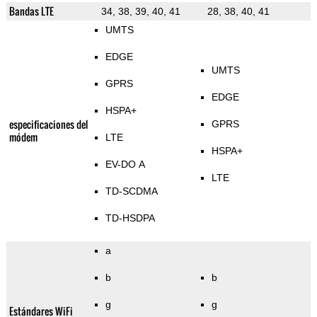
Bandas LTE
34, 38, 39, 40, 41
28, 38, 40, 41
UMTS
EDGE
UMTS
GPRS
EDGE
HSPA+
especificaciones del
GPRS
módem
LTE
HSPA+
EV-DO A
LTE
TD-SCDMA
TD-HSDPA
a
b
b
g
g
Estándares WiFi