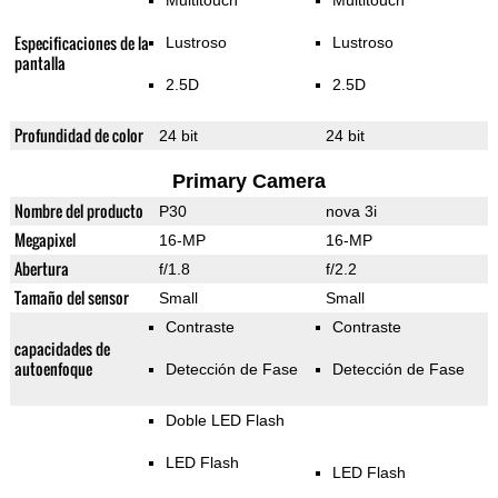
Multitouch
Multitouch
Especificaciones de la
Lustroso
Lustroso
pantalla
2.5D
2.5D
Profundidad de color
24 bit
24 bit
Primary Camera
Nombre del producto
P30
nova 3i
Megapixel
16-MP
16-MP
Abertura
f/1.8
f/2.2
Tamaño del sensor
Small
Small
Contraste
Contraste
capacidades de
autoenfoque
Detección de Fase
Detección de Fase
Doble LED Flash
LED Flash
LED Flash