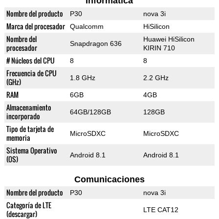
Informática
Nombre del producto
P30
nova 3i
Marca del procesador
Qualcomm
HiSilicon
Nombre del
Huawei HiSilicon
Snapdragon 636
procesador
KIRIN 710
# Núcleos del CPU
8
8
Frecuencia de CPU
1.8 GHz
2.2 GHz
(GHz)
RAM
6GB
4GB
Almacenamiento
64GB/128GB
128GB
incorporado
Tipo de tarjeta de
MicroSDXC
MicroSDXC
memoria
Sistema Operativo
Android 8.1
Android 8.1
(OS)
Comunicaciones
Nombre del producto
P30
nova 3i
Categoría de LTE
LTE CAT12
(descargar)