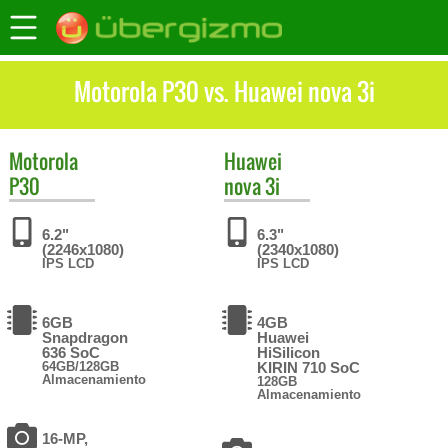
Motorola P30 vs. Huawei nova 3i
Motorola
Huawei
P30
nova 3i
6.2"
6.3"
(2246x1080)
(2340x1080)
IPS LCD
IPS LCD
6GB
4GB
Snapdragon
Huawei
636 SoC
HiSilicon
64GB/128GB
KIRIN 710 SoC
Almacenamiento
128GB
Almacenamiento
16-MP,