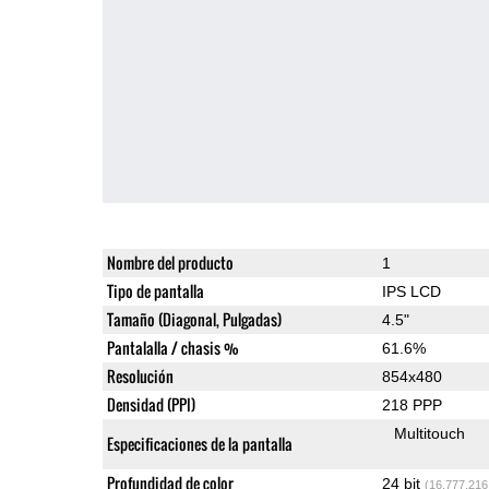
Nombre del producto
1
Tipo de pantalla
IPS LCD
Tamaño (Diagonal, Pulgadas)
4.5"
Pantalalla / chasis %
61.6%
Resolución
854x480
Densidad (PPI)
218 PPP
Multitouch
Especificaciones de la pantalla
Profundidad de color
24 bit
(16,777,216