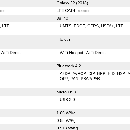
Galaxy J2 (2018)
LTE CAT4
bps
150 Mbps
38, 40
LTE
UMTS
EDGE
GPRS
HSPA+
LTE
b
g
n
WiFi Direct
WiFi Hotspot
WiFi Direct
Bluetooth 4.2
A2DP
AVRCP
DIP
HFP
HID
HSP
OPP
PAN
PBAP/PAB
Micro USB
USB 2.0
1.06 W/Kg
0.58 W/Kg
0.513 W/Kg