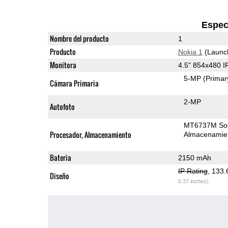
Espec
Nombre del producto
1
Producto
Nokia 1
(Launc
Monitora
4.5" 854x480 
5-MP
(Primar
Cámara Primaria
2-MP
Autofoto
MT6737M S
Procesador, Almacenamiento
Almacenamie
Bateria
2150 mAh
IP Rating
, 133
Diseño
0.37 inches)