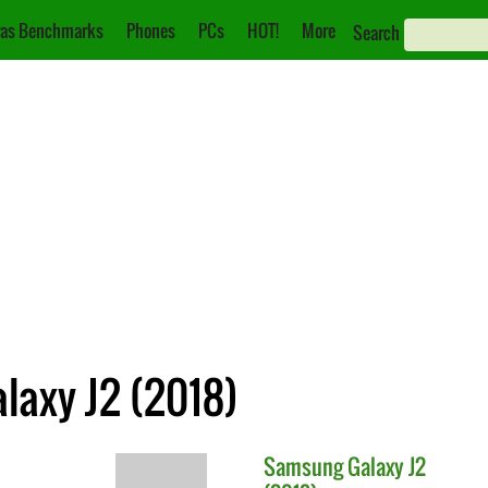
as Benchmarks
Phones
PCs
HOT!
More
Search
laxy J2 (2018)
Samsung
Galaxy J2