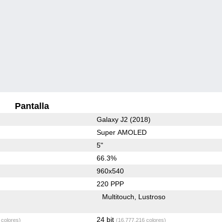
Pantalla
Galaxy J2 (2018)
Super AMOLED
5"
66.3%
960x540
220 PPP
Multitouch
Lustroso
24 bit
 colores)
(16,777,216 colores)