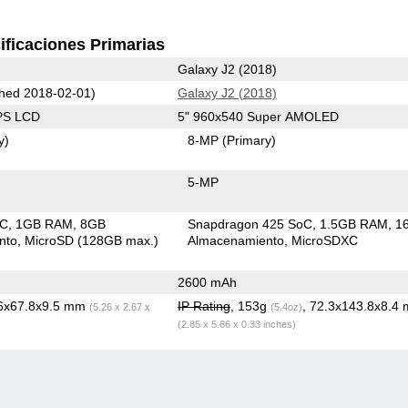
ificaciones Primarias
Galaxy J2 (2018)
hed 2018-02-01)
Galaxy J2 (2018)
IPS LCD
5" 960x540 Super AMOLED
y)
8-MP
(Primary)
5-MP
oC
1GB RAM
8GB
Snapdragon 425 SoC
1.5GB RAM
1
nto
MicroSD (128GB max.)
Almacenamiento
MicroSDXC
2600 mAh
.6x67.8x9.5 mm
IP Rating
, 153g
, 72.3x143.8x8.4
(5.26 x 2.67 x
(5.4oz)
(2.85 x 5.66 x 0.33 inches)