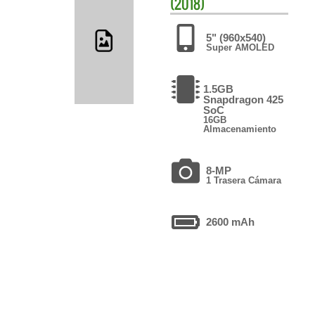
(2018)
5" (960x540)
Super AMOLED
1.5GB
Snapdragon 425
SoC
16GB
Almacenamiento
8-MP
1 Trasera Cámara
2600 mAh