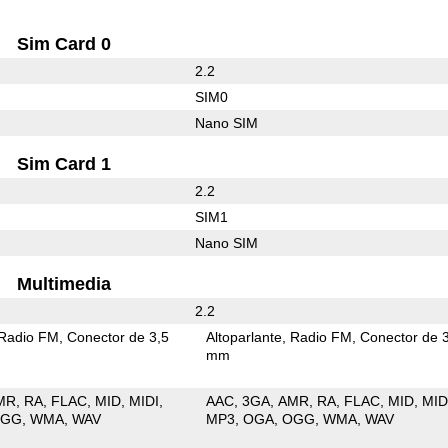
Sim Card 0
2.2
SIM0
Nano SIM
Sim Card 1
2.2
SIM1
Nano SIM
Multimedia
2.2
Radio FM
Conector de 3,5
Altoparlante
Radio FM
Conector de 
mm
MR
RA
FLAC
MID
MIDI
AAC
3GA
AMR
RA
FLAC
MID
MID
OGG
WMA
WAV
MP3
OGA
OGG
WMA
WAV