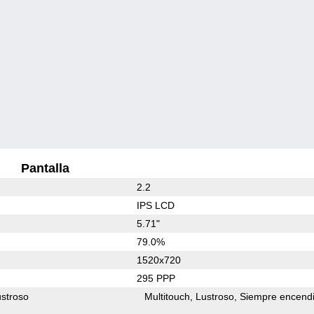
Pantalla
2.2
IPS LCD
5.71"
79.0%
1520x720
295 PPP
stroso
Multitouch
Lustroso
Siempre encend