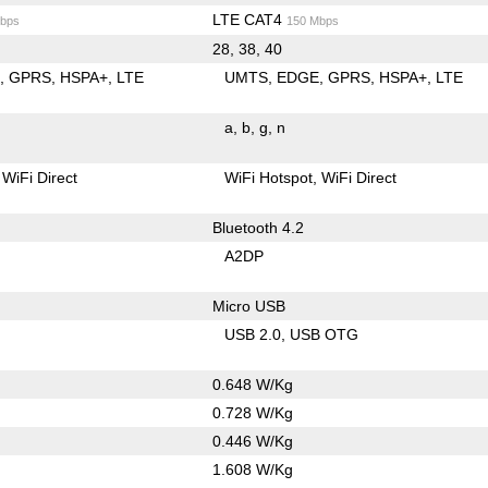
LTE CAT4
bps
150 Mbps
28, 38, 40
E
GPRS
HSPA+
LTE
UMTS
EDGE
GPRS
HSPA+
LTE
a
b
g
n
WiFi Direct
WiFi Hotspot
WiFi Direct
Bluetooth 4.2
A2DP
Micro USB
USB 2.0
USB OTG
0.648 W/Kg
0.728 W/Kg
0.446 W/Kg
1.608 W/Kg