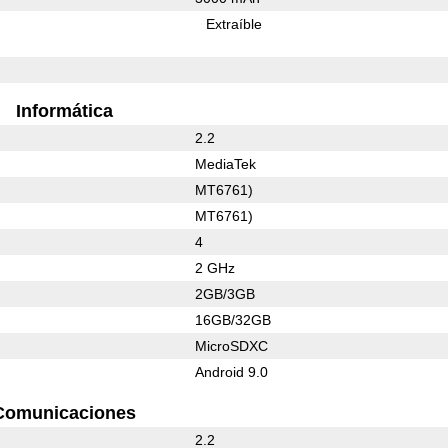
Extraíble
Informática
2.2
MediaTek
MT6761)
MT6761)
4
2 GHz
2GB/3GB
16GB/32GB
MicroSDXC
Android 9.0
Comunicaciones
2.2