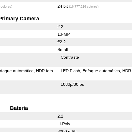
24 bit
 colores)
(16,777,216 colores)
Primary Camera
2.2
13-MP
f/2.2
Small
Contraste
nfoque automático
HDR foto
LED Flash
Enfoque automático
HDR 
1080p/30fps
Batería
2.2
Li-Poly
3000 mAh