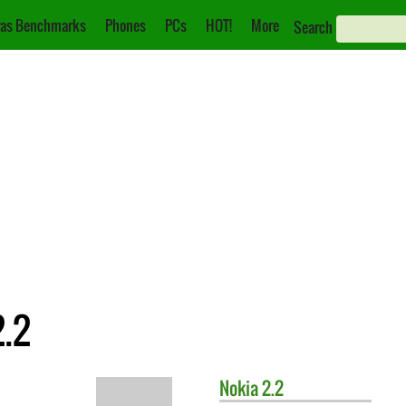
as Benchmarks
Phones
PCs
HOT!
More
Search
2.2
Nokia
2.2