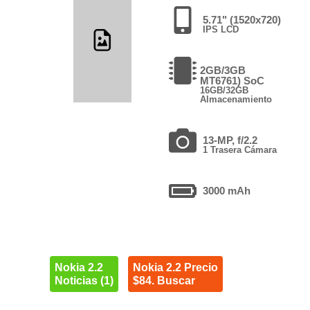
5.71" (1520x720)
IPS LCD
2GB/3GB
MT6761) SoC
16GB/32GB
Almacenamiento
13-MP, f/2.2
1 Trasera Cámara
3000 mAh
Nokia 2.2
Nokia 2.2 Precio
Noticias (1)
$84. Buscar