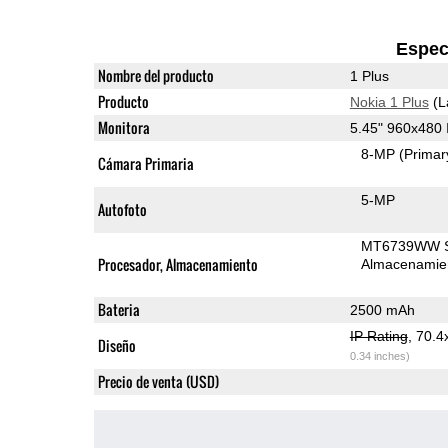
Espec
Nombre del producto
1 Plus
Producto
Nokia 1 Plus
(L
Monitora
5.45" 960x480
8-MP
(Primar
Cámara Primaria
5-MP
Autofoto
MT6739WW 
Procesador, Almacenamiento
Almacenamie
Bateria
2500 mAh
IP Rating
, 70.
Diseño
0.34 inches)
Precio de venta (USD)