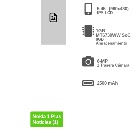
5.45" (960x480)
IPS LCD
1GB
MT6739WW SoC
8GB
Almacenamiento
8-MP
1 Trasera Cámara
2500 mAh
Nokia 1 Plus
Noticias (1)