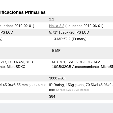
ificaciones Primarias
2.2
aunched 2019-02-01)
Nokia 2.2
(Launched 2019-06-01)
 IPS LCD
5.71" 1520x720 IPS LCD
y)
13-MP f/2.2
(Primary)
5-MP
SoC
1GB RAM
8GB
MT6761) SoC
2GB/3GB RAM
nto
MicroSDXC
16GB/32GB Almacenamiento
Micro
3000 mAh
4x145.04x8.55 mm
IP Rating
, 153g
, 70.56x145.96x9.
(2.77 x 5.71 x
(5.4oz)
mm
(2.78 x 5.75 x 0.37 inches)
$84