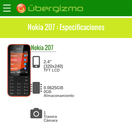
Nokia 207 : Especificaciones
Nokia
207
2.4"
(320x240)
TFT LCD
0.0625GB
0GB
Almacenamiento
1
Trasera
Cámara