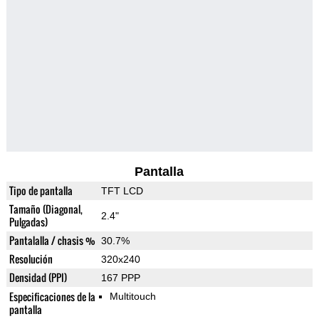
Pantalla
Tipo de pantalla
TFT LCD
Tamaño (Diagonal,
2.4"
Pulgadas)
Pantalalla / chasis %
30.7%
Resolución
320x240
Densidad (PPI)
167 PPP
Especificaciones de la
Multitouch
pantalla