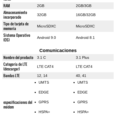
RAM
2GB
2GB/3GB
Almacenamiento
32GB
16GB/32GB
incorporado
Tipo de tarjeta de
MicroSDXC
MicroSDXC
memoria
Sistema Operativo
Android 9.0
Android 8.1
(OS)
Comunicaciones
Nombre del producto
3.1 C
3.1 Plus
Categoría de LTE
LTE CAT4
LTE CAT4
(descargar)
Bandas LTE
12, 14
40, 41
UMTS
UMTS
EDGE
EDGE
especificaciones del
GPRS
GPRS
módem
HSPA+
HSPA+