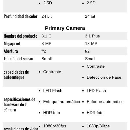
2.5D
2.5D
Profundidad de color
24 bit
24 bit
Primary Camera
Nombre del producto
3.1 C
3.1 Plus
Megapixel
8-MP
13-MP
Abertura
f/2
f/2
Tamaño del sensor
Small
Small
Contraste
capacidades de
Contraste
autoenfoque
Detección de Fase
LED Flash
LED Flash
especificaciones de
Enfoque automático
Enfoque automático
hardware de la
cámara
HDR foto
HDR foto
1080p/30fps
1080p/30fps
resoluciones de video