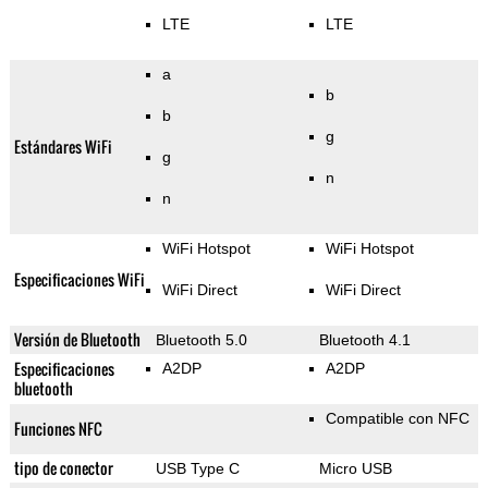
LTE
LTE
a
b
b
g
Estándares WiFi
g
n
n
WiFi Hotspot
WiFi Hotspot
Especificaciones WiFi
WiFi Direct
WiFi Direct
Versión de Bluetooth
Bluetooth 5.0
Bluetooth 4.1
Especificaciones
A2DP
A2DP
bluetooth
Compatible con NFC
Funciones NFC
tipo de conector
USB Type C
Micro USB