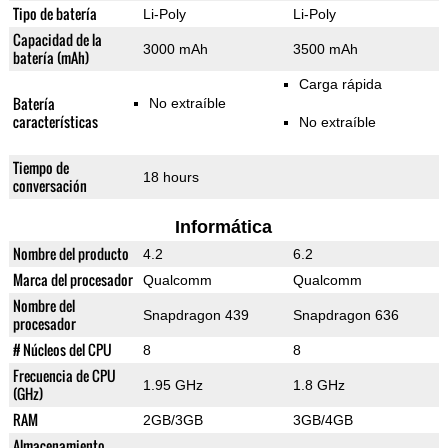
Tipo de batería
Li-Poly
Li-Poly
Capacidad de la
3000 mAh
3500 mAh
batería (mAh)
Carga rápida
Batería
No extraíble
características
No extraíble
Tiempo de
18 hours
conversación
Informática
Nombre del producto
4.2
6.2
Marca del procesador
Qualcomm
Qualcomm
Nombre del
Snapdragon 439
Snapdragon 636
procesador
# Núcleos del CPU
8
8
Frecuencia de CPU
1.95 GHz
1.8 GHz
(GHz)
RAM
2GB/3GB
3GB/4GB
Almacenamiento