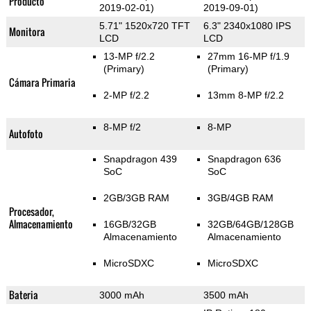
Producto
2019-02-01)
2019-09-01)
5.71" 1520x720 TFT
6.3" 2340x1080 IPS
Monitora
LCD
LCD
13-MP f/2.2
27mm 16-MP f/1.9
(Primary)
(Primary)
Cámara Primaria
2-MP f/2.2
13mm 8-MP f/2.2
8-MP f/2
8-MP
Autofoto
Snapdragon 439
Snapdragon 636
SoC
SoC
2GB/3GB RAM
3GB/4GB RAM
Procesador,
Almacenamiento
16GB/32GB
32GB/64GB/128GB
Almacenamiento
Almacenamiento
MicroSDXC
MicroSDXC
Bateria
3000 mAh
3500 mAh