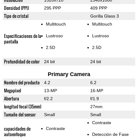
1520x720
2340x1080
Densidad (PPI)
295 PPP
409 PPP
Tipo de cristal
Gorilla Glass 3
Multitouch
Multitouch
Especificaciones de la
Lustroso
Lustroso
pantalla
2.5D
2.5D
Profundidad de color
24 bit
24 bit
Primary Camera
Nombre del producto
4.2
6.2
Megapixel
13-MP
16-MP
Abertura
f/2.2
f/1.9
longitud focal (35mm)
27mm
Tamaño del sensor
Small
Small
Contraste
capacidades de
Contraste
autoenfoque
Detección de Fase