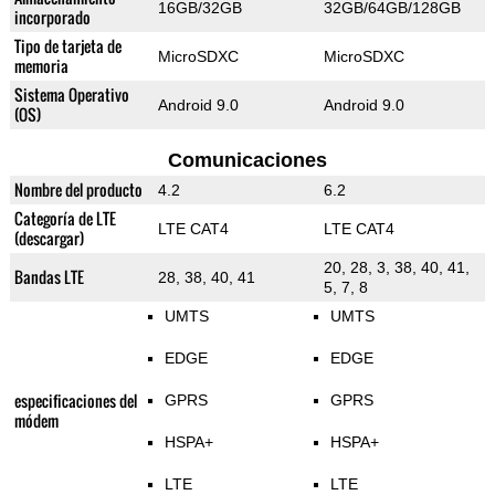
16GB/32GB
32GB/64GB/128GB
incorporado
Tipo de tarjeta de
MicroSDXC
MicroSDXC
memoria
Sistema Operativo
Android 9.0
Android 9.0
(OS)
Comunicaciones
Nombre del producto
4.2
6.2
Categoría de LTE
LTE CAT4
LTE CAT4
(descargar)
20, 28, 3, 38, 40, 41,
Bandas LTE
28, 38, 40, 41
5, 7, 8
UMTS
UMTS
EDGE
EDGE
especificaciones del
GPRS
GPRS
módem
HSPA+
HSPA+
LTE
LTE