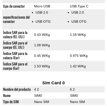
tipo de conector
Micro USB
USB Type C
USB 2.0
USB 2.0
especificaciones del
conector
USB OTG
USB OTG
Índice SAR para la
0.43 W/Kg
1.18 W/Kg
cabeza (EE. UU.)
Índice SAR para el
1.08 W/Kg
cuerpo (EE. UU.)
Índice SAR para la
0.45 W/Kg
0.975 W/Kg
cabeza (Eur)
Índice SAR para el
1.53 W/Kg
1.42 W/Kg
cuerpo (Eur)
Sim Card 0
Nombre del producto
4.2
6.2
Name
SIM0
SIM0
Tipo de SIM
Nano SIM
Nano SIM