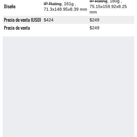
IP Rating
, 180g
,
IP Rating
, 161g
,
Diseño
75.15x159.92x8.25
71.3x148.95x8.39 mm
mm
Precio de venta (USD)
$424
$249
Precio de venta
$249