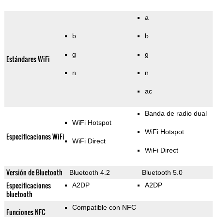
a
b
b
g
g
Estándares WiFi
n
n
ac
Banda de radio dual
WiFi Hotspot
WiFi Hotspot
Especificaciones WiFi
WiFi Direct
WiFi Direct
Versión de Bluetooth
Bluetooth 4.2
Bluetooth 5.0
Especificaciones
A2DP
A2DP
bluetooth
Compatible con NFC
Funciones NFC