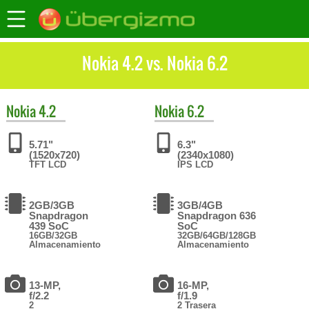
Nokia 4.2 vs. Nokia 6.2
Nokia
4.2
Nokia
6.2
5.71"
6.3"
(1520x720)
(2340x1080)
TFT LCD
IPS LCD
2GB/3GB
3GB/4GB
Snapdragon
Snapdragon 636
439 SoC
SoC
16GB/32GB
32GB/64GB/128GB
Almacenamiento
Almacenamiento
13-MP,
16-MP,
f/2.2
f/1.9
2
2 Trasera