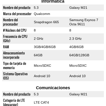
Informática
Nombre del producto
5.3
Galaxy M21
Marca del procesador
Qualcomm
Nombre del
Samsung Exynos 7
Snapdragon 665
procesador
Octa 9611
# Núcleos del CPU
8
8
Frecuencia de CPU
2 GHz
2.3 GHz
(GHz)
RAM
3GB/4GB/6GB
4GB/6GB
Almacenamiento
64GB
64GB/128GB
incorporado
Tipo de tarjeta de
MicroSDXC
MicroSDXC
memoria
Sistema Operativo
Android 10
Android 10
(OS)
Comunicaciones
Nombre del producto
5.3
Galaxy M21
Categoría de LTE
LTE CAT4
(descargar)