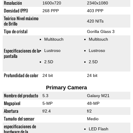
Resolución
1600x720
2340x1080
Densidad (PPI)
268 PPP
403 PPP
Teórico Nivel máximo
420 NITs
de Brillo
Tipo de cristal
Gorilla Glass 3
Multitouch
Multitouch
Especificaciones de la
Lustroso
Lustroso
pantalla
2.5D
2.5D
Profundidad de color
24 bit
24 bit
Primary Camera
Nombre del producto
5.3
Galaxy M21
Megapixel
5-MP
48-MP
Abertura
f/2.4
f/2
Tamaño del sensor
Medio
especificaciones de
LED Flash
hardware de la