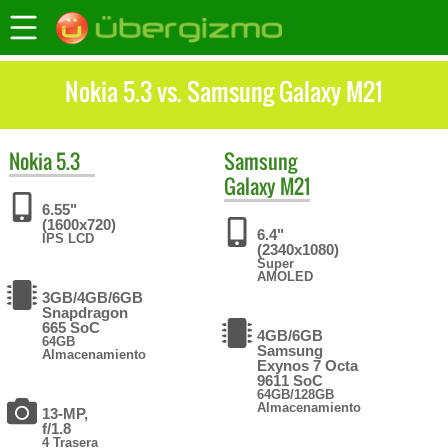
Nokia 5.3 vs. Samsung Galaxy M21
Nokia
5.3
Samsung
Galaxy M21
6.55"
(1600x720)
6.4"
IPS LCD
(2340x1080)
Super
AMOLED
3GB/4GB/6GB
Snapdragon
665 SoC
4GB/6GB
64GB
Samsung
Almacenamiento
Exynos 7 Octa
9611 SoC
64GB/128GB
Almacenamiento
13-MP,
f/1.8
4 Trasera