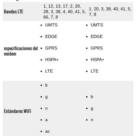
1, 12, 13, 17, 2, 20,
1, 20, 3, 38, 40, 41, 5,
Bandas LTE
28, 3, 38, 4, 40, 41, 5,
7, 8
66, 7, 8
UMTS
UMTS
EDGE
EDGE
especificaciones del
GPRS
GPRS
módem
HSPA+
HSPA+
LTE
LTE
b
g
b
n
g
Estándares WiFi
a
n
ac