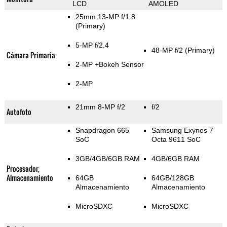
LCD
AMOLED
25mm 13-MP f/1.8
(Primary)
5-MP f/2.4
48-MP f/2
(Primary)
Cámara Primaria
2-MP
+Bokeh Sensor
2-MP
21mm 8-MP f/2
f/2
Autofoto
Snapdragon 665
Samsung Exynos 7
SoC
Octa 9611 SoC
3GB/4GB/6GB RAM
4GB/6GB RAM
Procesador,
Almacenamiento
64GB
64GB/128GB
Almacenamiento
Almacenamiento
MicroSDXC
MicroSDXC