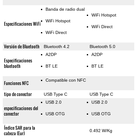
Banda de radio dual
WiFi Hotspot
WiFi Hotspot
Especificaciones WiFi
WiFi Direct
WiFi Direct
Versión de Bluetooth
Bluetooth 4.2
Bluetooth 5.0
A2DP
A2DP
Especificaciones
bluetooth
BT LE
BT LE
Compatible con NFC
Funciones NFC
tipo de conector
USB Type C
USB Type C
USB 2.0
USB 2.0
especificaciones del
conector
USB OTG
USB OTG
Índice SAR para la
0.492 W/Kg
cabeza (Eur)