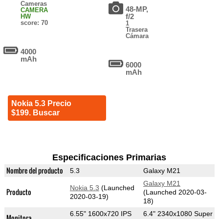
Cameras
48-MP,
CAMERA
f/2
HW
score: 70
1
Trasera
Cámara
4000
mAh
6000
mAh
Nokia 5.3 Precio
$199. Buscar
Especificaciones Primarias
Nombre del producto
5.3
Galaxy M21
Galaxy M21
Nokia 5.3
(Launched
Producto
(Launched 2020-03-
2020-03-19)
18)
6.55" 1600x720 IPS
6.4" 2340x1080 Super
Monitora