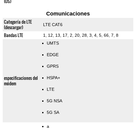
(OS)
Comunicaciones
Categoría de LTE
LTE CAT6
(descargar)
Bandas LTE
1, 12, 13, 17, 2, 20, 28, 3, 4, 5, 66, 7, 8
UMTS
EDGE
GPRS
especificaciones del
HSPA+
módem
LTE
5G NSA
5G SA
a