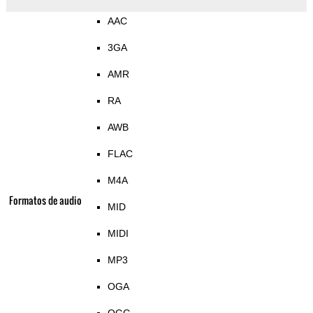
AAC
3GA
AMR
RA
AWB
FLAC
M4A
Formatos de audio
MID
MIDI
MP3
OGA