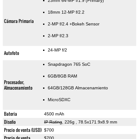
23mm 64-MP f/1.9
(Primary)
18mm 12-MP f/2.2
Cámara Primaria
2-MP f/2.4
+Bokeh Sensor
2-MP f/2.3
24-MP f/2
Autofoto
Snapdragon 765 SoC
6GB/8GB RAM
Procesador,
Almacenamiento
64GB/128GB Almacenamiento
MicroSDXC
Bateria
4500 mAh
Diseño
IP Rating
, 226g
, 78.5x171.9x8.9 mm
Precio de venta (USD)
$700
Precio de venta
$700