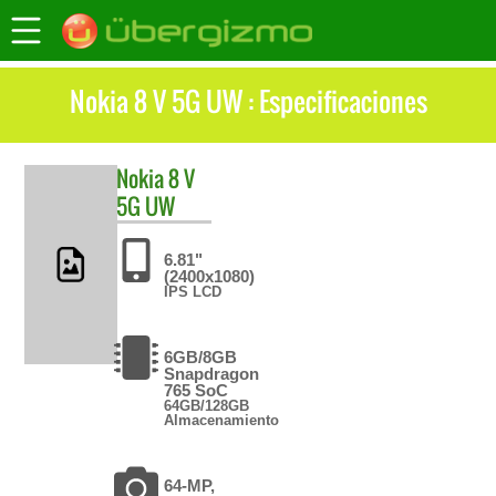
Nokia 8 V 5G UW : Especificaciones
Nokia
8 V
5G UW
6.81"
(2400x1080)
IPS LCD
6GB/8GB
Snapdragon
765 SoC
64GB/128GB
Almacenamiento
64-MP,