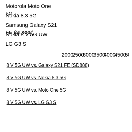
Motorola Moto One
5G
Nokia 8.3 5G
Samsung Galaxy S21
FE (SD888)
Nokia 8 V 5G UW
LG G3 S
2000
2500
3000
3500
4000
4500
50
8 V 5G UW vs. Galaxy S21 FE (SD888)
8 V 5G UW vs. Nokia 8.3 5G
8 V 5G UW vs. Moto One 5G
8 V 5G UW vs. LG G3 S