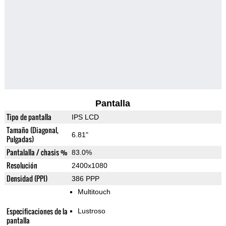
Pantalla
Tipo de pantalla
IPS LCD
Tamaño (Diagonal,
6.81"
Pulgadas)
Pantalalla / chasis %
83.0%
Resolución
2400x1080
Densidad (PPI)
386 PPP
Multitouch
Especificaciones de la
Lustroso
pantalla