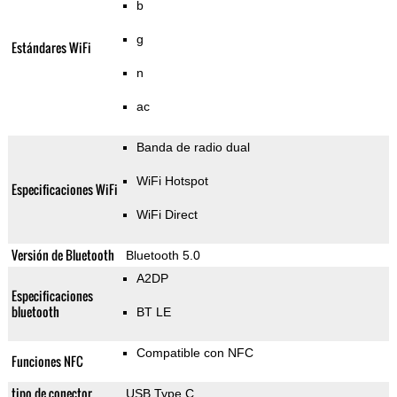
b
g
Estándares WiFi
n
ac
Banda de radio dual
WiFi Hotspot
Especificaciones WiFi
WiFi Direct
Versión de Bluetooth
Bluetooth 5.0
A2DP
Especificaciones
bluetooth
BT LE
Compatible con NFC
Funciones NFC
tipo de conector
USB Type C