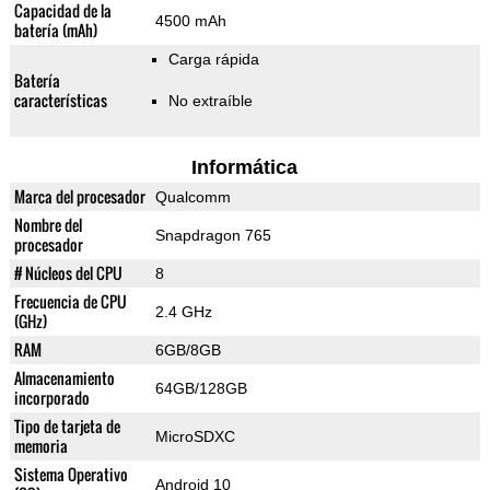
Capacidad de la
4500 mAh
batería (mAh)
Carga rápida
Batería
características
No extraíble
Informática
Marca del procesador
Qualcomm
Nombre del
Snapdragon 765
procesador
# Núcleos del CPU
8
Frecuencia de CPU
2.4 GHz
(GHz)
RAM
6GB/8GB
Almacenamiento
64GB/128GB
incorporado
Tipo de tarjeta de
MicroSDXC
memoria
Sistema Operativo
Android 10