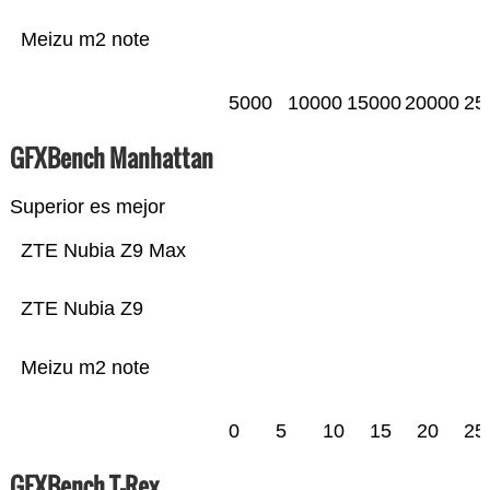
Meizu m2 note
5000
10000
15000
20000
25
GFXBench Manhattan
Superior es mejor
ZTE Nubia Z9 Max
ZTE Nubia Z9
Meizu m2 note
0
5
10
15
20
25
GFXBench T-Rex