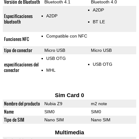
Versión de Bluetooth
Bluetooth 4.1
Bluetooth 4.0
A2DP
Especificaciones
A2DP
bluetooth
BT LE
Compatible con NFC
Funciones NFC
tipo de conector
Micro USB
Micro USB
USB OTG
especificaciones del
USB OTG
conector
MHL
Sim Card 0
Nombre del producto
Nubia Z9
m2 note
Name
SIM0
SIM0
Tipo de SIM
Nano SIM
Nano SIM
Multimedia