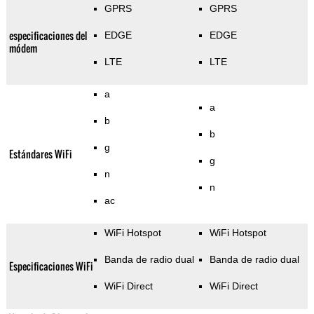
GPRS
GPRS
especificaciones del
EDGE
EDGE
módem
LTE
LTE
a
a
b
b
g
Estándares WiFi
g
n
n
ac
WiFi Hotspot
WiFi Hotspot
Banda de radio dual
Banda de radio dual
Especificaciones WiFi
WiFi Direct
WiFi Direct