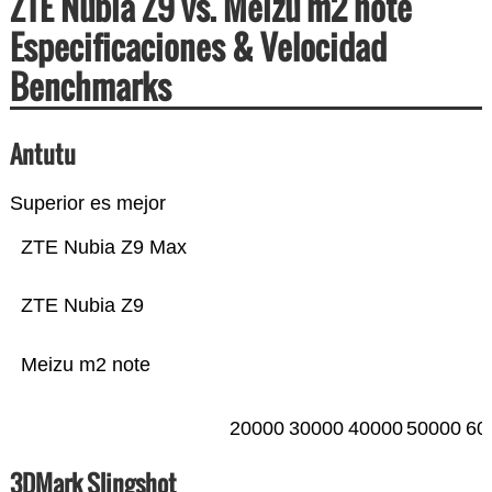
ZTE Nubia Z9 vs. Meizu m2 note
Especificaciones & Velocidad
Benchmarks
Antutu
Superior es mejor
ZTE Nubia Z9 Max
ZTE Nubia Z9
Meizu m2 note
20000
30000
40000
50000
60
3DMark Slingshot