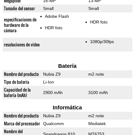
Megapixel
16-MP
13-MP
Tamaño del sensor
Small
Small
Adobe Flash
especificaciones de
HDR foto
hardware de la
HDR foto
cámara
1080p/30fps
resoluciones de video
Batería
Nombre del producto
Nubia Z9
m2 note
Tipo de batería
Li-Ion
Capacidad de la
2900 mAh
3100 mAh
batería (mAh)
Informática
Nombre del producto
Nubia Z9
m2 note
Marca del procesador
Qualcomm
Mediatek
Nombre del
Snapdragon 810
MT6753