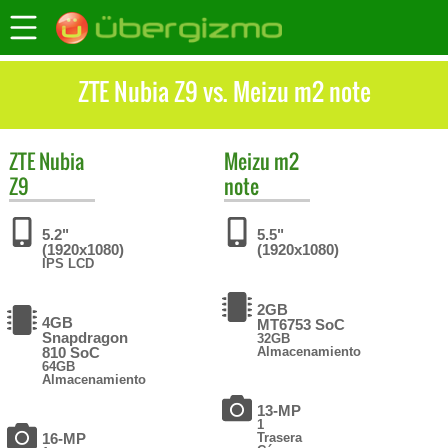
ZTE Nubia Z9 vs. Meizu m2 note
ZTE
Nubia
Meizu
m2
Z9
note
5.2"
5.5"
(1920x1080)
(1920x1080)
IPS LCD
2GB
4GB
MT6753 SoC
Snapdragon
32GB
810 SoC
Almacenamiento
64GB
Almacenamiento
13-MP
1
16-MP
Trasera