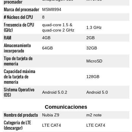
procesador
Marca del procesador
MSM8994
# Núcleos del CPU
8
Frecuencia de CPU
quad-core 1.5 &
1.3 GHz
(GHz)
quad-core 2 GHz
RAM
4GB
2GB
Almacenamiento
64GB
32GB
incorporado
Tipo de tarjeta de
MicroSD
memoria
Capacidad máxima
de la tarjeta de
128GB
memoria
Sistema Operativo
Android 5.0.2
Android 5.0
(OS)
Comunicaciones
Nombre del producto
Nubia Z9
m2 note
Categoría de LTE
LTE CAT4
LTE CAT4
(descargar)