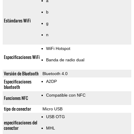
a
b
Estándares WiFi
g
n
WiFi Hotspot
Especificaciones WiFi
Banda de radio dual
Versión de Bluetooth
Bluetooth 4.0
Especificaciones
A2DP
bluetooth
Compatible con NFC
Funciones NFC
tipo de conector
Micro USB
USB OTG
especificaciones del
conector
MHL