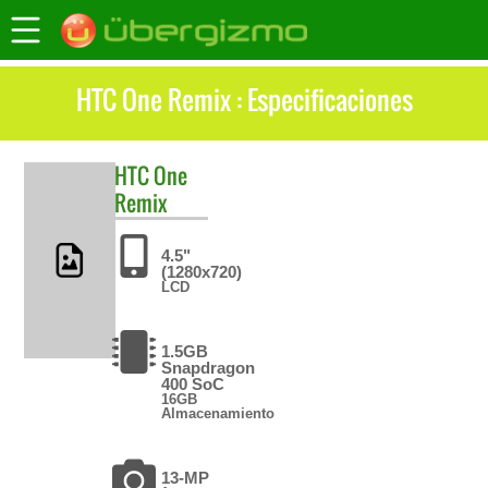
HTC One Remix : Especificaciones
HTC
One
Remix
4.5"
(1280x720)
LCD
1.5GB
Snapdragon
400 SoC
16GB
Almacenamiento
13-MP