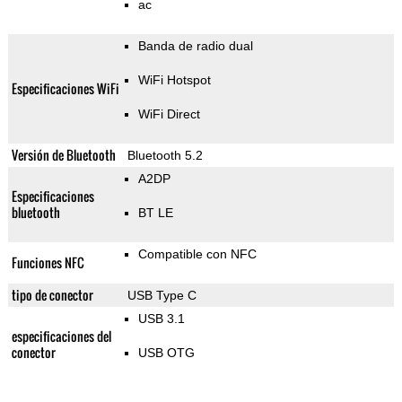
ac
Banda de radio dual
WiFi Hotspot
Especificaciones WiFi
WiFi Direct
Versión de Bluetooth
Bluetooth 5.2
A2DP
Especificaciones
bluetooth
BT LE
Compatible con NFC
Funciones NFC
tipo de conector
USB Type C
USB 3.1
especificaciones del
conector
USB OTG