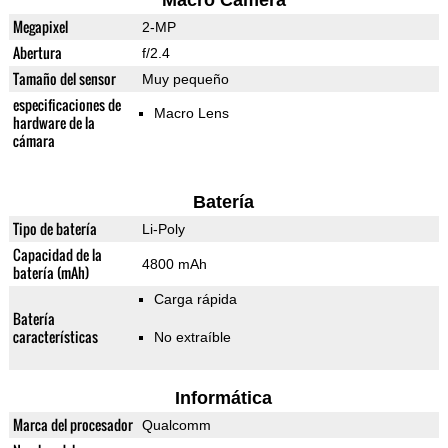
Macro Camera
Megapixel
2-MP
Abertura
f/2.4
Tamaño del sensor
Muy pequeño
especificaciones de
Macro Lens
hardware de la
cámara
Batería
Tipo de batería
Li-Poly
Capacidad de la
4800 mAh
batería (mAh)
Carga rápida
Batería
características
No extraíble
Informática
Marca del procesador
Qualcomm