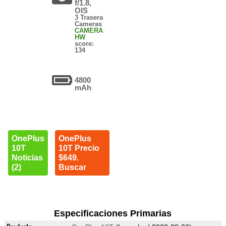
f/1.8,
OIS
3 Trasera
Cameras
CAMERA
HW
score:
134
4800
mAh
OnePlus
OnePlus
10T
10T Precio
Noticias
$649.
(2)
Buscar
Especificaciones Primarias