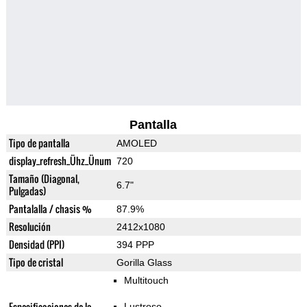
Pantalla
Tipo de pantalla
AMOLED
display_refresh_Ühz_Ünum
720
Tamaño (Diagonal,
6.7"
Pulgadas)
Pantalalla / chasis %
87.9%
Resolución
2412x1080
Densidad (PPI)
394 PPP
Tipo de cristal
Gorilla Glass
Multitouch
Especificaciones de la
Lustroso