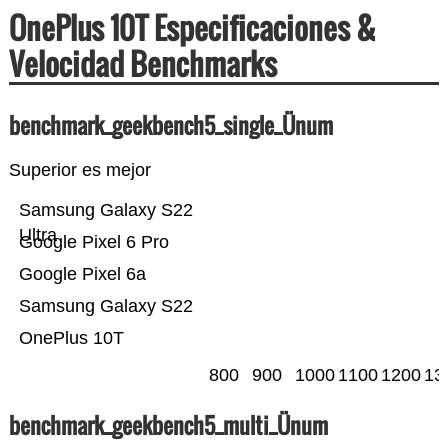
OnePlus 10T Especificaciones &
Velocidad Benchmarks
benchmark_geekbench5_single_Ünum
Superior es mejor
Samsung Galaxy S22
Ultra
Google Pixel 6 Pro
Google Pixel 6a
Samsung Galaxy S22
OnePlus 10T
800
900
1000
1100
1200
13
benchmark_geekbench5_multi_Ünum