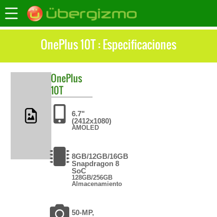
OnePlus 10T : Especificaciones
OnePlus
10T
6.7"
(2412x1080)
AMOLED
8GB/12GB/16GB
Snapdragon 8
SoC
128GB/256GB
Almacenamiento
50-MP,