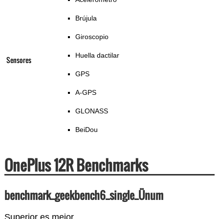
Brújula
Giroscopio
Huella dactilar
Sensores
GPS
A-GPS
GLONASS
BeiDou
OnePlus 12R Benchmarks
benchmark_geekbench6_single_Ünum
Superior es mejor