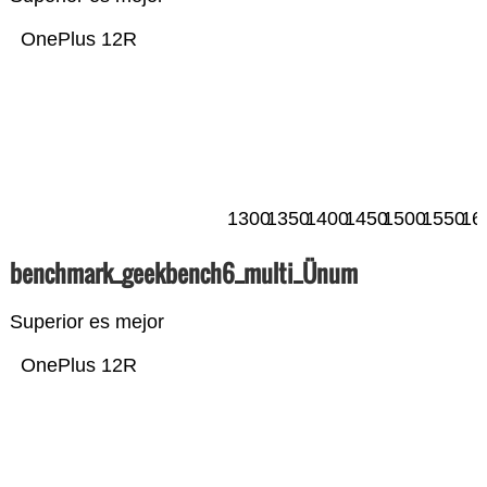
OnePlus 12R
1300
1350
1400
1450
1500
1550
16
benchmark_geekbench6_multi_Ünum
Superior es mejor
OnePlus 12R