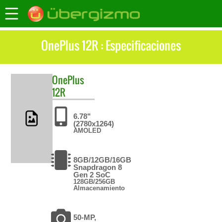
OnePlus 12R : Especificaciones
OnePlus
12R
6.78"
(2780x1264)
AMOLED
8GB/12GB/16GB
Snapdragon 8
Gen 2 SoC
128GB/256GB
Almacenamiento
50-MP,