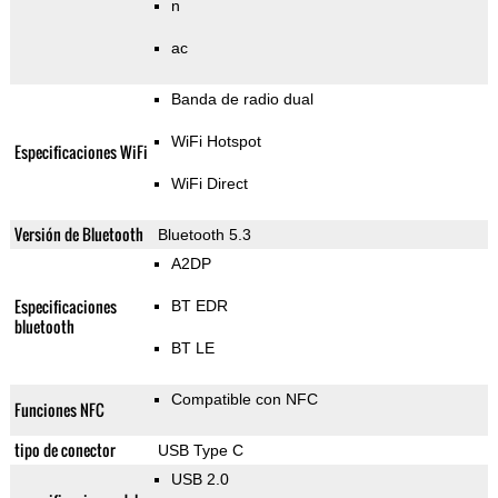
n
ac
Banda de radio dual
WiFi Hotspot
Especificaciones WiFi
WiFi Direct
Versión de Bluetooth
Bluetooth 5.3
A2DP
Especificaciones
BT EDR
bluetooth
BT LE
Compatible con NFC
Funciones NFC
tipo de conector
USB Type C
USB 2.0