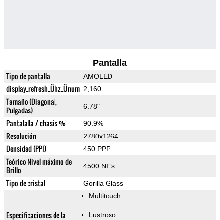
Pantalla
Tipo de pantalla
AMOLED
display_refresh_Ühz_Ünum
2,160
Tamaño (Diagonal,
6.78"
Pulgadas)
Pantalalla / chasis %
90.9%
Resolución
2780x1264
Densidad (PPI)
450 PPP
Teórico Nivel máximo de
4500 NITs
Brillo
Tipo de cristal
Gorilla Glass
Multitouch
Especificaciones de la
Lustroso