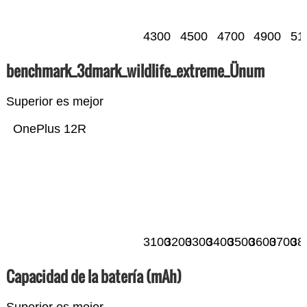
4300
4500
4700
4900
51
benchmark_3dmark_wildlife_extreme_Ünum
Superior es mejor
OnePlus 12R
3100
3200
3300
3400
3500
3600
3700
38
Capacidad de la batería (mAh)