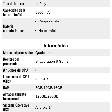
Tipo de batería
Li-Poly
Capacidad de la
5500 mAh
batería (mAh)
Carga rápida
Batería
características
No extraíble
Informática
Marca del procesador
Qualcomm
Nombre del
Snapdragon 8 Gen 2
procesador
# Núcleos del CPU
8
Frecuencia de CPU
3.2 GHz
(GHz)
RAM
8GB/12GB/16GB
Almacenamiento
128GB/256GB
incorporado
Sistema Operativo
Android 14
(OS)