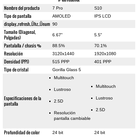
Nombre del producto
7 Pro
S10
Tipo de pantalla
AMOLED
IPS LCD
display_refresh_Ühz_Ünum
90
Tamaño (Diagonal,
6.67"
5.5"
Pulgadas)
Pantalalla / chasis %
88.5%
70.1%
Resolución
3120x1440
1920x1080
Densidad (PPI)
515 PPP
401 PPP
Tipo de cristal
Gorilla Glass 5
Multitouch
Multitouch
Lustroso
Especificaciones de la
Lustroso
2.5D
pantalla
2.5D
Resolución
pantalla cambiable
Profundidad de color
24 bit
24 bit