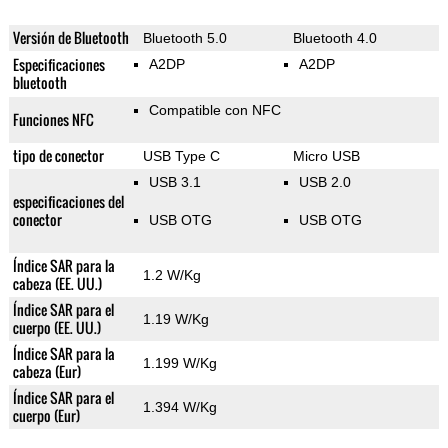
Versión de Bluetooth
Bluetooth 5.0
Bluetooth 4.0
Especificaciones
A2DP
A2DP
bluetooth
Compatible con NFC
Funciones NFC
tipo de conector
USB Type C
Micro USB
USB 3.1
USB 2.0
especificaciones del
conector
USB OTG
USB OTG
Índice SAR para la
1.2 W/Kg
cabeza (EE. UU.)
Índice SAR para el
1.19 W/Kg
cuerpo (EE. UU.)
Índice SAR para la
1.199 W/Kg
cabeza (Eur)
Índice SAR para el
1.394 W/Kg
cuerpo (Eur)