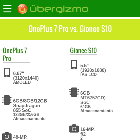
OnePlus 7 Pro vs. Gionee S10
OnePlus
7
Gionee
S10
Pro
5.5"
(1920x1080)
6.67"
IPS LCD
(3120x1440)
AMOLED
6GB
MT6757CD)
6GB/8GB/12GB
SoC
Snapdragon
64GB
855 SoC
Almacenamiento
128GB/256GB
Almacenamiento
16-MP,
f/2
48-MP,
2