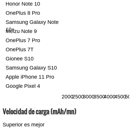
Honor Note 10
OnePlus 8 Pro
Samsung Galaxy Note
10+
Meizu Note 9
OnePlus 7 Pro
OnePlus 7T
Gionee S10
Samsung Galaxy S10
Apple iPhone 11 Pro
Google Pixel 4
2000
2500
3000
3500
4000
4500
50
Velocidad de carga (mAh/mn)
Superior es mejor