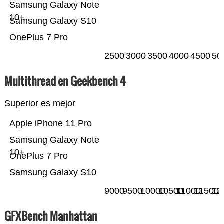
Samsung Galaxy Note
10+
Samsung Galaxy S10
OnePlus 7 Pro
2500
3000
3500
4000
4500
50
Multithread en Geekbench 4
Superior es mejor
Apple iPhone 11 Pro
Samsung Galaxy Note
10+
OnePlus 7 Pro
Samsung Galaxy S10
9000
9500
10000
10500
11000
11500
12
GFXBench Manhattan