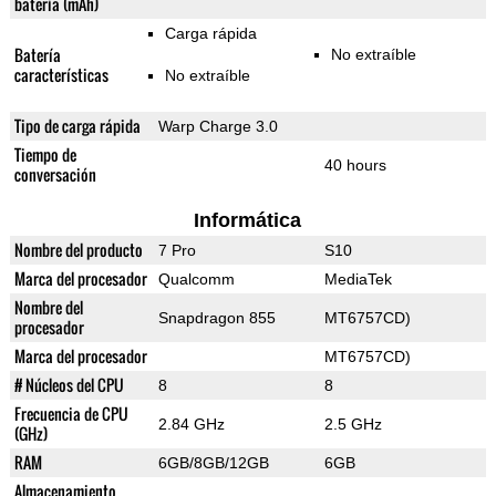
batería (mAh)
Carga rápida
Batería
No extraíble
características
No extraíble
Tipo de carga rápida
Warp Charge 3.0
Tiempo de
40 hours
conversación
Informática
Nombre del producto
7 Pro
S10
Marca del procesador
Qualcomm
MediaTek
Nombre del
Snapdragon 855
MT6757CD)
procesador
Marca del procesador
MT6757CD)
# Núcleos del CPU
8
8
Frecuencia de CPU
2.84 GHz
2.5 GHz
(GHz)
RAM
6GB/8GB/12GB
6GB
Almacenamiento