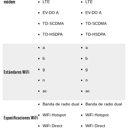
módem
LTE
LTE
EV-DO A
EV-DO A
TD-SCDMA
TD-SCDMA
TD-HSDPA
TD-HSDPA
a
a
b
b
g
g
Estándares WiFi
n
n
ac
ac
Banda de radio dual
Banda de radio dual
WiFi Hotspot
WiFi Hotspot
Especificaciones WiFi
WiFi Direct
WiFi Direct