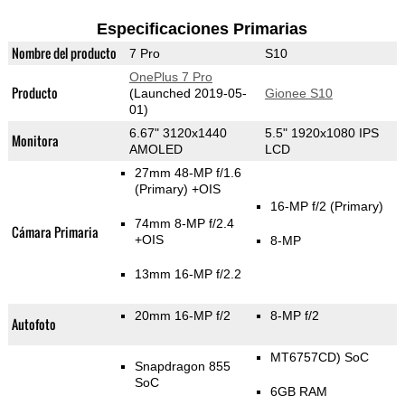
Especificaciones Primarias
Nombre del producto
7 Pro
S10
OnePlus 7 Pro
Producto
(Launched 2019-05-
Gionee S10
01)
6.67" 3120x1440
5.5" 1920x1080 IPS
Monitora
AMOLED
LCD
27mm 48-MP f/1.6
(Primary)
+OIS
16-MP f/2
(Primary)
74mm 8-MP f/2.4
Cámara Primaria
+OIS
8-MP
13mm 16-MP f/2.2
20mm 16-MP f/2
8-MP f/2
Autofoto
MT6757CD) SoC
Snapdragon 855
SoC
6GB RAM