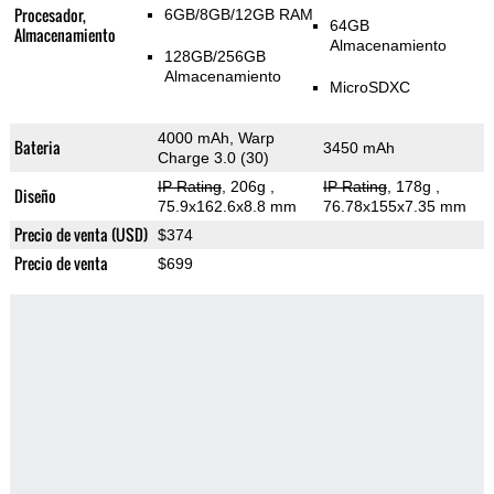
Procesador,
6GB/8GB/12GB RAM
64GB
Almacenamiento
Almacenamiento
128GB/256GB
Almacenamiento
MicroSDXC
4000 mAh, Warp
Bateria
3450 mAh
Charge 3.0 (30)
IP Rating
, 206g
,
IP Rating
, 178g
,
Diseño
75.9x162.6x8.8 mm
76.78x155x7.35 mm
Precio de venta (USD)
$374
Precio de venta
$699