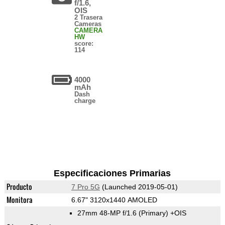
f/1.6,
OIS
2 Trasera
Cameras
CAMERA
HW
score:
114
4000
mAh
Dash
charge
Especificaciones Primarias
Producto
7 Pro 5G
(Launched 2019-05-01)
Monitora
6.67" 3120x1440 AMOLED
27mm 48-MP f/1.6
(Primary)
+OIS