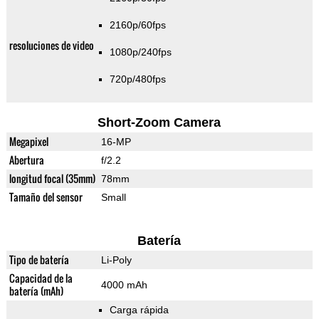
2160p/60fps
resoluciones de video
1080p/240fps
720p/480fps
Short-Zoom Camera
Megapixel
16-MP
Abertura
f/2.2
longitud focal (35mm)
78mm
Tamaño del sensor
Small
Batería
Tipo de batería
Li-Poly
Capacidad de la
4000 mAh
batería (mAh)
Carga rápida