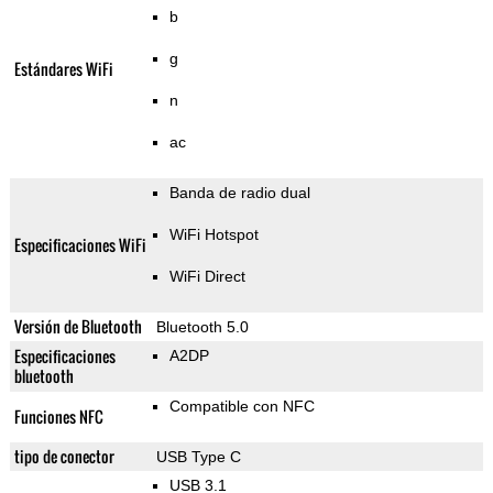
b
g
Estándares WiFi
n
ac
Banda de radio dual
WiFi Hotspot
Especificaciones WiFi
WiFi Direct
Versión de Bluetooth
Bluetooth 5.0
Especificaciones
A2DP
bluetooth
Compatible con NFC
Funciones NFC
tipo de conector
USB Type C
USB 3.1