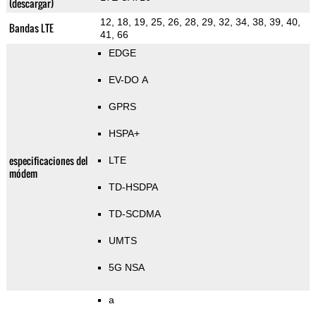
(descargar)
12, 18, 19, 25, 26, 28, 29, 32, 34, 38, 39, 40,
Bandas LTE
41, 66
EDGE
EV-DO A
GPRS
HSPA+
especificaciones del
LTE
módem
TD-HSDPA
TD-SCDMA
UMTS
5G NSA
a