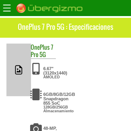
OnePlus 7 Pro 5G : Especificaciones
OnePlus
7
Pro 5G
6.67"
(3120x1440)
AMOLED
6GB/8GB/12GB
Snapdragon
855 SoC
128GB/256GB
Almacenamiento
48-MP,