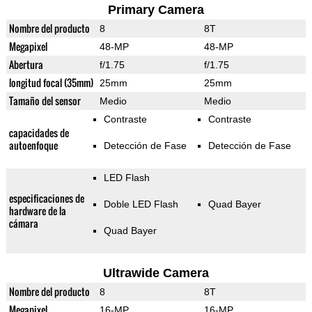
Primary Camera
Nombre del producto
8
8T
Megapixel
48-MP
48-MP
Abertura
f/1.75
f/1.75
longitud focal (35mm)
25mm
25mm
Tamaño del sensor
Medio
Medio
Contraste
Contraste
capacidades de
autoenfoque
Detección de Fase
Detección de Fase
LED Flash
especificaciones de
Doble LED Flash
Quad Bayer
hardware de la
cámara
Quad Bayer
Ultrawide Camera
Nombre del producto
8
8T
Megapixel
16-MP
16-MP