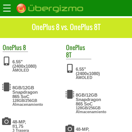
OnePlus 8 vs. OnePlus 8T
OnePlus
8
OnePlus
8T
6.55"
(2400x1080)
6.55"
AMOLED
(2400x1080)
AMOLED
8GB/12GB
Snapdragon
8GB/12GB
865 SoC
Snapdragon
128GB/256GB
865 SoC
Almacenamiento
128GB/256GB
Almacenamiento
48-MP,
f/1.75
48-MP,
3 Trasera