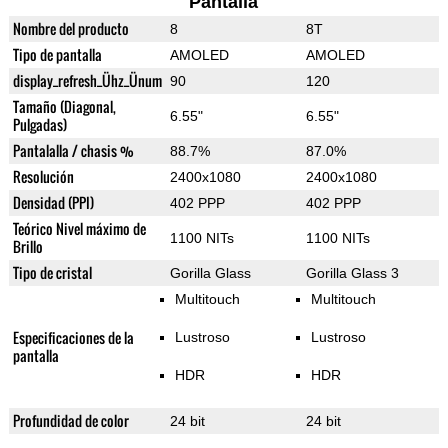
Pantalla
Nombre del producto
8
8T
Tipo de pantalla
AMOLED
AMOLED
display_refresh_Ühz_Ünum
90
120
Tamaño (Diagonal,
6.55"
6.55"
Pulgadas)
Pantalalla / chasis %
88.7%
87.0%
Resolución
2400x1080
2400x1080
Densidad (PPI)
402 PPP
402 PPP
Teórico Nivel máximo de
1100 NITs
1100 NITs
Brillo
Tipo de cristal
Gorilla Glass
Gorilla Glass 3
Multitouch
Multitouch
Especificaciones de la
Lustroso
Lustroso
pantalla
HDR
HDR
Profundidad de color
24 bit
24 bit