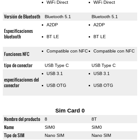
WiFi Direct
WiFi Direct
Versión de Bluetooth
Bluetooth 5.1
Bluetooth 5.1
A2DP
A2DP
Especificaciones
bluetooth
BT LE
BT LE
Compatible con NFC
Compatible con NFC
Funciones NFC
tipo de conector
USB Type C
USB Type C
USB 3.1
USB 3.1
especificaciones del
conector
USB OTG
USB OTG
Sim Card 0
Nombre del producto
8
8T
Name
SIM0
SIM0
Tipo de SIM
Nano SIM
Nano SIM