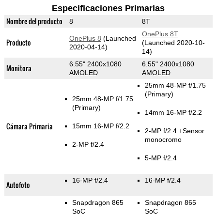
Especificaciones Primarias
Nombre del producto
8
8T
OnePlus 8T
OnePlus 8
(Launched
Producto
(Launched 2020-10-
2020-04-14)
14)
6.55" 2400x1080
6.55" 2400x1080
Monitora
AMOLED
AMOLED
25mm 48-MP f/1.75
(Primary)
25mm 48-MP f/1.75
(Primary)
14mm 16-MP f/2.2
Cámara Primaria
15mm 16-MP f/2.2
2-MP f/2.4
+Sensor
monocromo
2-MP f/2.4
5-MP f/2.4
16-MP f/2.4
16-MP f/2.4
Autofoto
Snapdragon 865
Snapdragon 865
SoC
SoC