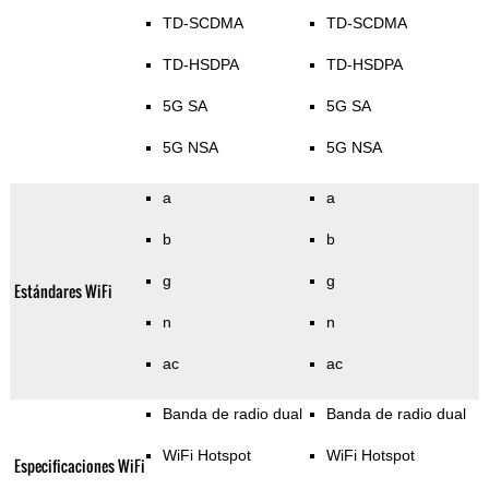
TD-SCDMA
TD-SCDMA
TD-HSDPA
TD-HSDPA
5G SA
5G SA
5G NSA
5G NSA
a
a
b
b
g
g
Estándares WiFi
n
n
ac
ac
Banda de radio dual
Banda de radio dual
WiFi Hotspot
WiFi Hotspot
Especificaciones WiFi