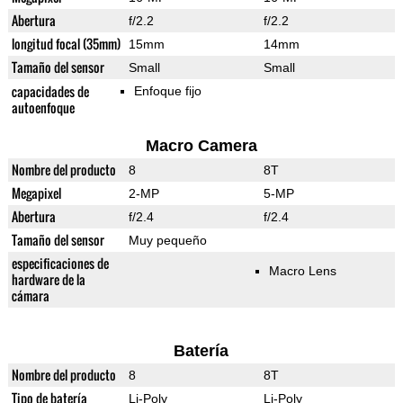
Abertura
f/2.2
f/2.2
longitud focal (35mm)
15mm
14mm
Tamaño del sensor
Small
Small
capacidades de
Enfoque fijo
autoenfoque
Macro Camera
Nombre del producto
8
8T
Megapixel
2-MP
5-MP
Abertura
f/2.4
f/2.4
Tamaño del sensor
Muy pequeño
especificaciones de
Macro Lens
hardware de la
cámara
Batería
Nombre del producto
8
8T
Tipo de batería
Li-Poly
Li-Poly