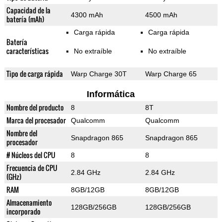
Capacidad de la
4300 mAh
4500 mAh
batería (mAh)
Carga rápida
Carga rápida
Batería
características
No extraíble
No extraíble
Tipo de carga rápida
Warp Charge 30T
Warp Charge 65
Informática
Nombre del producto
8
8T
Marca del procesador
Qualcomm
Qualcomm
Nombre del
Snapdragon 865
Snapdragon 865
procesador
# Núcleos del CPU
8
8
Frecuencia de CPU
2.84 GHz
2.84 GHz
(GHz)
RAM
8GB/12GB
8GB/12GB
Almacenamiento
128GB/256GB
128GB/256GB
incorporado