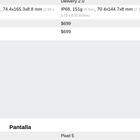
Delivery 2.0
, 74.4x165.3x8.8 mm
IP68, 151g
, 70.4x144.7x8 mm
)
(2.93 x
(5.3oz)
(2.
5.70 x 0.31 inches)
$699
$699
Pantalla
Pixel 5