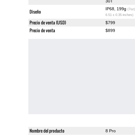
30T
IP68, 199g
(7oz
Diseño
6.51 x 0.35 inches)
Precio de venta (USD)
$799
Precio de venta
$899
Nombre del producto
8 Pro