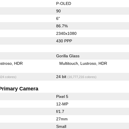
P-OLED
90
6"
86.7%
2340x1080
430 PPP
Gorilla Glass
stroso
HDR
Multitouch
Lustroso
HDR
24 bit
824 colores)
(16,777,216 colores)
Primary Camera
Pixel 5
12-MP
f/1.7
27mm
Small