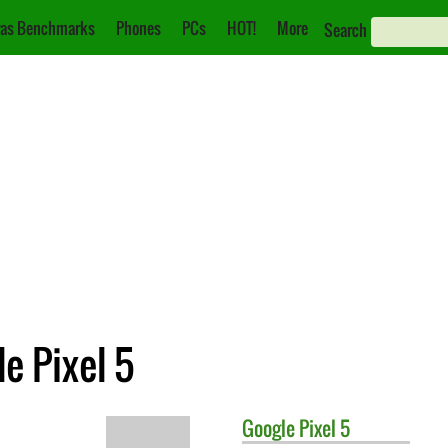
as Benchmarks
Phones
PCs
HOT!
More
Search
e Pixel 5
Google
Pixel 5