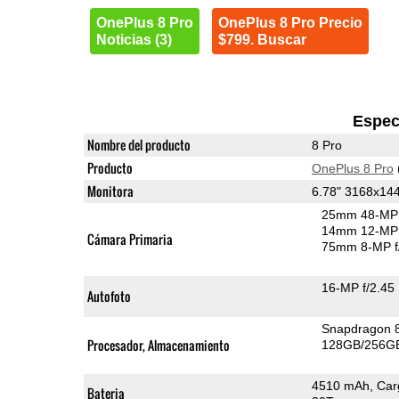
OnePlus 8 Pro
OnePlus 8 Pro Precio
Noticias (3)
$799. Buscar
Espec
Nombre del producto
8 Pro
Producto
OnePlus 8 Pro
Monitora
6.78" 3168x1
25mm 48-MP 
14mm 12-MP 
Cámara Primaria
75mm 8-MP f
16-MP f/2.45
Autofoto
Snapdragon 
Procesador, Almacenamiento
128GB/256GB
4510 mAh, Car
Bateria