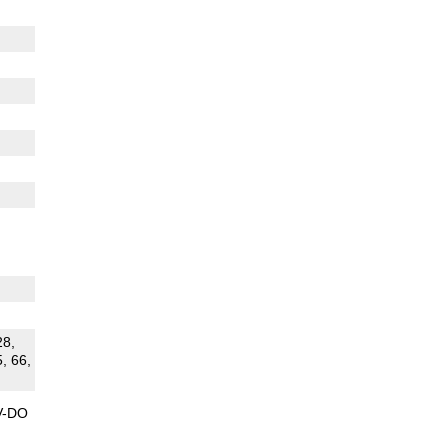
28,
5, 66,
V-DO