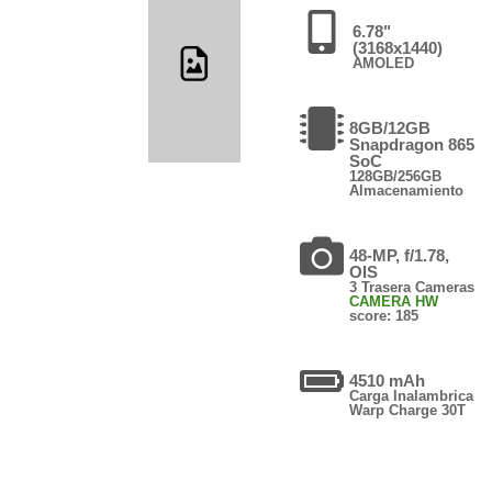
6.78"
(3168x1440)
AMOLED
8GB/12GB
Snapdragon 865
SoC
128GB/256GB
Almacenamiento
48-MP, f/1.78,
OIS
3 Trasera Cameras
CAMERA HW
score: 185
4510 mAh
Carga Inalambrica
Warp Charge 30T