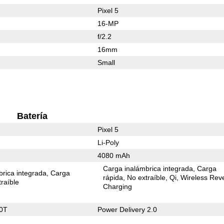
Pixel 5
16-MP
f/2.2
16mm
Small
Batería
Pixel 5
Li-Poly
4080 mAh
Carga inalámbrica integrada
Carga
rica integrada
Carga
rápida
No extraíble
Qi
Wireless Rev
raíble
Charging
0T
Power Delivery 2.0