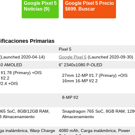
Google Pixel 5
Google Pixel 5 Precio
Noticias (9)
$699. Buscar
ificaciones Primarias
Pixel 5
(Launched 2020-04-14)
Google Pixel 5
(Launched 2020-09-30)
440 AMOLED
6" 2340x1080 P-OLED
f/1.78
(Primary)
+OIS
27mm 12-MP f/1.7
(Primary)
+OIS
f/2.2
16mm 16-MP f/2.2
/2.4 +OIS
8-MP f/2
865 SoC
8GB/12GB RAM
Snapdragon 765 SoC
8GB RAM
12
 Almacenamiento
Almacenamiento
ga inalámbrica, Warp Charge
4080 mAh, Carga inalámbrica, Power