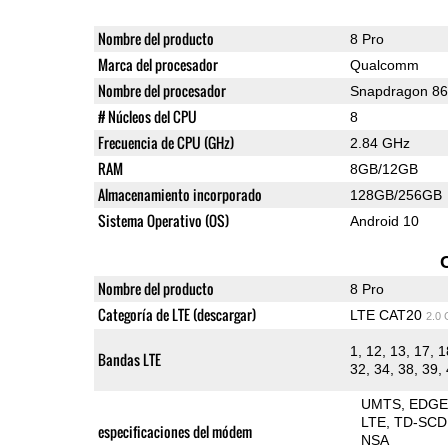
Nombre del producto
8 Pro
Marca del procesador
Qualcomm
Nombre del procesador
Snapdragon 8
# Núcleos del CPU
8
Frecuencia de CPU (GHz)
2.84 GHz
RAM
8GB/12GB
Almacenamiento incorporado
128GB/256GB
Sistema Operativo (OS)
Android 10
Nombre del producto
8 Pro
Categoría de LTE (descargar)
LTE CAT20
2.0
1, 12, 13, 17, 1
Bandas LTE
32, 34, 38, 39, 
UMTS
EDG
LTE
TD-SC
especificaciones del módem
NSA