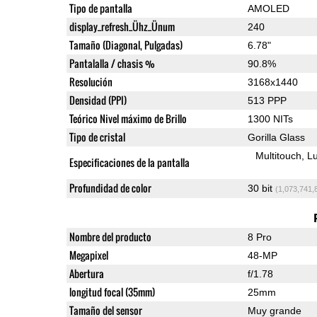
Tipo de pantalla
AMOLED
display_refresh_Ühz_Ünum
240
Tamaño (Diagonal, Pulgadas)
6.78"
Pantalalla / chasis %
90.8%
Resolución
3168x1440
Densidad (PPI)
513 PPP
Teórico Nivel máximo de Brillo
1300 NITs
Tipo de cristal
Gorilla Glass
Multitouch
Lu
Especificaciones de la pantalla
Profundidad de color
30 bit
(1,073,741,
Nombre del producto
8 Pro
Megapixel
48-MP
Abertura
f/1.78
longitud focal (35mm)
25mm
Tamaño del sensor
Muy grande