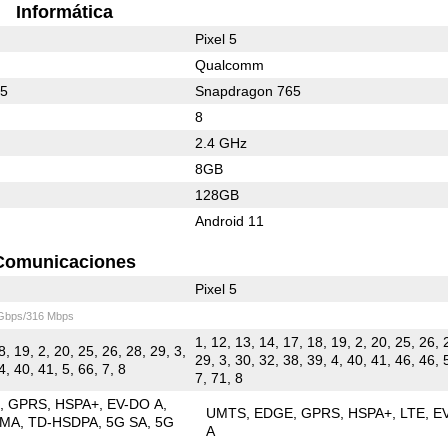
Informática
Pixel 5
Qualcomm
65
Snapdragon 765
8
2.4 GHz
8GB
128GB
Android 11
Comunicaciones
Pixel 5
 Gbps/316 Mbps
1, 12, 13, 14, 17, 18, 19, 2, 20, 25, 26, 
8, 19, 2, 20, 25, 26, 28, 29, 3,
29, 3, 30, 32, 38, 39, 4, 40, 41, 46, 46, 
4, 40, 41, 5, 66, 7, 8
7, 71, 8
E
GPRS
HSPA+
EV-DO A
UMTS
EDGE
GPRS
HSPA+
LTE
E
DMA
TD-HSDPA
5G SA
5G
A