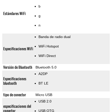
b
Estándares WiFi
g
n
Banda de radio dual
WiFi Hotspot
Especificaciones WiFi
WiFi Direct
Versión de Bluetooth
Bluetooth 5.0
A2DP
Especificaciones
bluetooth
BT LE
tipo de conector
Micro USB
USB 2.0
especificaciones del
conector
USB OTG