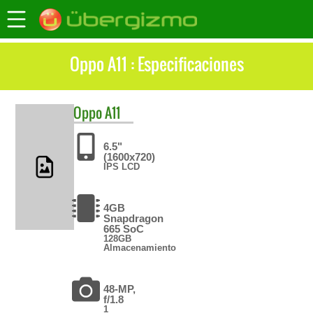
Oppo A11 : Especificaciones
Oppo
A11
6.5"
(1600x720)
IPS LCD
4GB
Snapdragon
665 SoC
128GB
Almacenamiento
48-MP,
f/1.8
1