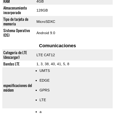
RAM
4GB
Almacenamiento
128GB
incorporado
Tipo de tarjeta de
MicroSDXC
memoria
Sistema Operativo
Android 9.0
(OS)
Comunicaciones
Categoría de LTE
LTE CAT12
(descargar)
Bandas LTE
1, 3, 38, 40, 41, 5, 8
UMTS
EDGE
especificaciones del
módem
GPRS
LTE
a