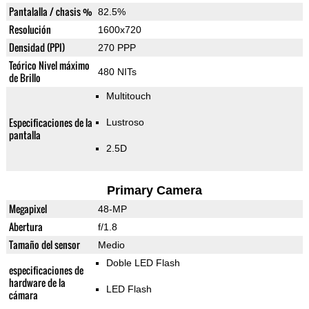
Pantalalla / chasis %
82.5%
Resolución
1600x720
Densidad (PPI)
270 PPP
Teórico Nivel máximo
480 NITs
de Brillo
Multitouch
Especificaciones de la
Lustroso
pantalla
2.5D
Primary Camera
Megapixel
48-MP
Abertura
f/1.8
Tamaño del sensor
Medio
Doble LED Flash
especificaciones de
hardware de la
LED Flash
cámara