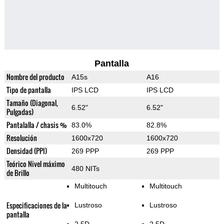
Pantalla
Nombre del producto
A15s
A16
Tipo de pantalla
IPS LCD
IPS LCD
Tamaño (Diagonal,
6.52"
6.52"
Pulgadas)
Pantalalla / chasis %
83.0%
82.8%
Resolución
1600x720
1600x720
Densidad (PPI)
269 PPP
269 PPP
Teórico Nivel máximo
480 NITs
de Brillo
Multitouch
Multitouch
Especificaciones de la
Lustroso
Lustroso
pantalla