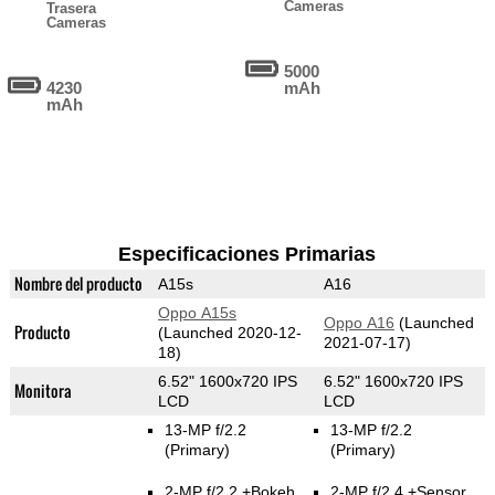
Cameras
Trasera
Cameras
5000
4230
mAh
mAh
Especificaciones Primarias
Nombre del producto
A15s
A16
Oppo A15s
Oppo A16
(Launched
Producto
(Launched 2020-12-
2021-07-17)
18)
6.52" 1600x720 IPS
6.52" 1600x720 IPS
Monitora
LCD
LCD
13-MP f/2.2
13-MP f/2.2
(Primary)
(Primary)
2-MP f/2.2
+Bokeh
2-MP f/2.4
+Sensor