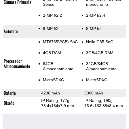
Cámara Primaria
Sensor
monocromo
2-MP f/2.2
2-MP f/2.4
8-MP f/2
8-MP f/2
Autofoto
MT6765V/CB) SoC
Helio G35 SoC
4GB RAM
3GB/4GB RAM
Procesador,
64GB
32GB/64GB
Almacenamiento
Almacenamiento
Almacenamiento
MicroSDXC
MicroSDXC
Bateria
4230 mAh
5000 mAh
IP Rating
, 177g
,
IP Rating
, 190g
,
Diseño
75.4x164x7.9 mm
75.6x163.88x8.4 mm