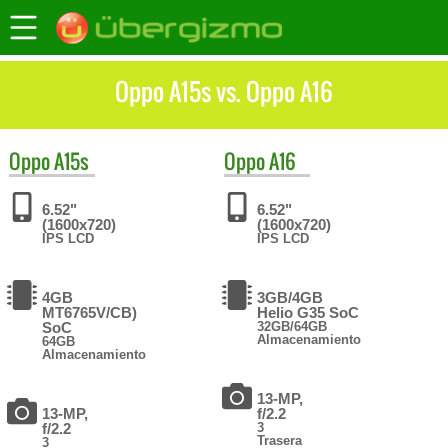
Oppo A15s vs. Oppo A16
Oppo
A15s
Oppo
A16
6.52"
6.52"
(1600x720)
(1600x720)
IPS LCD
IPS LCD
4GB
3GB/4GB
MT6765V/CB)
Helio G35 SoC
SoC
32GB/64GB
Almacenamiento
64GB
Almacenamiento
13-MP,
13-MP,
f/2.2
f/2.2
3
Trasera
3