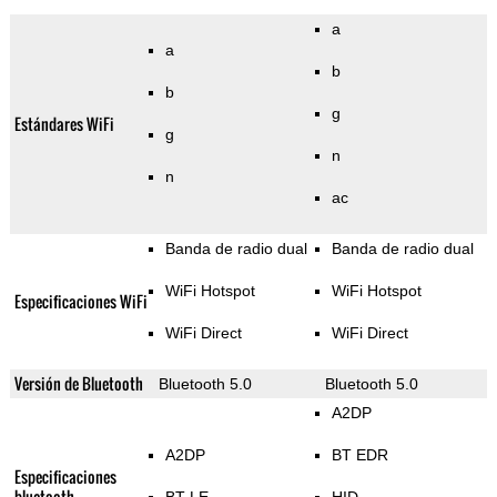
a
a
b
b
g
Estándares WiFi
g
n
n
ac
Banda de radio dual
Banda de radio dual
WiFi Hotspot
WiFi Hotspot
Especificaciones WiFi
WiFi Direct
WiFi Direct
Versión de Bluetooth
Bluetooth 5.0
Bluetooth 5.0
A2DP
A2DP
BT EDR
Especificaciones
bluetooth