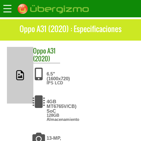
Oppo A31 (2020) : Especificaciones
Oppo
A31
(2020)
6.5"
(1600x720)
IPS LCD
4GB
MT6765V/CB)
SoC
128GB
Almacenamiento
13-MP,