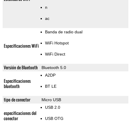
n
ac
Banda de radio dual
WiFi Hotspot
Especificaciones WiFi
WiFi Direct
Versión de Bluetooth
Bluetooth 5.0
A2DP
Especificaciones
bluetooth
BT LE
tipo de conector
Micro USB
USB 2.0
especificaciones del
conector
USB OTG