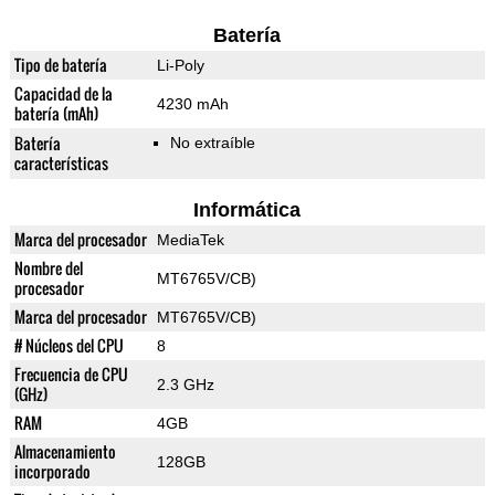
Batería
Tipo de batería
Li-Poly
Capacidad de la
4230 mAh
batería (mAh)
Batería
No extraíble
características
Informática
Marca del procesador
MediaTek
Nombre del
MT6765V/CB)
procesador
Marca del procesador
MT6765V/CB)
# Núcleos del CPU
8
Frecuencia de CPU
2.3 GHz
(GHz)
RAM
4GB
Almacenamiento
128GB
incorporado