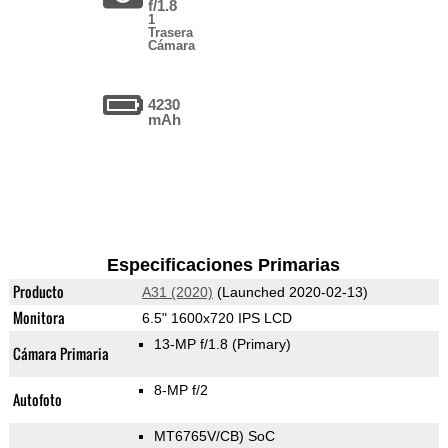
f/1.8
1
Trasera
Cámara
4230
mAh
Especificaciones Primarias
Producto
A31 (2020)
(Launched 2020-02-13)
Monitora
6.5" 1600x720 IPS LCD
13-MP f/1.8
(Primary)
Cámara Primaria
8-MP f/2
Autofoto
MT6765V/CB) SoC