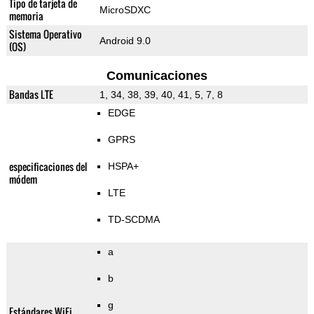
Tipo de tarjeta de
MicroSDXC
memoria
Sistema Operativo
Android 9.0
(OS)
Comunicaciones
Bandas LTE
1, 34, 38, 39, 40, 41, 5, 7, 8
EDGE
GPRS
especificaciones del
HSPA+
módem
LTE
TD-SCDMA
a
b
g
Estándares WiFi