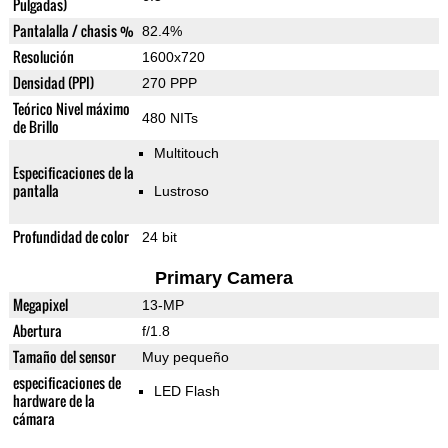
Pulgadas)
Pantalalla / chasis %
82.4%
Resolución
1600x720
Densidad (PPI)
270 PPP
Teórico Nivel máximo
480 NITs
de Brillo
Multitouch
Especificaciones de la
pantalla
Lustroso
Profundidad de color
24 bit
Primary Camera
Megapixel
13-MP
Abertura
f/1.8
Tamaño del sensor
Muy pequeño
especificaciones de
LED Flash
hardware de la
cámara