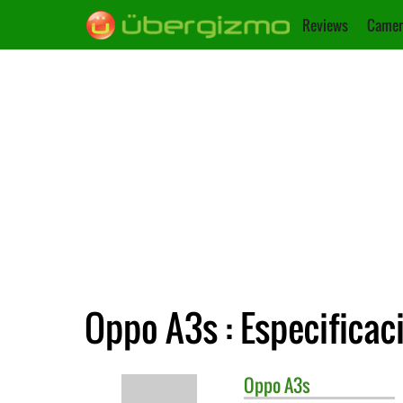
Reviews
Camer
Oppo A3s : Especificac
Oppo
A3s