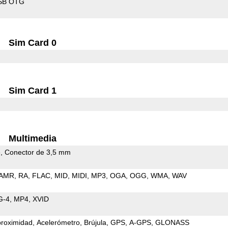
SB OTG
Sim Card 0
Sim Card 1
Multimedia
e
Conector de 3,5 mm
AMR
RA
FLAC
MID
MIDI
MP3
OGA
OGG
WMA
WAV
G-4
MP4
XVID
proximidad
Acelerómetro
Brújula
GPS
A-GPS
GLONASS