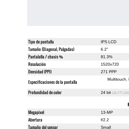
Tipo de pantalla
IPS LCD
Tamaño (Diagonal, Pulgadas)
6.2"
Pantalalla / chasis %
81.3%
Resolución
1520x720
Densidad (PPI)
271 PPP
Multitouch
Especificaciones de la pantalla
Profundidad de color
24 bit
(16,777,216
Megapixel
13-MP
Abertura
f/2.2
Tamaño del sensor
Small