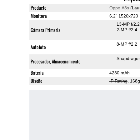
Producto
Oppo A3s
(Lau
Monitora
6.2" 1520x720
13-MP f/2.
Cámara Primaria
2-MP f/2.4
8-MP f/2.2
Autofoto
Snapdrago
Procesador, Almacenamiento
Bateria
4230 mAh
Diseño
IP Rating
, 168