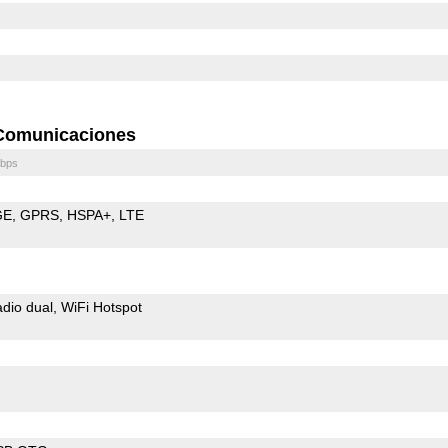
Comunicaciones
bps
GE
GPRS
HSPA+
LTE
dio dual
WiFi Hotspot