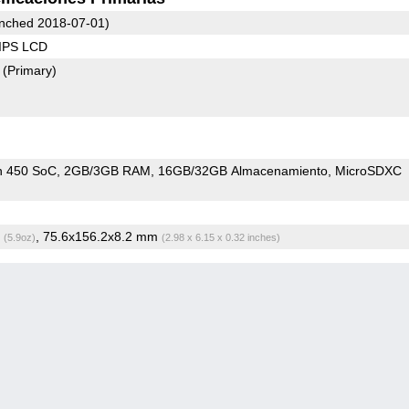
nched 2018-07-01)
 IPS LCD
2
(Primary)
n 450 SoC
2GB/3GB RAM
16GB/32GB Almacenamiento
MicroSDXC
g
, 75.6x156.2x8.2 mm
(5.9oz)
(2.98 x 6.15 x 0.32 inches)