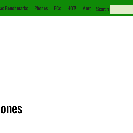
as Benchmarks
Phones
PCs
HOT!
More
Search
iones