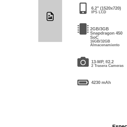
6.2" (1520x720)
IPS LCD
2GB/3GB
Snapdragon 450
SoC
16GB/32GB
Almacenamiento
13-MP, f/2.2
2 Trasera Cameras
4230 mAh
Espec