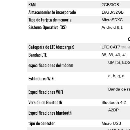
RAM
2GB/3GB
Almacenamiento incorporado
16GB/32GB
Tipo de tarjeta de memoria
MicroSDXC
Sistema Operativo (OS)
Android 8.1
Categoría de LTE (descargar)
LTE CAT7
301 M
Bandas LTE
38, 39, 40, 41
UMTS
ED
especificaciones del módem
a
b
g
n
Estándares WiFi
Banda de ra
Especificaciones WiFi
Versión de Bluetooth
Bluetooth 4.2
A2DP
Especificaciones bluetooth
tipo de conector
Micro USB