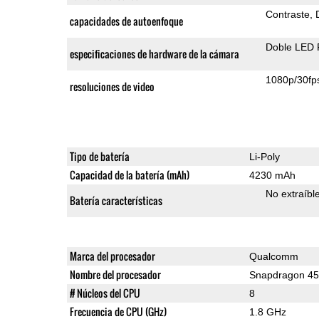
Contraste
capacidades de autoenfoque
Doble LED 
especificaciones de hardware de la cámara
1080p/30fp
resoluciones de video
Tipo de batería
Li-Poly
Capacidad de la batería (mAh)
4230 mAh
No extraíbl
Batería características
Marca del procesador
Qualcomm
Nombre del procesador
Snapdragon 4
# Núcleos del CPU
8
Frecuencia de CPU (GHz)
1.8 GHz