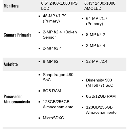
6.5" 2400x1080 IPS
6.43" 2400x1080
Monitora
LCD
AMOLED
48-MP f/1.79
64-MP f/1.7
(Primary)
(Primary)
2-MP f/2.4
+Bokeh
Cámara Primaria
8-MP f/2.2
Sensor
2-MP f/2.4
2-MP f/2.4
8-MP f/2
32-MP f/2.4
Autofoto
Snapdragon 480
SoC
Dimensity 900
(MT6877) SoC
8GB RAM
Procesador,
8GB/12GB RAM
Almacenamiento
128GB/256GB
Almacenamiento
128GB/256GB
Almacenamiento
MicroSDXC