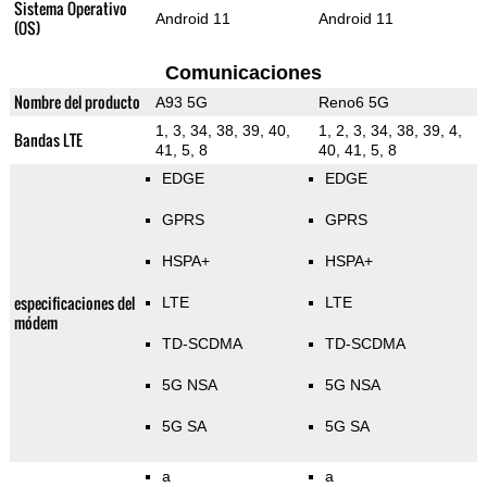
Sistema Operativo
Android 11
Android 11
(OS)
Comunicaciones
Nombre del producto
A93 5G
Reno6 5G
1, 3, 34, 38, 39, 40,
1, 2, 3, 34, 38, 39, 4,
Bandas LTE
41, 5, 8
40, 41, 5, 8
EDGE
EDGE
GPRS
GPRS
HSPA+
HSPA+
especificaciones del
LTE
LTE
módem
TD-SCDMA
TD-SCDMA
5G NSA
5G NSA
5G SA
5G SA
a
a