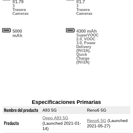
f/1.79
f/1.7
3
3
Trasera
Trasera
Cameras
Cameras
5000
4300 mAh
mAh
SuperVOOC
2.0, VOOC
3.0, Power
Delivery
(9V/2A),
Quick
Charge
(9V/2A)
Especificaciones Primarias
Nombre del producto
A93 5G
Reno6 5G
Oppo A93 5G
Reno6 5G
(Launched
Producto
(Launched 2021-01-
2021-05-27)
14)