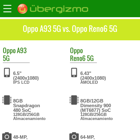
Oppo A93 5G vs. Oppo Reno6 5G
Oppo
A93
Oppo
5G
Reno6 5G
6.5"
6.43"
(2400x1080)
(2400x1080)
IPS LCD
AMOLED
8GB
8GB/12GB
Snapdragon
Dimensity 900
480 SoC
(MT6877) SoC
128GB/256GB
128GB/256GB
Almacenamiento
Almacenamiento
48-MP,
64-MP,