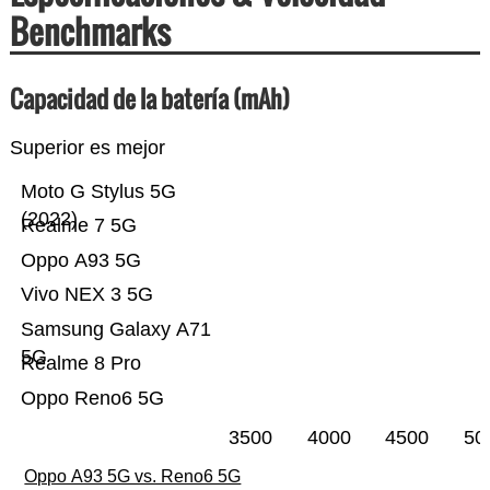
Benchmarks
Capacidad de la batería (mAh)
Superior es mejor
Moto G Stylus 5G
(2022)
Realme 7 5G
Oppo A93 5G
Vivo NEX 3 5G
Samsung Galaxy A71
5G
Realme 8 Pro
Oppo Reno6 5G
3500
4000
4500
50
Oppo A93 5G vs. Reno6 5G