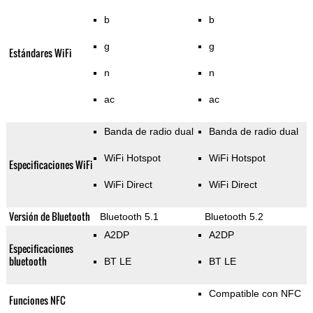
b
b
g
g
Estándares WiFi
n
n
ac
ac
Banda de radio dual
Banda de radio dual
WiFi Hotspot
WiFi Hotspot
Especificaciones WiFi
WiFi Direct
WiFi Direct
Versión de Bluetooth
Bluetooth 5.1
Bluetooth 5.2
A2DP
A2DP
Especificaciones
bluetooth
BT LE
BT LE
Compatible con NFC
Funciones NFC