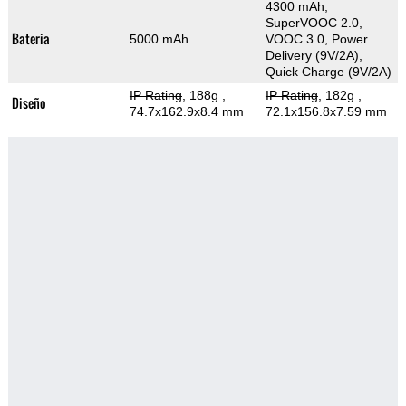
4300 mAh,
SuperVOOC 2.0,
Bateria
5000 mAh
VOOC 3.0, Power
Delivery (9V/2A),
Quick Charge (9V/2A)
IP Rating
, 188g
,
IP Rating
, 182g
,
Diseño
74.7x162.9x8.4 mm
72.1x156.8x7.59 mm