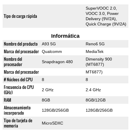
SuperVOOC 2.0,
VOOC 3.0, Power
Tipo de carga rápida
Delivery (9V/2A),
Quick Charge (9V/2A)
Informática
Nombre del producto
A93 5G
Reno6 5G
Marca del procesador
Qualcomm
MediaTek
Nombre del
Dimensity 900
Snapdragon 480
procesador
(MT6877)
Marca del procesador
MT6877)
# Núcleos del CPU
8
8
Frecuencia de CPU
2 GHz
2.4 GHz
(GHz)
RAM
8GB
8GB/12GB
Almacenamiento
128GB/256GB
128GB/256GB
incorporado
Tipo de tarjeta de
MicroSDXC
memoria