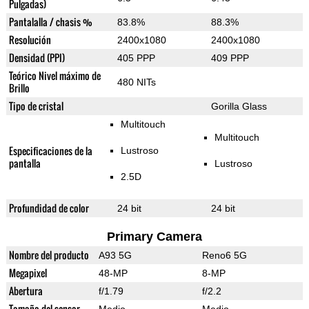
Pulgadas)
Pantalalla / chasis %
83.8%
88.3%
Resolución
2400x1080
2400x1080
Densidad (PPI)
405 PPP
409 PPP
Teórico Nivel máximo de
480 NITs
Brillo
Tipo de cristal
Gorilla Glass
Multitouch
Multitouch
Especificaciones de la
Lustroso
pantalla
Lustroso
2.5D
Profundidad de color
24 bit
24 bit
Primary Camera
Nombre del producto
A93 5G
Reno6 5G
Megapixel
48-MP
8-MP
Abertura
f/1.79
f/2.2
Tamaño del sensor