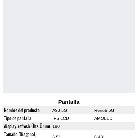
Pantalla
Nombre del producto
A93 5G
Reno6 5G
Tipo de pantalla
IPS LCD
AMOLED
display_refresh_Ühz_Ünum
180
Tamaño (Diagonal,
6.5"
6.43"