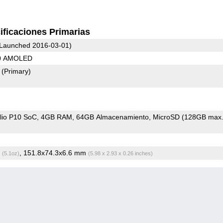
ificaciones Primarias
Launched 2016-03-01)
80 AMOLED
2
(Primary)
io P10 SoC
4GB RAM
64GB Almacenamiento
MicroSD (128GB max.
g
, 151.8x74.3x6.6 mm
(5.1oz)
(5.98 x 2.93 x 0.26 inches)