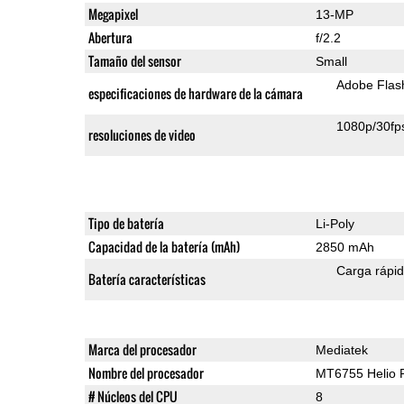
Megapixel
13-MP
Abertura
f/2.2
Tamaño del sensor
Small
Adobe Flas
especificaciones de hardware de la cámara
1080p/30fp
resoluciones de video
Tipo de batería
Li-Poly
Capacidad de la batería (mAh)
2850 mAh
Carga rápi
Batería características
Marca del procesador
Mediatek
Nombre del procesador
MT6755 Helio 
# Núcleos del CPU
8