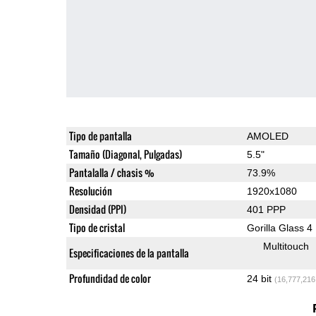
Tipo de pantalla
AMOLED
Tamaño (Diagonal, Pulgadas)
5.5"
Pantalalla / chasis %
73.9%
Resolución
1920x1080
Densidad (PPI)
401 PPP
Tipo de cristal
Gorilla Glass 4
Multitouch
Especificaciones de la pantalla
Profundidad de color
24 bit
(16,777,216