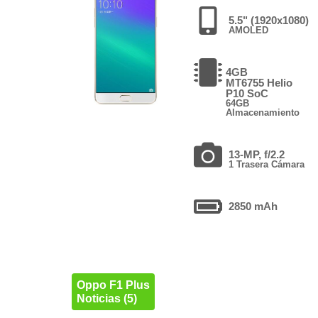
5.5" (1920x1080)
AMOLED
4GB
MT6755 Helio
P10 SoC
64GB
Almacenamiento
13-MP, f/2.2
1 Trasera Cámara
2850 mAh
Oppo F1 Plus
Noticias (5)