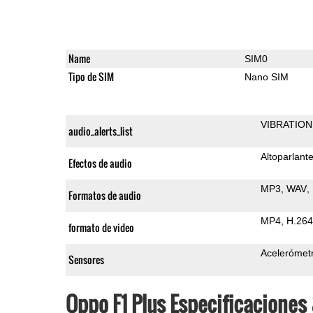
Name
SIM0
Tipo de SIM
Nano SIM
VIBRATION
audio_alerts_list
Altoparlant
Efectos de audio
MP3
WAV
Formatos de audio
MP4
H.264
formato de video
Acelerómet
Sensores
Oppo F1 Plus Especificacione