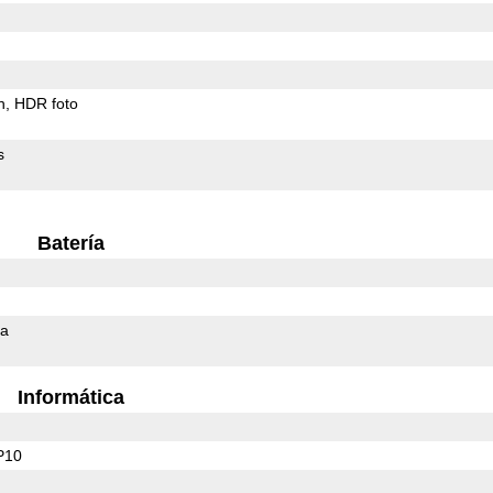
h
HDR foto
s
Batería
da
Informática
P10