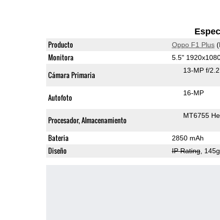
Espec
Producto
Oppo F1 Plus
(
Monitora
5.5" 1920x10
13-MP f/2.
Cámara Primaria
16-MP
Autofoto
MT6755 Hel
Procesador, Almacenamiento
Bateria
2850 mAh
Diseño
IP Rating
, 145