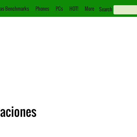
as Benchmarks
Phones
PCs
HOT!
More
Search
caciones