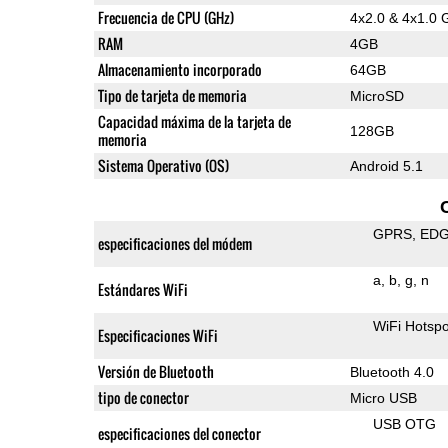
Frecuencia de CPU (GHz)
4x2.0 & 4x1.0 
RAM
4GB
Almacenamiento incorporado
64GB
Tipo de tarjeta de memoria
MicroSD
Capacidad máxima de la tarjeta de
128GB
memoria
Sistema Operativo (OS)
Android 5.1
GPRS
ED
especificaciones del módem
a
b
g
n
Estándares WiFi
WiFi Hotspo
Especificaciones WiFi
Versión de Bluetooth
Bluetooth 4.0
tipo de conector
Micro USB
USB OTG
especificaciones del conector