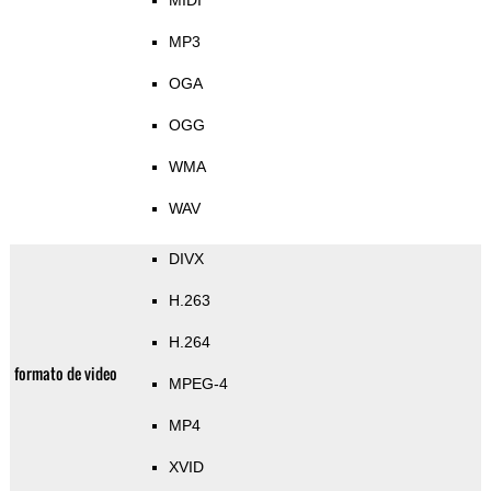
MIDI
MP3
OGA
OGG
WMA
WAV
DIVX
H.263
H.264
formato de video
MPEG-4
MP4
XVID