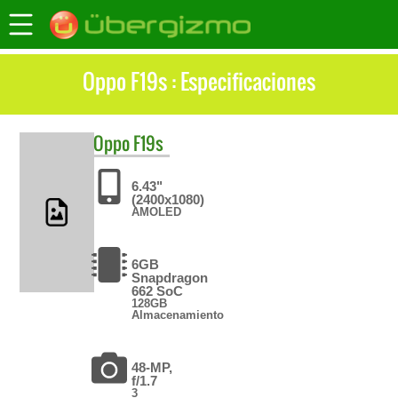
Oppo F19s : Especificaciones
Oppo
F19s
6.43"
(2400x1080)
AMOLED
6GB
Snapdragon
662 SoC
128GB
Almacenamiento
48-MP,
f/1.7
3