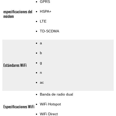
GPRS
especificaciones del
HSPA+
módem
LTE
TD-SCDMA
a
b
g
Estándares WiFi
n
ac
Banda de radio dual
WiFi Hotspot
Especificaciones WiFi
WiFi Direct