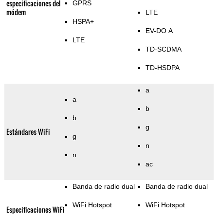
especificaciones del
GPRS
módem
LTE
HSPA+
EV-DO A
LTE
TD-SCDMA
TD-HSDPA
a
a
b
b
g
Estándares WiFi
g
n
n
ac
Banda de radio dual
Banda de radio dual
WiFi Hotspot
WiFi Hotspot
Especificaciones WiFi