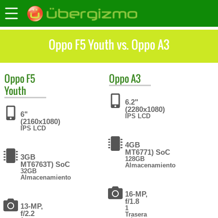
Oppo F5 Youth vs. Oppo A3
Oppo
F5
Oppo
A3
Youth
6.2"
(2280x1080)
6"
IPS LCD
(2160x1080)
IPS LCD
4GB
MT6771) SoC
3GB
128GB
MT6763T) SoC
Almacenamiento
32GB
Almacenamiento
16-MP,
f/1.8
13-MP,
1
f/2.2
Trasera