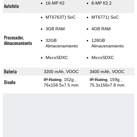
16-MP f/2
8-MP f/2.2
Autofoto
MT6763T) SoC
MT6771) SoC
3GB RAM
4GB RAM
Procesador,
32GB
128GB
Almacenamiento
Almacenamiento
Almacenamiento
MicroSDXC
MicroSDXC
Bateria
3200 mAh, VOOC
3400 mAh, VOOC
IP Rating
, 152g
,
IP Rating
, 159g
,
Diseño
76x156.5x7.5 mm
75.3x156x7.8 mm