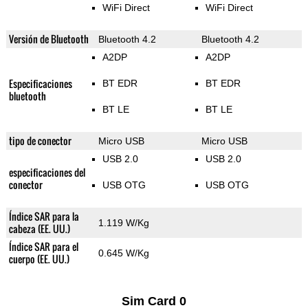
WiFi Direct
WiFi Direct
Versión de Bluetooth
Bluetooth 4.2
Bluetooth 4.2
A2DP
A2DP
Especificaciones
BT EDR
BT EDR
bluetooth
BT LE
BT LE
tipo de conector
Micro USB
Micro USB
USB 2.0
USB 2.0
especificaciones del
conector
USB OTG
USB OTG
Índice SAR para la
1.119 W/Kg
cabeza (EE. UU.)
Índice SAR para el
0.645 W/Kg
cuerpo (EE. UU.)
Sim Card 0