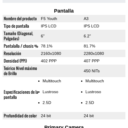
Pantalla
Nombre del producto
F5 Youth
A3
Tipo de pantalla
IPS LCD
IPS LCD
Tamaño (Diagonal,
6"
6.2"
Pulgadas)
Pantalalla / chasis %
78.1%
81.7%
Resolución
2160x1080
2280x1080
Densidad (PPI)
402 PPP
407 PPP
Teórico Nivel máximo
450 NITs
de Brillo
Multitouch
Multitouch
Especificaciones de la
Lustroso
Lustroso
pantalla
2.5D
2.5D
Profundidad de color
24 bit
24 bit
Primary Camera