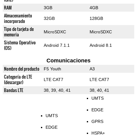
RAM
3GB
4GB
Almacenamiento
32GB
128GB
incorporado
Tipo de tarjeta de
MicroSDXC
MicroSDXC
memoria
Sistema Operativo
Android 7.1.1
Android 8.1
(OS)
Comunicaciones
Nombre del producto
F5 Youth
A3
Categoría de LTE
LTE CAT7
LTE CAT7
(descargar)
Bandas LTE
38, 39, 40, 41
38, 40, 41
UMTS
EDGE
UMTS
GPRS
EDGE
HSPA+