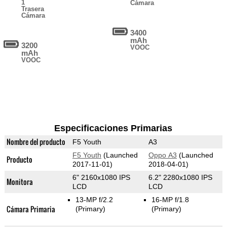
1
Cámara
Trasera
Cámara
3400
mAh
3200
VOOC
mAh
VOOC
Especificaciones Primarias
Nombre del producto
F5 Youth
A3
F5 Youth
(Launched
Oppo A3
(Launched
Producto
2017-11-01)
2018-04-01)
6" 2160x1080 IPS
6.2" 2280x1080 IPS
Monitora
LCD
LCD
13-MP f/2.2
16-MP f/1.8
Cámara Primaria
(Primary)
(Primary)