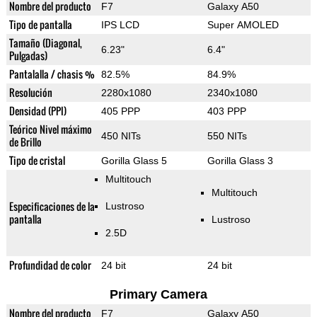
Nombre del producto
F7
Galaxy A50
Tipo de pantalla
IPS LCD
Super AMOLED
Tamaño (Diagonal,
6.23"
6.4"
Pulgadas)
Pantalalla / chasis %
82.5%
84.9%
Resolución
2280x1080
2340x1080
Densidad (PPI)
405 PPP
403 PPP
Teórico Nivel máximo
450 NITs
550 NITs
de Brillo
Tipo de cristal
Gorilla Glass 5
Gorilla Glass 3
Multitouch
Multitouch
Especificaciones de la
Lustroso
pantalla
Lustroso
2.5D
Profundidad de color
24 bit
24 bit
Primary Camera
Nombre del producto
F7
Galaxy A50