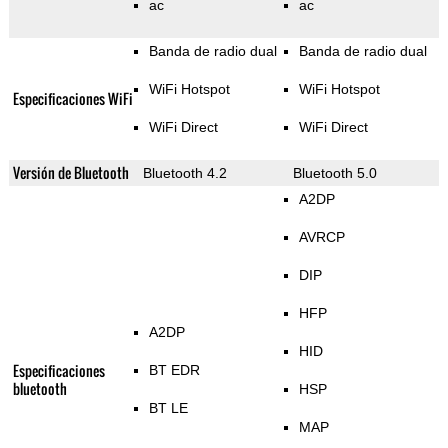
ac
ac
Banda de radio dual
Banda de radio dual
WiFi Hotspot
WiFi Hotspot
Especificaciones WiFi
WiFi Direct
WiFi Direct
Versión de Bluetooth
Bluetooth 4.2
Bluetooth 5.0
A2DP
AVRCP
DIP
HFP
A2DP
HID
Especificaciones
BT EDR
bluetooth
HSP
BT LE
MAP