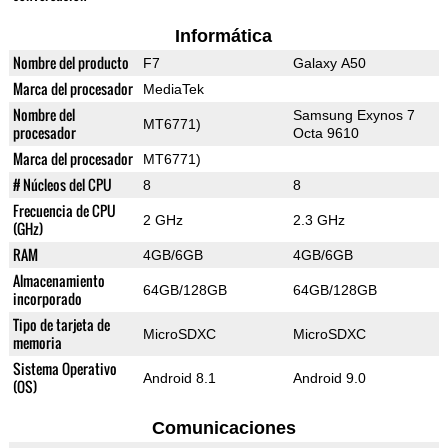
Informática
Nombre del producto
F7
Galaxy A50
Marca del procesador
MediaTek
Nombre del
Samsung Exynos 7
MT6771)
procesador
Octa 9610
Marca del procesador
MT6771)
# Núcleos del CPU
8
8
Frecuencia de CPU
2 GHz
2.3 GHz
(GHz)
RAM
4GB/6GB
4GB/6GB
Almacenamiento
64GB/128GB
64GB/128GB
incorporado
Tipo de tarjeta de
MicroSDXC
MicroSDXC
memoria
Sistema Operativo
Android 8.1
Android 9.0
(OS)
Comunicaciones