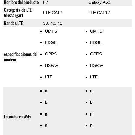
Nombre del producto
F7
Galaxy A50
Categoría de LTE
LTE CAT7
LTE CAT12
(descargar)
Bandas LTE
38, 40, 41
UMTS
UMTS
EDGE
EDGE
especificaciones del
GPRS
GPRS
módem
HSPA+
HSPA+
LTE
LTE
a
a
b
b
g
g
Estándares WiFi
n
n