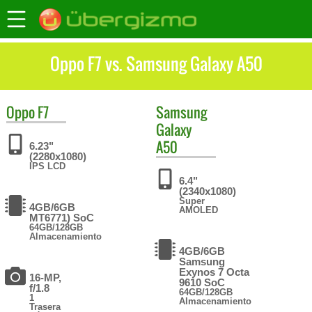
Oppo F7 vs. Samsung Galaxy A50
Oppo
F7
Samsung
Galaxy
A50
6.23"
(2280x1080)
IPS LCD
6.4"
(2340x1080)
Super
4GB/6GB
AMOLED
MT6771) SoC
64GB/128GB
Almacenamiento
4GB/6GB
Samsung
Exynos 7 Octa
16-MP,
9610 SoC
f/1.8
64GB/128GB
1
Almacenamiento
Trasera