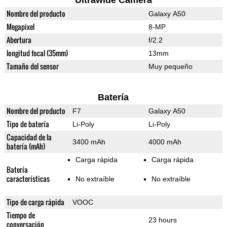
Ultrawide Camera
Nombre del producto
Galaxy A50
Megapixel
8-MP
Abertura
f/2.2
longitud focal (35mm)
13mm
Tamaño del sensor
Muy pequeño
Batería
Nombre del producto
F7
Galaxy A50
Tipo de batería
Li-Poly
Li-Poly
Capacidad de la
3400 mAh
4000 mAh
batería (mAh)
Carga rápida
Carga rápida
Batería
características
No extraíble
No extraíble
Tipo de carga rápida
VOOC
Tiempo de
23 hours
conversación