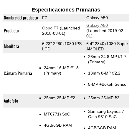
Especificaciones Primarias
Nombre del producto
F7
Galaxy A50
Galaxy A50
Oppo F7
(Launched
Producto
(Launched 2019-02-
2018-03-01)
01)
6.23" 2280x1080 IPS
6.4" 2340x1080 Super
Monitora
LCD
AMOLED
26mm 24.8-MP f/1.7
(Primary)
24mm 16-MP f/1.8
Cámara Primaria
(Primary)
13mm 8-MP f/2.2
5-MP
+Bokeh Sensor
25mm 25-MP f/2
25mm 25-MP f/2
Autofoto
Samsung Exynos 7
MT6771) SoC
Octa 9610 SoC
4GB/6GB RAM
4GB/6GB RAM