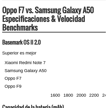
Oppo F7 vs. Samsung Galaxy A50
Especificaciones & Velocidad
Benchmarks
Basemark OS II 2.0
Superior es mejor
Xiaomi Redmi Note 7
Samsung Galaxy A50
Oppo F7
Oppo F9
1600
1800
2000
2200
24
Capacidad de la batería (mAh)