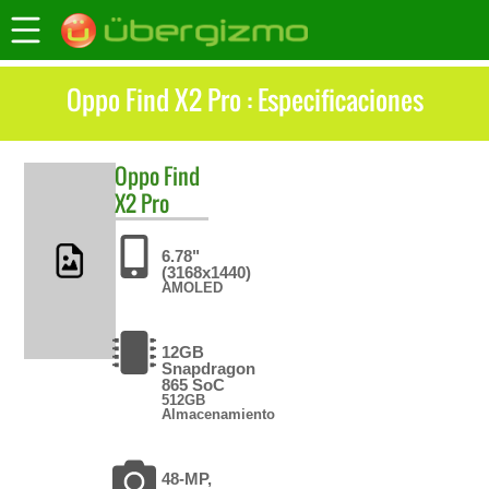
Oppo Find X2 Pro : Especificaciones
Oppo
Find
X2 Pro
6.78"
(3168x1440)
AMOLED
12GB
Snapdragon
865 SoC
512GB
Almacenamiento
48-MP,