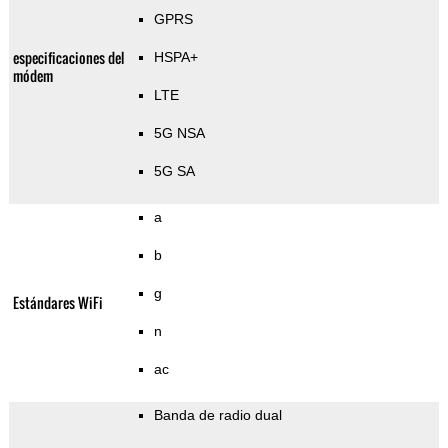
GPRS
especificaciones del
HSPA+
módem
LTE
5G NSA
5G SA
a
b
g
Estándares WiFi
n
ac
Banda de radio dual