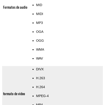
MID
Formatos de audio
MIDI
MP3
OGA
OGG
WMA
WAV
DIVX
H.263
H.264
formato de video
MPEG-4
MP4