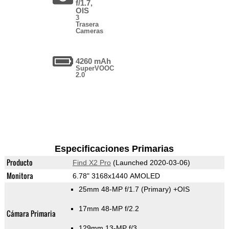
f/1.7,
OIS
3
Trasera
Cameras
4260 mAh
SuperVOOC
2.0
Especificaciones Primarias
Producto
Find X2 Pro
(Launched 2020-03-06)
Monitora
6.78" 3168x1440 AMOLED
25mm 48-MP f/1.7
(Primary)
+OIS
17mm 48-MP f/2.2
Cámara Primaria
129mm 13-MP f/3