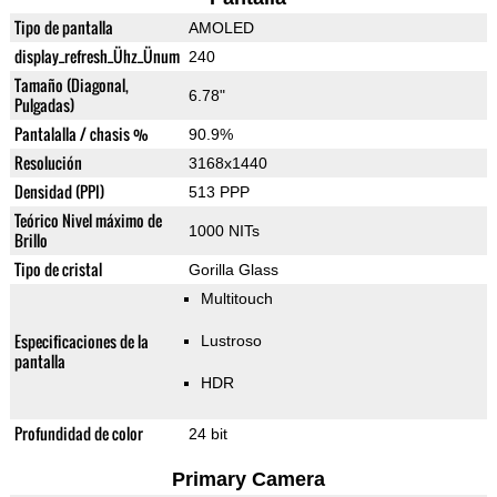
Tipo de pantalla
AMOLED
display_refresh_Ühz_Ünum
240
Tamaño (Diagonal,
6.78"
Pulgadas)
Pantalalla / chasis %
90.9%
Resolución
3168x1440
Densidad (PPI)
513 PPP
Teórico Nivel máximo de
1000 NITs
Brillo
Tipo de cristal
Gorilla Glass
Multitouch
Especificaciones de la
Lustroso
pantalla
HDR
Profundidad de color
24 bit
Primary Camera