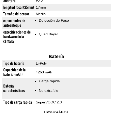
Abertura
f/2.2
longitud focal (35mm)
17mm
Tamaño del sensor
Medio
capacidades de
Detección de Fase
autoenfoque
especificaciones de
Quad Bayer
hardware de la
cámara
Batería
Tipo de batería
Li-Poly
Capacidad de la
4260 mAh
batería (mAh)
Carga rápida
Batería
características
No extraíble
Tipo de carga rápida
SuperVOOC 2.0
Informática