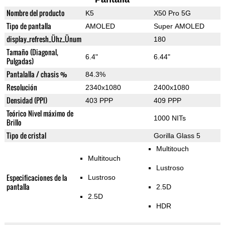
Nombre del producto
K5
X50 Pro 5G
Tipo de pantalla
AMOLED
Super AMOLED
display_refresh_Ühz_Ünum
180
Tamaño (Diagonal,
6.4"
6.44"
Pulgadas)
Pantalalla / chasis %
84.3%
Resolución
2340x1080
2400x1080
Densidad (PPI)
403 PPP
409 PPP
Teórico Nivel máximo de
1000 NITs
Brillo
Tipo de cristal
Gorilla Glass 5
Multitouch
Multitouch
Lustroso
Especificaciones de la
Lustroso
pantalla
2.5D
2.5D
HDR