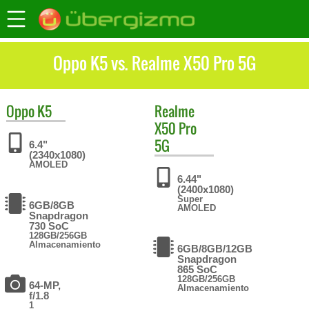
Oppo K5 vs. Realme X50 Pro 5G
Oppo
K5
Realme
X50 Pro
5G
6.4"
(2340x1080)
AMOLED
6.44"
(2400x1080)
Super
6GB/8GB
AMOLED
Snapdragon
730 SoC
128GB/256GB
Almacenamiento
6GB/8GB/12GB
Snapdragon
865 SoC
128GB/256GB
64-MP,
Almacenamiento
f/1.8
1