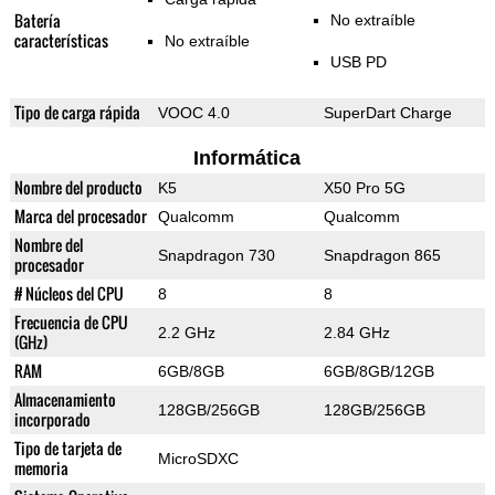
Batería
No extraíble
características
No extraíble
USB PD
Tipo de carga rápida
VOOC 4.0
SuperDart Charge
Informática
Nombre del producto
K5
X50 Pro 5G
Marca del procesador
Qualcomm
Qualcomm
Nombre del
Snapdragon 730
Snapdragon 865
procesador
# Núcleos del CPU
8
8
Frecuencia de CPU
2.2 GHz
2.84 GHz
(GHz)
RAM
6GB/8GB
6GB/8GB/12GB
Almacenamiento
128GB/256GB
128GB/256GB
incorporado
Tipo de tarjeta de
MicroSDXC
memoria