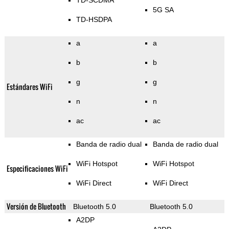
TD-SCDMA
5G SA
TD-HSDPA
a
a
b
b
g
g
Estándares WiFi
n
n
ac
ac
Banda de radio dual
Banda de radio dual
WiFi Hotspot
WiFi Hotspot
Especificaciones WiFi
WiFi Direct
WiFi Direct
Versión de Bluetooth
Bluetooth 5.0
Bluetooth 5.0
A2DP