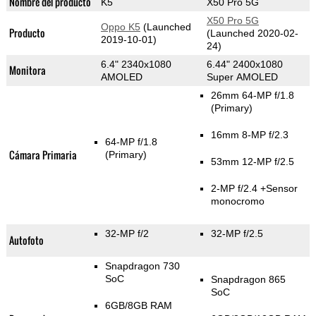
Nombre del producto
K5
X50 Pro 5G
X50 Pro 5G
Oppo K5
(Launched
Producto
(Launched 2020-02-
2019-10-01)
24)
6.4" 2340x1080
6.44" 2400x1080
Monitora
AMOLED
Super AMOLED
26mm 64-MP f/1.8
(Primary)
16mm 8-MP f/2.3
64-MP f/1.8
Cámara Primaria
(Primary)
53mm 12-MP f/2.5
2-MP f/2.4
+Sensor
monocromo
32-MP f/2
32-MP f/2.5
Autofoto
Snapdragon 730
SoC
Snapdragon 865
SoC
6GB/8GB RAM