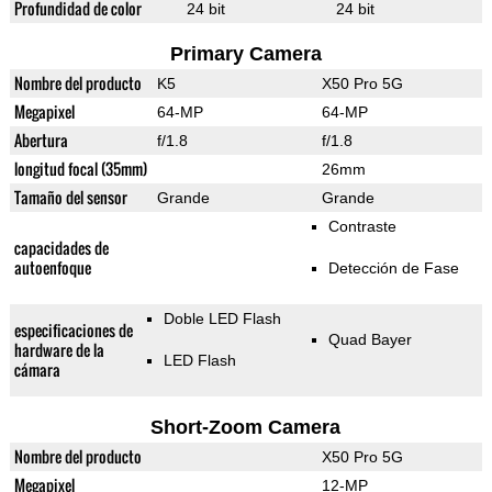
Profundidad de color
24 bit
24 bit
Primary Camera
Nombre del producto
K5
X50 Pro 5G
Megapixel
64-MP
64-MP
Abertura
f/1.8
f/1.8
longitud focal (35mm)
26mm
Tamaño del sensor
Grande
Grande
Contraste
capacidades de
autoenfoque
Detección de Fase
Doble LED Flash
especificaciones de
Quad Bayer
hardware de la
LED Flash
cámara
Short-Zoom Camera
Nombre del producto
X50 Pro 5G
Megapixel
12-MP