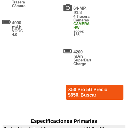
Trasera
Cámara
64-MP,
f/1.8
4 Trasera
Cameras
4000
CAMERA
mAh
HW
VOOC
score:
4.0
135
4200
mAh
SuperDart
Charge
X50 Pro 5G Precio
$650. Buscar
Especificaciones Primarias