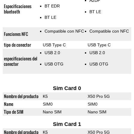
A2DP
Especificaciones
BT EDR
bluetooth
BT LE
BT LE
Compatible con NFC
Compatible con NFC
Funciones NFC
tipo de conector
USB Type C
USB Type C
USB 2.0
USB 2.0
especificaciones del
conector
USB OTG
USB OTG
Sim Card 0
Nombre del producto
K5
X50 Pro 5G
Name
SIM0
SIM0
Tipo de SIM
Nano SIM
Nano SIM
Sim Card 1
Nombre del producto
K5
X50 Pro 5G