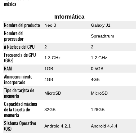
música
Informática
Nombre del producto
Neo 3
Galaxy J1
Nombre del
Spreadtrum
procesador
# Núcleos del CPU
2
2
Frecuencia de CPU
1.3 GHz
1.2 GHz
(GHz)
RAM
1GB
0.5GB
Almacenamiento
4GB
4GB
incorporado
Tipo de tarjeta de
MicroSD
MicroSD
memoria
Capacidad máxima
de la tarjeta de
32GB
128GB
memoria
Sistema Operativo
Android 4.2.1
Android 4.4.4
(OS)