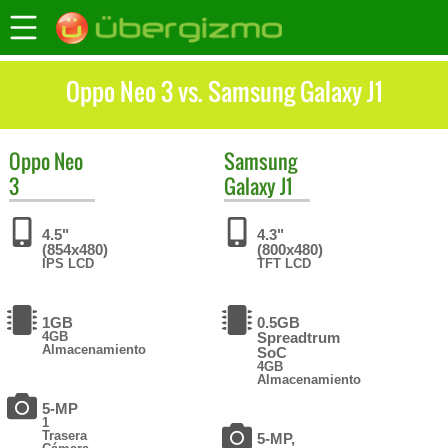
Oppo Neo 3 vs. Samsung Galaxy J1
Oppo
Neo
Samsung
3
Galaxy J1
4.5"
4.3"
(854x480)
(800x480)
IPS LCD
TFT LCD
1GB
0.5GB
4GB
Spreadtrum
Almacenamiento
SoC
4GB
Almacenamiento
5-MP
1
Trasera
5-MP,