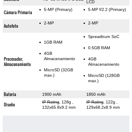
LCD
5-MP
(Primary)
5-MP f/2.2
(Primary)
Cámara Primaria
2-MP
2-MP
Autofoto
Spreadtrum SoC
1GB RAM
0.5GB RAM
4GB
Procesador,
Almacenamiento
4GB
Almacenamiento
Almacenamiento
MicroSD (32GB
max.)
MicroSD (128GB
max.)
Bateria
1900 mAh
1850 mAh
IP Rating
, 128g
,
IP Rating
, 122g
,
Diseño
132x65.8x9.2 mm
129x68.2x8.9 mm