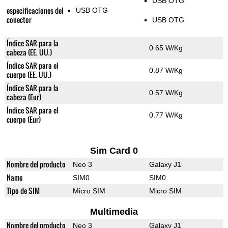
USB OTG
especificaciones del
USB OTG
conector
USB OTG
Índice SAR para la
0.65 W/Kg
cabeza (EE. UU.)
Índice SAR para el
0.87 W/Kg
cuerpo (EE. UU.)
Índice SAR para la
0.57 W/Kg
cabeza (Eur)
Índice SAR para el
0.77 W/Kg
cuerpo (Eur)
Sim Card 0
Nombre del producto
Neo 3
Galaxy J1
Name
SIM0
SIM0
Tipo de SIM
Micro SIM
Micro SIM
Multimedia
Nombre del producto
Neo 3
Galaxy J1