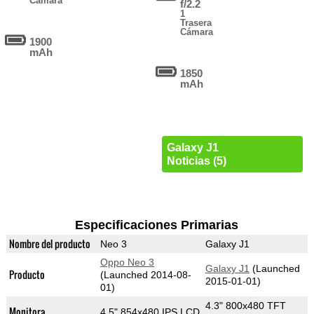
Cámara
f/2.2
1
Trasera
Cámara
1900
mAh
1850
mAh
Galaxy J1
Noticias (5)
Especificaciones Primarias
Nombre del producto
Neo 3
Galaxy J1
Oppo Neo 3
Galaxy J1
(Launched
Producto
(Launched 2014-08-
2015-01-01)
01)
4.3" 800x480 TFT
Monitora
4.5" 854x480 IPS LCD