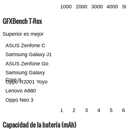
1000
2000
3000
4000
50
GFXBench T-Rex
Superior es mejor
ASUS Zenfone C
Samsung Galaxy J1
ASUS Zenfone Go
Samsung Galaxy
Core II
Oppo R2001 Yoyo
Lenovo A880
Oppo Neo 3
1
2
3
4
5
6
Capacidad de la batería (mAh)