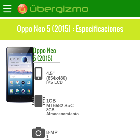
Oppo Neo 5 (2015) : Especificaciones
Oppo
Neo
5 (2015)
4.5"
(854x480)
IPS LCD
1GB
MT6582 SoC
8GB
Almacenamiento
8-MP
1