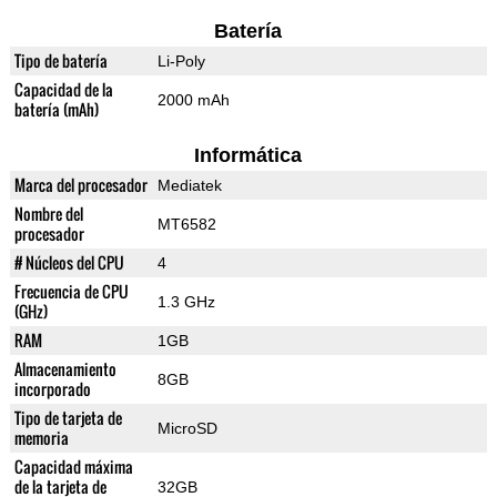
Batería
Tipo de batería
Li-Poly
Capacidad de la
2000 mAh
batería (mAh)
Informática
Marca del procesador
Mediatek
Nombre del
MT6582
procesador
# Núcleos del CPU
4
Frecuencia de CPU
1.3 GHz
(GHz)
RAM
1GB
Almacenamiento
8GB
incorporado
Tipo de tarjeta de
MicroSD
memoria
Capacidad máxima
de la tarjeta de
32GB