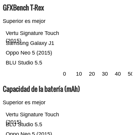
GFXBench T-Rex
Superior es mejor
Vertu Signature Touch
(2015)
Samsung Galaxy J1
Oppo Neo 5 (2015)
BLU Studio 5.5
0
10
20
30
40
50
Capacidad de la batería (mAh)
Superior es mejor
Vertu Signature Touch
(2015)
BLU Studio 5.5
Oppo Neo 5 (2015)