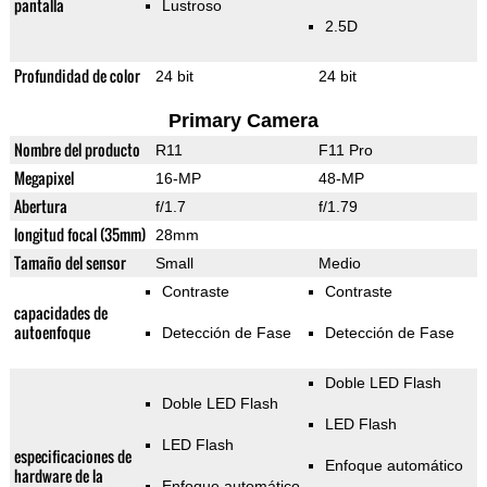
pantalla
Lustroso
2.5D
Profundidad de color
24 bit
24 bit
Primary Camera
Nombre del producto
R11
F11 Pro
Megapixel
16-MP
48-MP
Abertura
f/1.7
f/1.79
longitud focal (35mm)
28mm
Tamaño del sensor
Small
Medio
Contraste
Contraste
capacidades de
autoenfoque
Detección de Fase
Detección de Fase
Doble LED Flash
Doble LED Flash
LED Flash
LED Flash
especificaciones de
Enfoque automático
hardware de la
Enfoque automático