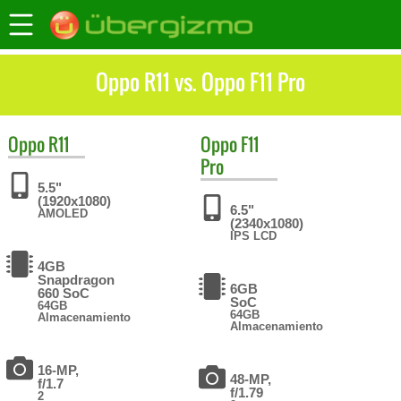
Oppo R11 vs. Oppo F11 Pro
Oppo
R11
Oppo
F11
Pro
5.5"
(1920x1080)
6.5"
AMOLED
(2340x1080)
IPS LCD
4GB
Snapdragon
6GB
660 SoC
SoC
64GB
64GB
Almacenamiento
Almacenamiento
16-MP,
48-MP,
f/1.7
f/1.79
2