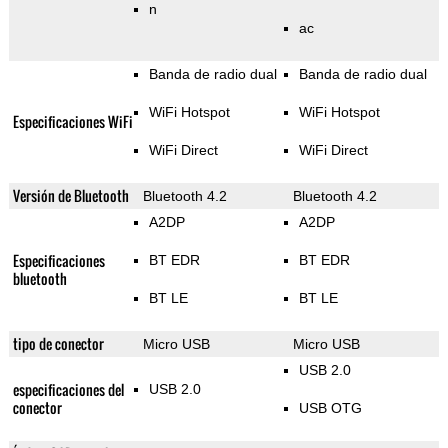
n
ac
Banda de radio dual
Banda de radio dual
WiFi Hotspot
WiFi Hotspot
Especificaciones WiFi
WiFi Direct
WiFi Direct
Versión de Bluetooth
Bluetooth 4.2
Bluetooth 4.2
A2DP
A2DP
Especificaciones
BT EDR
BT EDR
bluetooth
BT LE
BT LE
tipo de conector
Micro USB
Micro USB
USB 2.0
especificaciones del
USB 2.0
conector
USB OTG