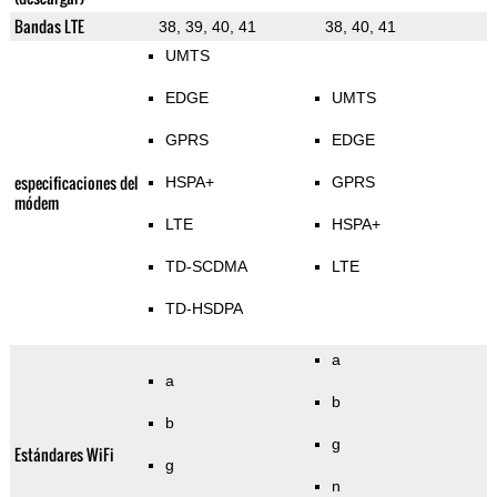
Bandas LTE
38, 39, 40, 41
38, 40, 41
UMTS
EDGE
UMTS
GPRS
EDGE
especificaciones del
HSPA+
GPRS
módem
LTE
HSPA+
TD-SCDMA
LTE
TD-HSDPA
a
a
b
b
g
Estándares WiFi
g
n