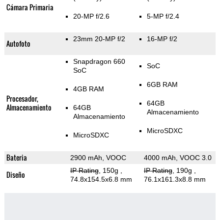
Cámara Primaria
20-MP f/2.6
5-MP f/2.4
23mm 20-MP f/2
16-MP f/2
Autofoto
Snapdragon 660
SoC
SoC
6GB RAM
4GB RAM
Procesador,
64GB
Almacenamiento
64GB
Almacenamiento
Almacenamiento
MicroSDXC
MicroSDXC
Bateria
2900 mAh, VOOC
4000 mAh, VOOC 3.0
IP Rating
, 150g
,
IP Rating
, 190g
,
Diseño
74.8x154.5x6.8 mm
76.1x161.3x8.8 mm