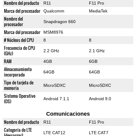
Nombre del producto
R11
F11 Pro
Marca del procesador
Qualcomm
MediaTek
Nombre del
Snapdragon 660
procesador
Marca del procesador
MSM8976
# Núcleos del CPU
8
8
Frecuencia de CPU
2.2 GHz
2.1 GHz
(GHz)
RAM
4GB
6GB
Almacenamiento
64GB
64GB
incorporado
Tipo de tarjeta de
MicroSDXC
MicroSDXC
memoria
Sistema Operativo
Android 7.1.1
Android 9.0
(OS)
Comunicaciones
Nombre del producto
R11
F11 Pro
Categoría de LTE
LTE CAT12
LTE CAT7
(descargar)