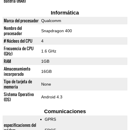
batería (mAh)
Informática
Marca del procesador
Qualcomm
Nombre del
Snapdragon 400
procesador
# Núcleos del CPU
4
Frecuencia de CPU
1.6 GHz
(GHz)
RAM
1GB
Almacenamiento
16GB
incorporado
Tipo de tarjeta de
None
memoria
Sistema Operativo
Android 4.3
(OS)
Comunicaciones
GPRS
especificaciones del