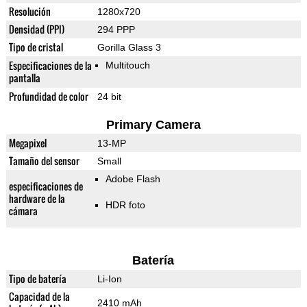
Resolución
1280x720
Densidad (PPI)
294 PPP
Tipo de cristal
Gorilla Glass 3
Especificaciones de la
Multitouch
pantalla
Profundidad de color
24 bit
Primary Camera
Megapixel
13-MP
Tamaño del sensor
Small
Adobe Flash
especificaciones de
hardware de la
HDR foto
cámara
Batería
Tipo de batería
Li-Ion
Capacidad de la
2410 mAh