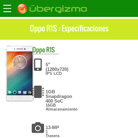
Oppo R1S : Especificaciones
Oppo
R1S
5"
(1280x720)
IPS LCD
1GB
Snapdragon
400 SoC
16GB
Almacenamiento
13-MP
1
Trasera