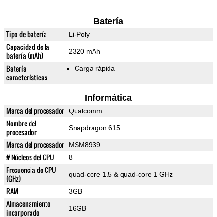
Batería
Tipo de batería
Li-Poly
Capacidad de la
2320 mAh
batería (mAh)
Batería
Carga rápida
características
Informática
Marca del procesador
Qualcomm
Nombre del
Snapdragon 615
procesador
Marca del procesador
MSM8939
# Núcleos del CPU
8
Frecuencia de CPU
quad-core 1.5 & quad-core 1 GHz
(GHz)
RAM
3GB
Almacenamiento
16GB
incorporado