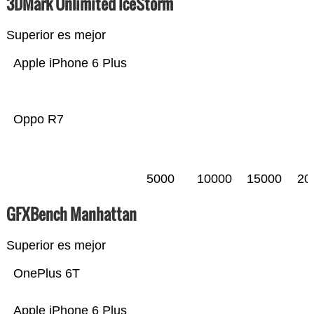
3DMark Unlimited IceStorm
Superior es mejor
Apple iPhone 6 Plus
Oppo R7
5000
10000
15000
20
GFXBench Manhattan
Superior es mejor
OnePlus 6T
Apple iPhone 6 Plus