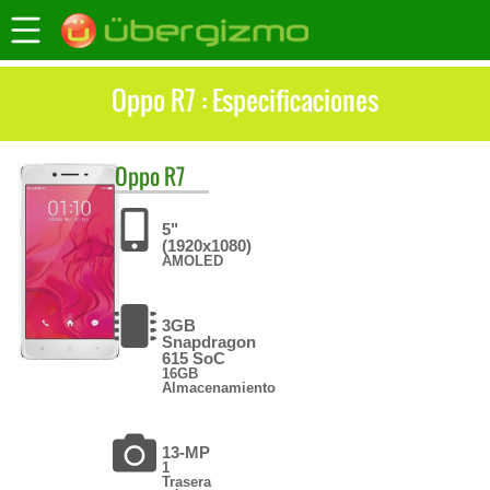
Oppo R7 : Especificaciones
Oppo
R7
5"
(1920x1080)
AMOLED
3GB
Snapdragon
615 SoC
16GB
Almacenamiento
13-MP
1
Trasera