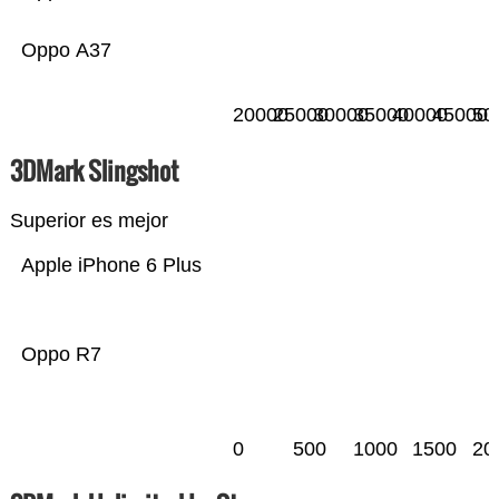
Oppo A37
20000
25000
30000
35000
40000
45000
50
3DMark Slingshot
Superior es mejor
Apple iPhone 6 Plus
Oppo R7
0
500
1000
1500
20