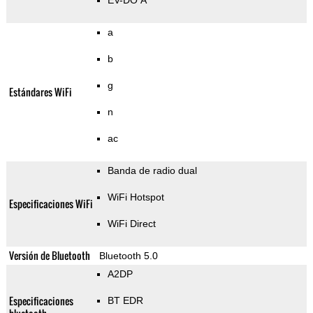
EV-DO A
a
b
g
Estándares WiFi
n
ac
Banda de radio dual
WiFi Hotspot
Especificaciones WiFi
WiFi Direct
Versión de Bluetooth
Bluetooth 5.0
A2DP
Especificaciones
BT EDR