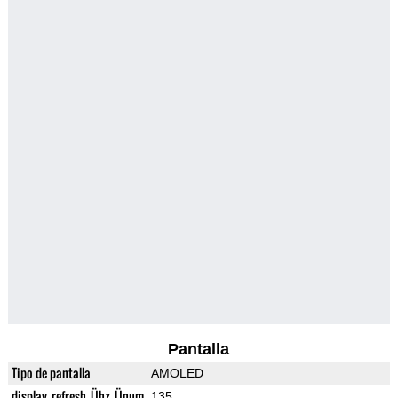
Pantalla
Tipo de pantalla
AMOLED
display_refresh_Ühz_Ünum
135