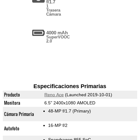
f/1.7
1
Trasera
Cámara
4000 mAh
SuperVOOC
2.0
Especificaciones Primarias
Producto
Reno Ace
(Launched 2019-10-01)
Monitora
6.5" 2400x1080 AMOLED
48-MP f/1.7
(Primary)
Cámara Primaria
16-MP f/2
Autofoto
Snapdragon 855 SoC