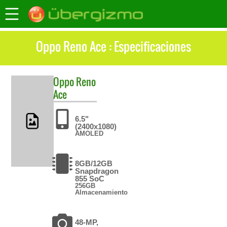
Oppo Reno Ace : Especificaciones
Oppo
Reno
Ace
6.5"
(2400x1080)
AMOLED
8GB/12GB
Snapdragon
855 SoC
256GB
Almacenamiento
48-MP,