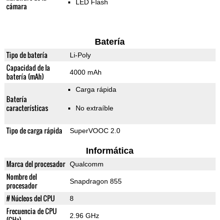
LED Flash
cámara
Batería
Tipo de batería
Li-Poly
Capacidad de la
4000 mAh
batería (mAh)
Carga rápida
Batería
características
No extraíble
Tipo de carga rápida
SuperVOOC 2.0
Informática
Marca del procesador
Qualcomm
Nombre del
Snapdragon 855
procesador
# Núcleos del CPU
8
Frecuencia de CPU
2.96 GHz
(GHz)