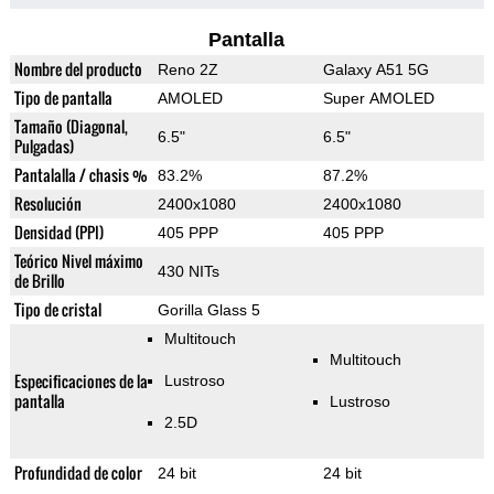
Pantalla
Nombre del producto
Reno 2Z
Galaxy A51 5G
Tipo de pantalla
AMOLED
Super AMOLED
Tamaño (Diagonal,
6.5"
6.5"
Pulgadas)
Pantalalla / chasis %
83.2%
87.2%
Resolución
2400x1080
2400x1080
Densidad (PPI)
405 PPP
405 PPP
Teórico Nivel máximo
430 NITs
de Brillo
Tipo de cristal
Gorilla Glass 5
Multitouch
Multitouch
Especificaciones de la
Lustroso
pantalla
Lustroso
2.5D
Profundidad de color
24 bit
24 bit