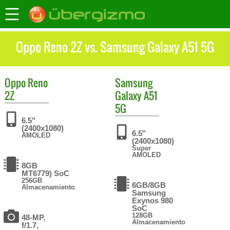
Oppo Reno 2Z vs. Samsung Galaxy A51 5G
Oppo
Reno
Samsung
2Z
Galaxy A51
5G
6.5"
(2400x1080)
6.5"
AMOLED
(2400x1080)
Super
AMOLED
8GB
MT6779) SoC
256GB
6GB/8GB
Almacenamiento
Samsung
Exynos 980
SoC
128GB
48-MP,
Almacenamiento
f/1.7,