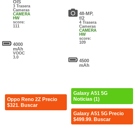
OIS
3 Trasera
Cameras
48-MP,
CAMERA
f/2
HW
score:
4 Trasera
111
Cameras
CAMERA
HW
score:
109
4000
mAh
VOOC
3.0
4500
mAh
Galaxy A51 5G
Noticias (1)
Oppo Reno 2Z Precio
$321. Buscar
Galaxy A51 5G Precio
$499.99. Buscar