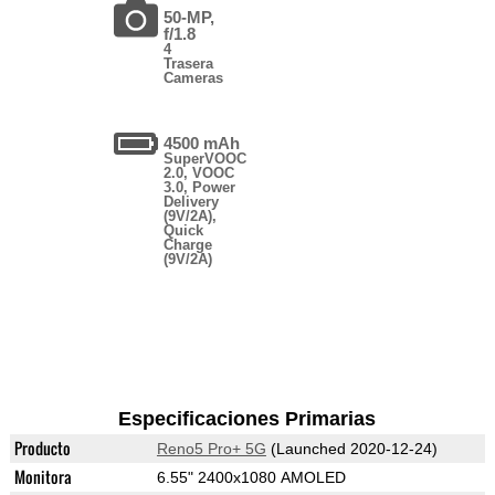
50-MP,
f/1.8
4
Trasera
Cameras
4500 mAh
SuperVOOC
2.0, VOOC
3.0, Power
Delivery
(9V/2A),
Quick
Charge
(9V/2A)
Especificaciones Primarias
Producto
Reno5 Pro+ 5G
(Launched 2020-12-24)
Monitora
6.55" 2400x1080 AMOLED