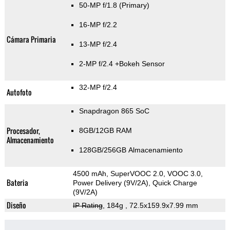
50-MP f/1.8
(Primary)
16-MP f/2.2
Cámara Primaria
13-MP f/2.4
2-MP f/2.4
+Bokeh Sensor
32-MP f/2.4
Autofoto
Snapdragon 865 SoC
Procesador,
8GB/12GB RAM
Almacenamiento
128GB/256GB Almacenamiento
4500 mAh, SuperVOOC 2.0, VOOC 3.0,
Bateria
Power Delivery (9V/2A), Quick Charge
(9V/2A)
Diseño
IP Rating
, 184g
, 72.5x159.9x7.99 mm