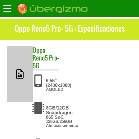
Oppo Reno5 Pro+ 5G : Especificaciones
Oppo
Reno5 Pro+
5G
6.55"
(2400x1080)
AMOLED
8GB/12GB
Snapdragon
865 SoC
128GB/256GB
Almacenamiento