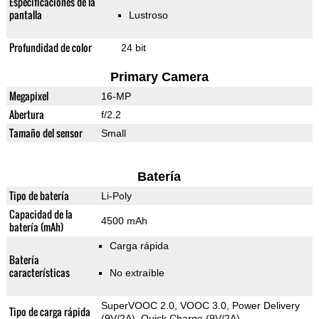
Especificaciones de la
pantalla
Lustroso
Profundidad de color
24 bit
Primary Camera
Megapixel
16-MP
Abertura
f/2.2
Tamaño del sensor
Small
Batería
Tipo de batería
Li-Poly
Capacidad de la
4500 mAh
batería (mAh)
Carga rápida
Batería
características
No extraíble
SuperVOOC 2.0, VOOC 3.0, Power Delivery
Tipo de carga rápida
(9V/2A), Quick Charge (9V/2A)