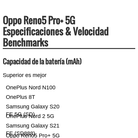
Oppo Reno5 Pro+ 5G
Especificaciones & Velocidad
Benchmarks
Capacidad de la batería (mAh)
Superior es mejor
OnePlus Nord N100
OnePlus 8T
Samsung Galaxy S20
FE 5G (SD)
OnePlus Nord 2 5G
Samsung Galaxy S21
FE (SD888)
Oppo Reno5 Pro+ 5G