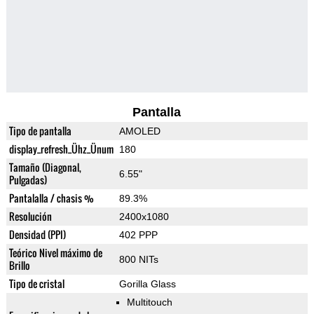
Pantalla
Tipo de pantalla
AMOLED
display_refresh_Ühz_Ünum
180
Tamaño (Diagonal,
6.55"
Pulgadas)
Pantalalla / chasis %
89.3%
Resolución
2400x1080
Densidad (PPI)
402 PPP
Teórico Nivel máximo de
800 NITs
Brillo
Tipo de cristal
Gorilla Glass
Multitouch