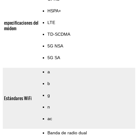
HSPA+
especificaciones del
LTE
módem
TD-SCDMA
5G NSA
5G SA
a
b
g
Estándares WiFi
n
ac
Banda de radio dual