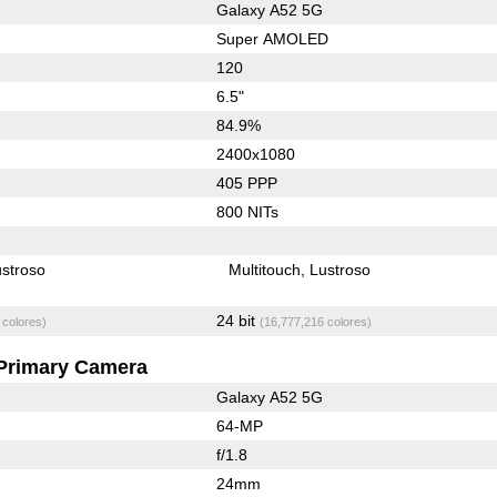
Galaxy A52 5G
Super AMOLED
120
6.5"
84.9%
2400x1080
405 PPP
800 NITs
stroso
Multitouch
Lustroso
24 bit
 colores)
(16,777,216 colores)
Primary Camera
Galaxy A52 5G
64-MP
f/1.8
24mm