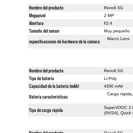
Nombre del producto
Reno6 5G
Megapixel
2-MP
Abertura
f/2.4
Tamaño del sensor
Muy pequeño
Macro Lens
especificaciones de hardware de la cámara
Nombre del producto
Reno6 5G
Tipo de batería
Li-Poly
Capacidad de la batería (mAh)
4300 mAh
Carga rápida
Batería características
SuperVOOC 2.0
Tipo de carga rápida
(9V/2A), Quick
Nombre del producto
Reno6 5G