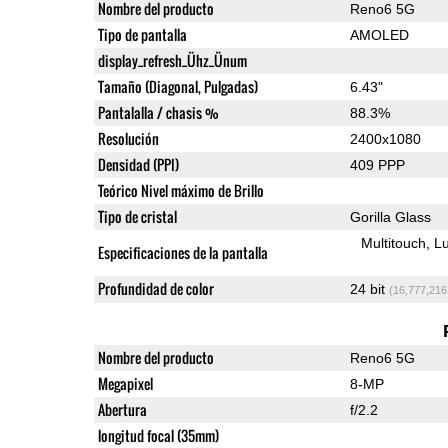
Nombre del producto
Reno6 5G
Tipo de pantalla
AMOLED
display_refresh_Ühz_Ünum
Tamaño (Diagonal, Pulgadas)
6.43"
Pantalalla / chasis %
88.3%
Resolución
2400x1080
Densidad (PPI)
409 PPP
Teórico Nivel máximo de Brillo
Tipo de cristal
Gorilla Glass
Multitouch
Lu
Especificaciones de la pantalla
Profundidad de color
24 bit
(16,777,216
Nombre del producto
Reno6 5G
Megapixel
8-MP
Abertura
f/2.2
longitud focal (35mm)