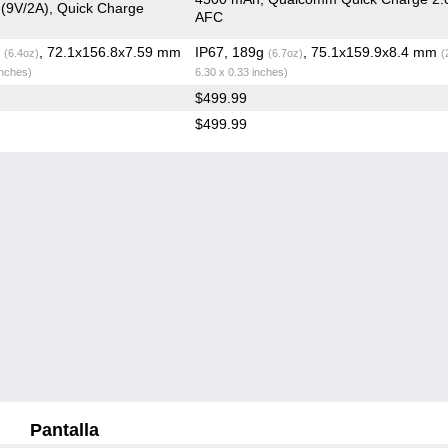
 (9V/2A), Quick Charge
AFC
g
, 72.1x156.8x7.59 mm
IP67, 189g
, 75.1x159.9x8.4 mm
(6.4oz)
(6.7oz)
(
inches)
6.30 x 0.33 inches)
$499.99
$499.99
Pantalla