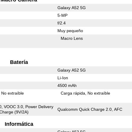
Galaxy A52 5G
5-MP
f/2.4
Muy pequeño
Macro Lens
Batería
Galaxy A52 5G
Li-Ion
4500 mAh
No extraíble
Carga rápida
No extraíble
, VOOC 3.0, Power Delivery
Qualcomm Quick Charge 2.0, AFC
 Charge (9V/2A)
Informática
Galaxy A52 5G