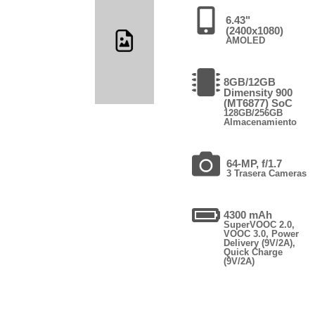
6.43"
(2400x1080)
AMOLED
8GB/12GB
Dimensity 900
(MT6877) SoC
128GB/256GB
Almacenamiento
64-MP, f/1.7
3 Trasera Cameras
4300 mAh
SuperVOOC 2.0,
VOOC 3.0, Power
Delivery (9V/2A),
Quick Charge
(9V/2A)