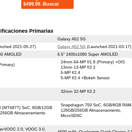
$499.99. Buscar
ificaciones Primarias
Galaxy A52 5G
nched 2021-05-27)
Galaxy A52 5G
(Launched 2021-03-17)
080 AMOLED
6.5" 2400x1080 Super AMOLED
24mm 64-MP f/1.8
(Primary)
+OIS
Primary)
13mm 13-MP f/2.2
5-MP f/2.4
5-MP f/2.4
+Bokeh Sensor
32mm 32-MP f/2.2
Snapdragon 750 SoC
6GB/8GB RAM
0 (MT6877) SoC
8GB/12GB
128GB/256GB Almacenamiento
256GB Almacenamiento
MicroSDXC
erVOOC 2.0, VOOC 3.0,
4500 mAh, Qualcomm Quick Charge 2.