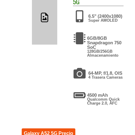
5G
6.5" (2400x1080)
Super AMOLED
6GB/8GB
Snapdragon 750
SoC
128GB/256GB
Almacenamiento
64-MP, f/1.8, OIS
4 Trasera Cameras
4500 mAh
Qualcomm Quick
Charge 2.0, AFC
Galaxy A52 5G Precio