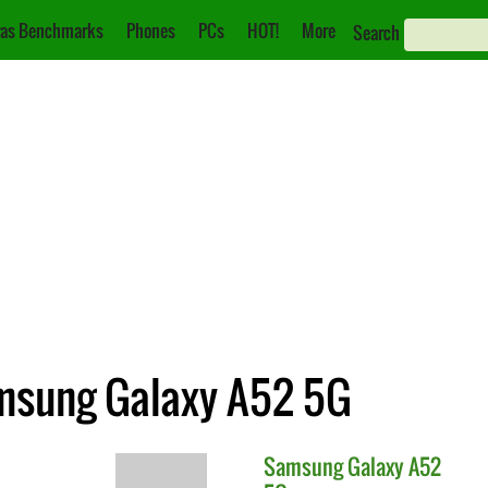
as Benchmarks
Phones
PCs
HOT!
More
Search
msung Galaxy A52 5G
Samsung
Galaxy A52