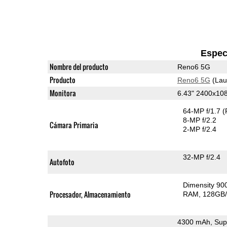
Espec
Nombre del producto
Reno6 5G
Producto
Reno6 5G
(Lau
Monitora
6.43" 2400x1
64-MP f/1.7
(
8-MP f/2.2
Cámara Primaria
2-MP f/2.4
32-MP f/2.4
Autofoto
Dimensity 90
Procesador, Almacenamiento
RAM
128GB/
4300 mAh, Sup