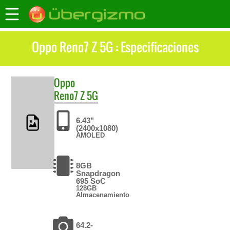
Oppo Reno7 Z 5G : Especificaciones
Oppo
Reno7 Z 5G
6.43"
(2400x1080)
AMOLED
8GB
Snapdragon
695 SoC
128GB
Almacenamiento
64.2-