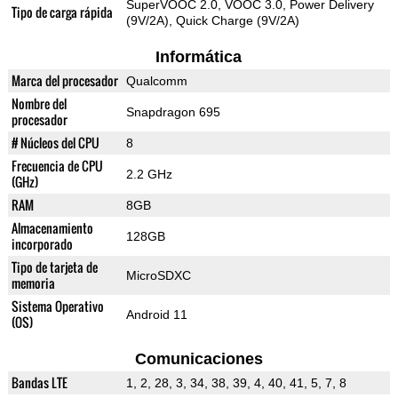
SuperVOOC 2.0, VOOC 3.0, Power Delivery
Tipo de carga rápida
(9V/2A), Quick Charge (9V/2A)
Informática
Marca del procesador
Qualcomm
Nombre del
Snapdragon 695
procesador
# Núcleos del CPU
8
Frecuencia de CPU
2.2 GHz
(GHz)
RAM
8GB
Almacenamiento
128GB
incorporado
Tipo de tarjeta de
MicroSDXC
memoria
Sistema Operativo
Android 11
(OS)
Comunicaciones
Bandas LTE
1, 2, 28, 3, 34, 38, 39, 4, 40, 41, 5, 7, 8