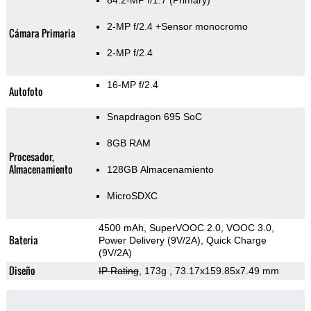
64.2-MP f/1.7
(Primary)
2-MP f/2.4
+Sensor monocromo
Cámara Primaria
2-MP f/2.4
16-MP f/2.4
Autofoto
Snapdragon 695 SoC
8GB RAM
Procesador,
Almacenamiento
128GB Almacenamiento
MicroSDXC
4500 mAh, SuperVOOC 2.0, VOOC 3.0,
Bateria
Power Delivery (9V/2A), Quick Charge
(9V/2A)
Diseño
IP Rating
, 173g
, 73.17x159.85x7.49 mm