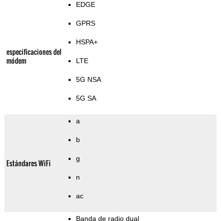
EDGE
GPRS
HSPA+
especificaciones del
módem
LTE
5G NSA
5G SA
a
b
g
Estándares WiFi
n
ac
Banda de radio dual