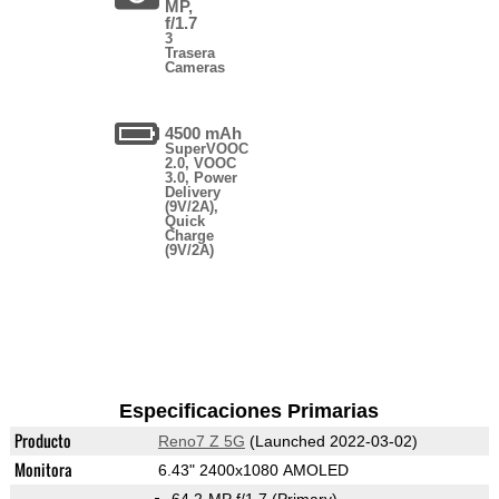
MP,
f/1.7
3
Trasera
Cameras
4500 mAh
SuperVOOC
2.0, VOOC
3.0, Power
Delivery
(9V/2A),
Quick
Charge
(9V/2A)
Especificaciones Primarias
Producto
Reno7 Z 5G
(Launched 2022-03-02)
Monitora
6.43" 2400x1080 AMOLED