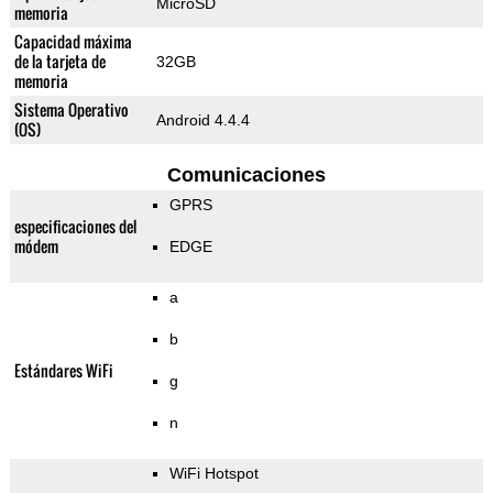
MicroSD
memoria
Capacidad máxima
de la tarjeta de
32GB
memoria
Sistema Operativo
Android 4.4.4
(OS)
Comunicaciones
GPRS
especificaciones del
módem
EDGE
a
b
Estándares WiFi
g
n
WiFi Hotspot