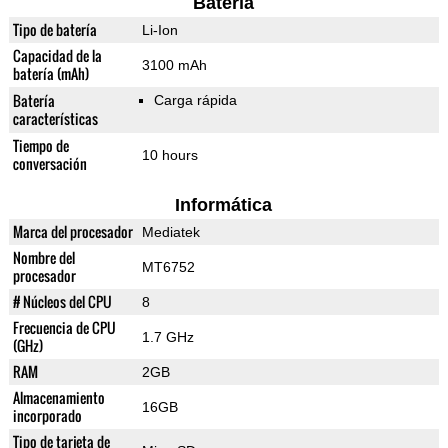
Batería
Tipo de batería
Li-Ion
Capacidad de la
3100 mAh
batería (mAh)
Batería
Carga rápida
características
Tiempo de
10 hours
conversación
Informática
Marca del procesador
Mediatek
Nombre del
MT6752
procesador
# Núcleos del CPU
8
Frecuencia de CPU
1.7 GHz
(GHz)
RAM
2GB
Almacenamiento
16GB
incorporado
Tipo de tarjeta de