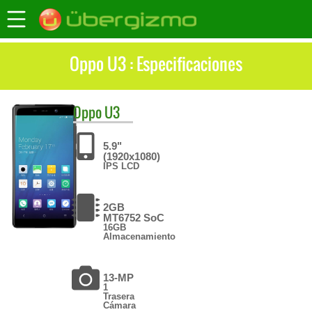
Oppo U3 : Especificaciones
Oppo
U3
5.9"
(1920x1080)
IPS LCD
2GB
MT6752 SoC
16GB
Almacenamiento
13-MP
1
Trasera
Cámara