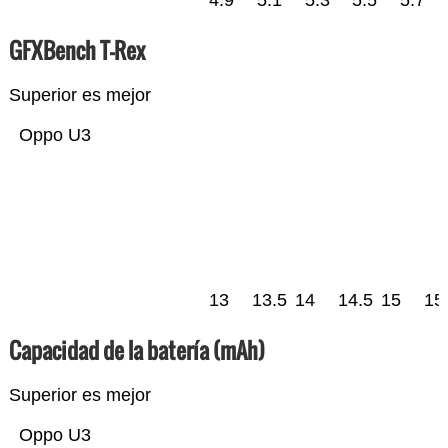
4.9
5.1
5.3
5.5
5.7
GFXBench T-Rex
Superior es mejor
Oppo U3
13
13.5
14
14.5
15
15
Capacidad de la batería (mAh)
Superior es mejor
Oppo U3