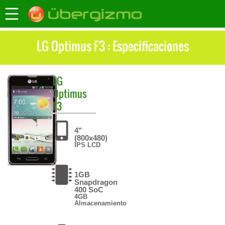
LG Optimus F3 : Especificaciones
LG
Optimus
F3
4"
(800x480)
IPS LCD
1GB
Snapdragon
400 SoC
4GB
Almacenamiento