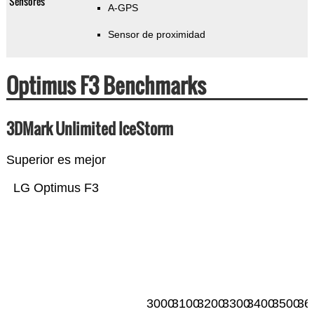
Sensores
A-GPS
Sensor de proximidad
Optimus F3 Benchmarks
3DMark Unlimited IceStorm
Superior es mejor
LG Optimus F3
3000
3100
3200
3300
3400
3500
36