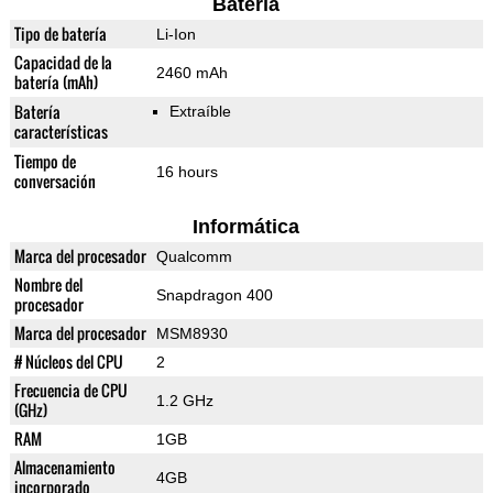
Batería
Tipo de batería
Li-Ion
Capacidad de la
2460 mAh
batería (mAh)
Batería
Extraíble
características
Tiempo de
16 hours
conversación
Informática
Marca del procesador
Qualcomm
Nombre del
Snapdragon 400
procesador
Marca del procesador
MSM8930
# Núcleos del CPU
2
Frecuencia de CPU
1.2 GHz
(GHz)
RAM
1GB
Almacenamiento
4GB
incorporado