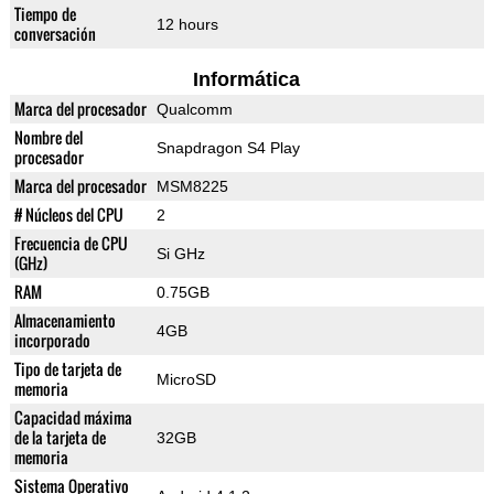
Tiempo de
12 hours
conversación
Informática
Marca del procesador
Qualcomm
Nombre del
Snapdragon S4 Play
procesador
Marca del procesador
MSM8225
# Núcleos del CPU
2
Frecuencia de CPU
Si GHz
(GHz)
RAM
0.75GB
Almacenamiento
4GB
incorporado
Tipo de tarjeta de
MicroSD
memoria
Capacidad máxima
de la tarjeta de
32GB
memoria
Sistema Operativo