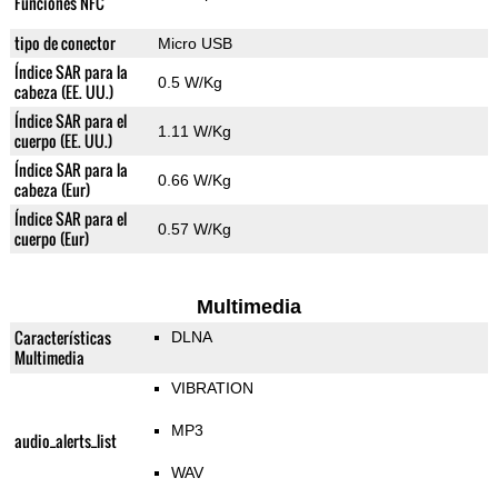
Funciones NFC
tipo de conector
Micro USB
Índice SAR para la
0.5 W/Kg
cabeza (EE. UU.)
Índice SAR para el
1.11 W/Kg
cuerpo (EE. UU.)
Índice SAR para la
0.66 W/Kg
cabeza (Eur)
Índice SAR para el
0.57 W/Kg
cuerpo (Eur)
Multimedia
Características
DLNA
Multimedia
VIBRATION
MP3
audio_alerts_list
WAV