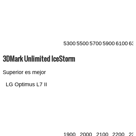
5300
5500
5700
5900
6100
63
3DMark Unlimited IceStorm
Superior es mejor
LG Optimus L7 II
1900
2000
2100
2200
23