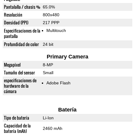
Pantalalla / chasis %
65.0%
Resolución
800x480
Densidad (PPI)
217 PPP
Especificaciones de la
Multitouch
pantalla
Profundidad de color
24 bit
Primary Camera
Megapixel
8-MP
Tamaño del sensor
Small
especificaciones de
Adobe Flash
hardware de la
cámara
Batería
Tipo de batería
Li-Ion
Capacidad de la
2460 mAh
batería (mAh)